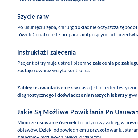
Szycie rany
Po usunięciu zęba, chirurg dokładnie oczyszcza zębodół
również opatrunki z preparatami gojącymi lub przeciwb
Instruktaż i zalecenia
Pacjent otrzymuje ustne i pisemne
zalecenia po zabieg
zostaje również wizyta kontrolna.
Zabieg usuwania ósemek
w
naszej klinice dentystyczne
diagnostycznego i
doświadczenia naszych lekarzy
gwar
Jakie Są Możliwe Powikłania Po Usuwa
Mimo że
usuwanie ósemek
to rutynowy zabieg w nowo
objawów. Dzięki odpowiedniemu przygotowaniu, staran
świadomy możliwych reakcji organizmu.