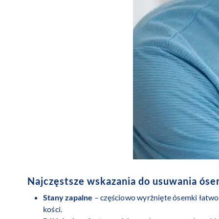
Najczęstsze wskazania do usuwania óse
Stany zapalne
– częściowo wyrżnięte ósemki łatwo u
kości.