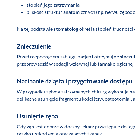
stopień jego zatrzymania,
bliskość struktur anatomicznych (np. nerwu zębodo
Na tej podstawie
stomatolog
określa stopień trudności e
Znieczulenie
Przed rozpoczęciem zabiegu pacjent otrzymuje
znieczu
przeprowadzić w sedacji wziewnej lub farmakologicznej
Nacinanie dziąsła i przygotowanie dostępu
W przypadku zębów zatrzymanych chirurg wykonuje
na
delikatne usunięcie fragmentu kości (tzw. osteotomia), 
Usunięcie zęba
Gdy ząb jest dobrze widoczny, lekarz przystępuje do jeg
ryzyko uszkodzenia otaczających tkanek.