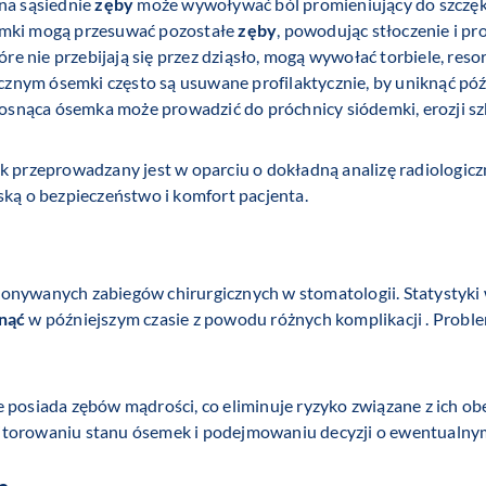
na sąsiednie
zęby
może wywoływać ból promieniujący do szczęki
emki mogą przesuwać pozostałe
zęby
, powodując stłoczenie i pr
re nie przebijają się przez dziąsło, mogą wywołać torbiele, resor
znym ósemki często są usuwane profilaktycznie, by uniknąć późn
snąca ósemka może prowadzić do próchnicy siódemki, erozji szk
k przeprowadzany jest w oparciu o dokładną analizę radiologicz
ską o bezpieczeństwo i komfort pacjenta.
onywanych zabiegów chirurgicznych w stomatologii. Statystyki 
unąć
w późniejszym czasie z powodu różnych komplikacji . Problem
posiada zębów mądrości, co eliminuje ryzyko związane z ich obe
torowaniu stanu ósemek i podejmowaniu decyzji o ewentualnym 