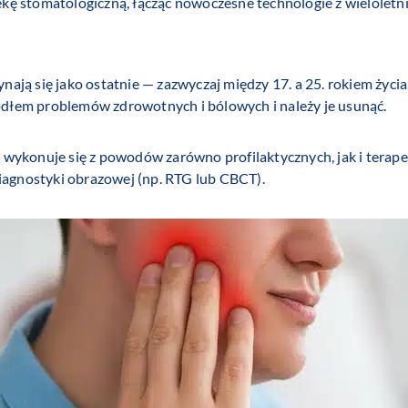
kę stomatologiczną, łącząc nowoczesne technologie z wieloletn
rzynają się jako ostatnie — zazwyczaj między 17. a 25. rokiem ży
źródłem problemów zdrowotnych i bólowych i należy je usunąć.
y wykonuje się z powodów zarówno profilaktycznych, jak i terape
diagnostyki obrazowej (np. RTG lub CBCT).