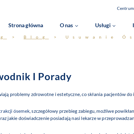
Centrum 
Strona główna
O nas
Usługi
og
>
Blog
>
Usuwanie Ó
odnik I Porady
ają problemy zdrowotne i estetyczne, co skłania pacjentów do ic
trakcji ósemek
, szczegółowy przebieg zabiegu, możliwe powikłan
raz jakie doświadczenie posiadają nasi lekarze w przeprowadzan