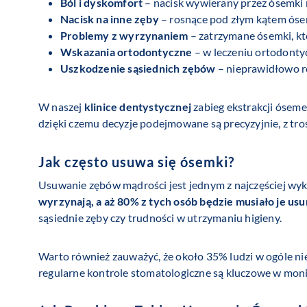
Ból i dyskomfort
– nacisk wywierany przez ósemki 
Nacisk na inne zęby
– rosnące pod złym kątem ós
Problemy z wyrzynaniem
– zatrzymane ósemki, któ
Wskazania ortodontyczne
– w leczeniu ortodontyc
Uszkodzenie sąsiednich zębów
– nieprawidłowo ro
W naszej
klinice dentystycznej
zabieg ekstrakcji óseme
dzięki czemu decyzje podejmowane są precyzyjnie, z tro
Jak często usuwa się ósemki?
Usuwanie zębów mądrości jest jednym z najczęściej wyk
wyrzynają, a aż 80% z tych osób będzie musiało je us
sąsiednie zęby czy trudności w utrzymaniu higieny.
Warto również zauważyć, że około 35% ludzi w ogóle nie 
regularne kontrole stomatologiczne są kluczowe w moni