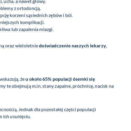
, ucha, a nawet głowy.
oblemy z ortodoncją.
pcję korzeni sąsiednich zębów i ból.
iejszych komplikacji.
liwa lub zapalenia miazgi.
ną oraz wieloletnie
doświadczenie naszych lekarzy
,
wskazują, że
u około 65% populacji ósemki się
y te obejmują m.in. stany zapalne, próchnicę, nacisk na
cnością. Jednak dla pozostałej części populacji
ich usunięciu.​