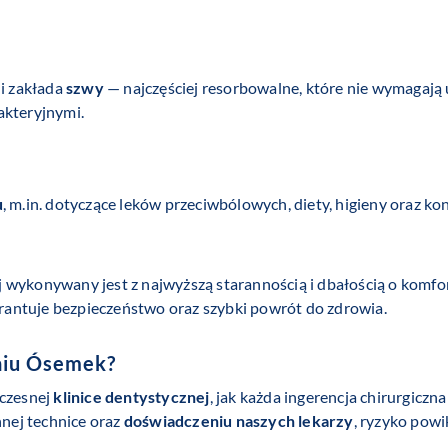
 i zakłada
szwy
— najczęściej resorbowalne, które nie wymagają 
akteryjnymi.
u
, m.in. dotyczące leków przeciwbólowych, diety, higieny oraz ko
j
wykonywany jest z najwyższą starannością i dbałością o komf
antuje bezpieczeństwo oraz szybki powrót do zdrowia.
niu Ósemek?
czesnej
klinice dentystycznej
, jak każda ingerencja chirurgicz
nej technice oraz
doświadczeniu naszych lekarzy
, ryzyko powi