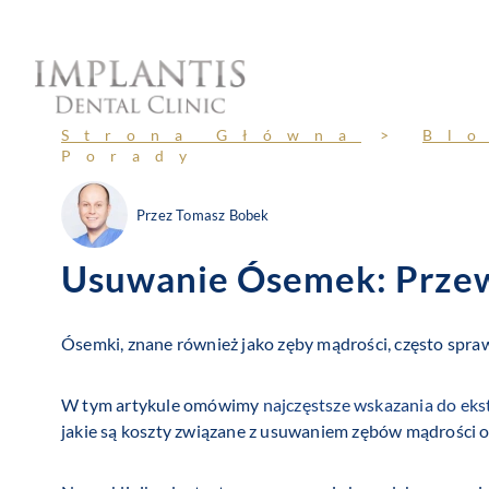
Przejdź
do
treści
Strona Główna
>
Bl
Porady
Przez
Tomasz Bobek
Usuwanie Ósemek: Przew
Ósemki, znane również jako zęby mądrości, często sprawi
W tym artykule omówimy
najczęstsze wskazania do eks
jakie są koszty związane z usuwaniem zębów mądrości o