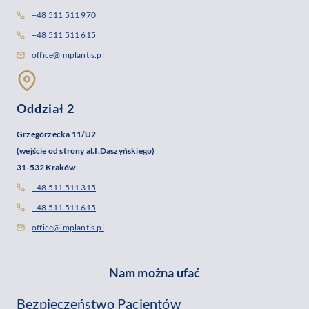
+48 511 511 970
+48 511 511 615
office@implantis.pl
Oddział 2
Grzegórzecka 11/U2
(wejście od strony al.I.Daszyńskiego)
31-532 Kraków
+48 511 511 315
+48 511 511 615
office@implantis.pl
Nam można ufać
Bezpieczeństwo Pacjentów