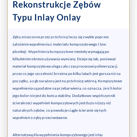
Rekonstrukcje Zębów
Typu Inlay Onlay
Zęby zniszczone przez
próchnicę
leczy się zwykle poprzez
założenie wypełnienia z materiału kompozytowego ( tzw.
plombę).
Wypełnienia kompozytowe
niestety wymagają po
kilkuletnim okresie używania wymiany. Dzieje się tak, ponieważ
materiał kompozytowy ulega cały czas procesowi polimeryzacji,
przez co jego szczelność brzeżna po kilku latach jest gorsza niż na
początku, a ząb narażony jest na próchnicę wtórną. Kompozytowe
wypełnienia są podatne na przebarwienia, co oznacza, że ich kolor
jego kolor nie jest do końca stabilny. Dodatkowo współczynnik
ścieralności wypełnień kompozytowych jest dużo niższy niż
naturalnych zębów, co powoduje ciągle ścieranie się tych
wypełnień o zęby przeciwstawne.
Alternatywą dla wypełnienia kompozytowego jest
inlay