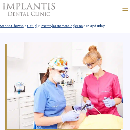
Przejdź
do
treści
Strona Główna
>
Usługi
>
Protetyka stomatologiczna
>
Inlay/Onlay