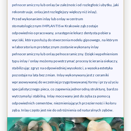
pełnoceramiczny
lub onlay (w zależności od rozległości ubytku, jaki
rekonstruuje, onlay jest rozleglejszy większy niż inlay).
Przed wykonaniem inlay lub onlay w centrum
stomatologicznym
IMPLANTIS
w Krakowie ząb zostaje
odpowiednio opracowany, a następnie lekarz dentysta pobiera
wyciski, które posłużą do stworzenia modelu gipsowego, na którym
w laboratorium protetycznym zostanie wykonany inlay
pełnoceramiczny lub onlay pełnoceramiczny. Dzięki wypełnieniom
typu inlay / onlay możemy powstrzymać procesy ścierania siekaczy,
stabilizując zgryz na odpowiedniej wysokości, a wysoka estetyka
pozostaje na lata bez zmian. Inlay wykonywany jest z ceramiki
wprasowywanej do wcześniej przygotowywanej formy i przy użyciu
specjalistycznego pieca, co zapewnia jednorodną strukturę, bardzo
wytrzymałą i stabilną. Inlay mocowany jest do zęba za pomocą
odpowiednich cementów, niezmieniających przezierności i koloru
zęba. Inlay często jest nie do odróżnienia od naturalnych zębów.