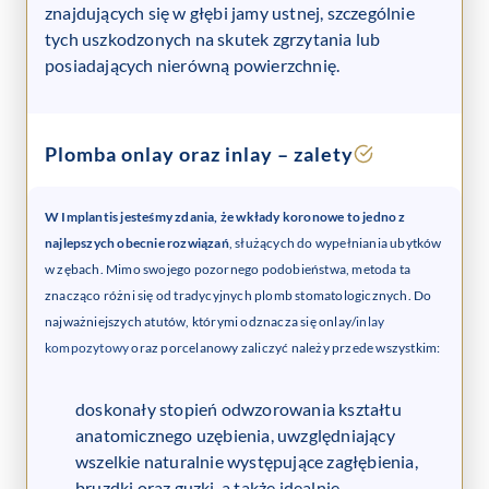
znajdujących się w głębi jamy ustnej, szczególnie
tych uszkodzonych na skutek zgrzytania lub
posiadających nierówną powierzchnię.
Plomba onlay oraz inlay – zalety
W Implantis jesteśmy zdania, że wkłady koronowe to jedno z
najlepszych obecnie rozwiązań
, służących do wypełniania ubytków
w zębach. Mimo swojego pozornego podobieństwa, metoda ta
znacząco różni się od tradycyjnych plomb stomatologicznych. Do
najważniejszych atutów, którymi odznacza się onlay/
inlay
kompozytowy
oraz porcelanowy zaliczyć należy przede wszystkim:
doskonały stopień odwzorowania kształtu
anatomicznego uzębienia, uwzględniający
wszelkie naturalnie występujące zagłębienia,
bruzdki oraz guzki, a także idealnie