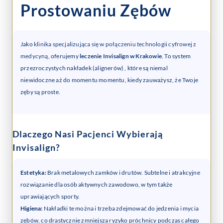
Prostowaniu Zębów
Jako
klinika specjalizująca się w połączeniu technologii cyfrowej z
medycyną
, oferujemy
leczenie Invisalign w Krakowie
. To system
przezroczystych nakładek (alignerów) , które są niemal
niewidoczne aż do momentu momentu, kiedy zauważysz, że Twoje
zęby są proste.
Dlaczego Nasi Pacjenci Wybierają
Invisalign?
Estetyka:
Brak metalowych zamków i drutów. Subtelne i atrakcyjne
rozwiązanie dla osób aktywnych zawodowo, w tym także
uprawiających sporty.
Higiena:
Nakładki te można i trzeba zdejmować do jedzenia i mycia
zębów, co drastycznie zmniejsza ryzyko próchnicy podczas całego