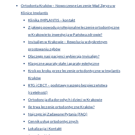
Ortodonta Kraków – Nowoczesne Leczenie Wad Zgryzu w
Klinice Implantis
Klinika IMPLANTIS – kontakt
Z jakiego powodu profesjonalne leczenie ortodontyczne
w Krakowie to inwestycja w Państwa zdrowie?
Invisalign w Krakowie – Rewolucja w dyskretnym
prostowaniu zębów
Dlaczego nasi pacjenci wybierają Invisalign?
Klasyczne aparaty stałe i aparaty estetyczne
Krok po kroku przez leczenie ortodontyczne w Implantis
Kraków
RTG i CBCT – podstawy naszego bezpieczeństwa
(rzetelność)
Ortodoncja dla dorosłych i dzieci w Krakowie
Ile trwa leczenie ortodontyczne Kraków?
Najczęściej Zadawane Pytania (FAQ)
Cennik usług ortodontycznych
Lokalizacja i Kontakt