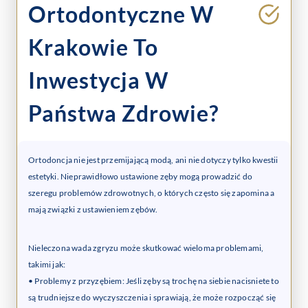
Ortodontyczne W
Krakowie
To
Inwestycja W
Państwa Zdrowie?
Ortodoncja nie jest przemijającą modą, ani nie dotyczy tylko kwestii
estetyki. Nieprawidłowo ustawione zęby mogą prowadzić do
szeregu problemów zdrowotnych, o których często się zapomina a
mają związki z ustawieniem zębów.
Nieleczona wada zgryzu może skutkować wieloma problemami,
takimi jak:
• Problemy z przyzębiem: Jeśli zęby są trochę na siebie nacisniete to
są trudniejsze do wyczyszczenia i sprawiają, że może rozpocząć się