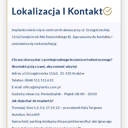
Lokalizacja I Kontakt
Implantis mieści się w centrum Krakowa przy ul. Grzegórzeckiej
11/u2 (wejście od Alei Daszyńskiego 8). Zapraszamy do kontaktu i
umówienia się na konsultację.
Chcesz skorzystać z profesjonalnego leczenia ortodontycznego?
Skontaktuj się z nami, aby umówić wizytę!
Adres: ul.Grzegórzecka 11/u2 , 31-532 Kraków
Telefon: 0048 511 511 615
E-mail:
office@implantis.com.pl
Godziny otwarcia: Poniedziałek – Piątek: 08:00 – 20:00
Jak dojechać do Implantis?
Tramwaj: linie 1,2,5,6,17,19,22 – przystanek Hala Targowa
Autobus: linia 605
Samochód: parking dostępny dla pacjentów wzdłuż alei Ignacego