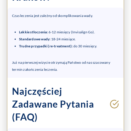
Czas leczenia jest zależny od skomplikowania wady.
Lekkie stłoczenia:
6-12 miesięcy (Invisalign Go).
Standardowe wady:
18-24 miesiące.
Trudne przypadki (re-treatment):
do 30 miesięcy.
Już na pierwszej wizycie otrzymają Państwo od nas szacowany
termin zakończenia leczenia.
Najczęściej
Zadawane Pytania
(FAQ)