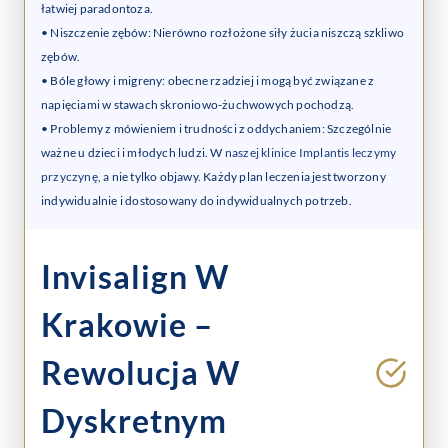
łatwiej paradontoza.
• Niszczenie zębów: Nierówno rozłożone siły żucia niszczą szkliwo
zębów.
• Bóle głowy i migreny: obecne rzadziej i mogą być związane z
napięciami w stawach skroniowo-żuchwowych pochodzą.
• Problemy z mówieniem i trudności z oddychaniem: Szczególnie
ważne u dzieci i młodych ludzi. W
naszej klinice Implantis leczymy
przyczynę
, a nie tylko objawy. Każdy plan leczenia jest tworzony
indywidualnie i dostosowany do indywidualnych potrzeb.
Invisalign W
Krakowie –
Rewolucja W
Dyskretnym