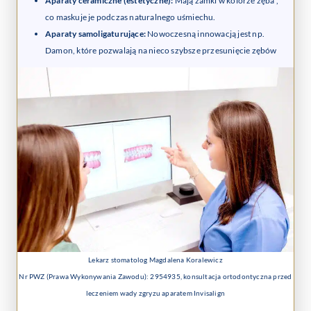
Aparaty ceramiczne (estetyczne):
Mają zamki w kolorze zęba ,
co maskuje je podczas naturalnego uśmiechu.
Aparaty samoligaturujące:
Nowoczesną innowacją jest np.
Damon, które pozwalają na nieco szybsze przesunięcie zębów
Lekarz stomatolog Magdalena Koralewicz
Nr PWZ (Prawa Wykonywania Zawodu): 2954935, konsultacja ortodontyczna przed
leczeniem wady zgryzu aparatem Invisalign