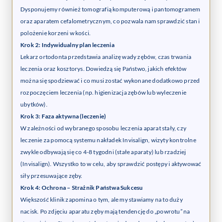
Dysponujemy również tomografią komputerową i pantomogramem
oraz aparatem cefalometrycznym, co pozwala nam sprawdzić stan i
polożenie korzeni w kości.
Krok 2: Indywidualny plan leczenia
Lekarz ortodonta przedstawia analizę wady zębów, czas trwania
leczenia oraz kosztorys. Dowiedzą się Państwo, jakich efektów
można się spodziewać i co musi zostać wykonane dodatkowo przed
rozpoczęciem leczenia (np. higienizacja zębów lub wyleczenie
ubytków).
Krok 3: Faza aktywna (leczenie)
W zależności od wybranego sposobu leczenia aparat stały, czy
leczenie za pomocą systemu nakładek Invisalign, wizyty kontrolne
zwykle odbywają się co 4-8 tygodni (stałe aparaty) lub rzadziej
(Invisalign). Wszystko to w celu, aby sprawdzić postępy i aktywować
siły przesuwające zęby.
Krok 4: Ochrona – Strażnik Państwa Sukcesu
Większość klinik zapomina o tym, ale my stawiamy na to duży
nacisk. Po zdjęciu aparatu zęby mają tendencję do „powrotu” na