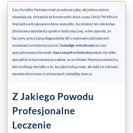
Czy chcieliby Państwo mieć prostesze zęby, ale jednocześnie
obawiają się, że będzie to kosztowało dużo czasu i bólu? W Klinice
Implantis w Krakowie robimy wszystko, by zmienić ten stereotyp.
Zmieniamy standardy opieki ortodontycznej, w ten sposób, że
łączymy precyzyjną diagnostykę 3D z najnowocześniejszymi
systemami ortodontycznymi.
Invisalign w Krakowie
to nasz
specjalizowany kierunek.
Nasz zespół ortodontyczny
to nie tylko
specjaliści od prostowania zębów, to architekci Państwa uśmiechu,
którzy dbają nie tylko o to, by zęby były proste, ale także o zdrowie
stawów skroniowo-żuchwowych i estetykę twarzy.
Z Jakiego Powodu
Profesjonalne
Leczenie