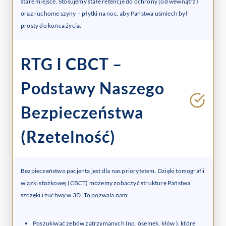
stare miejsce. Stosujemy stałe retencje do ochrony (od wewnątrz)
oraz ruchome szyny – płytki na noc, aby Państwa uśmiech był
prosty do końca życia.
RTG I CBCT –
Podstawy Naszego
Bezpieczeństwa
(rzetelność)
Bezpieczeństwo pacjenta jest dla nas priorytetem. Dzięki tomografii
wiązki stożkowej (CBCT) możemy zobaczyć strukturę Państwa
szczęki i żuchwy w 3D. To pozwala nam:
Poszukiwać zębów zatrzymanych (np. ósemek, kłów ), które