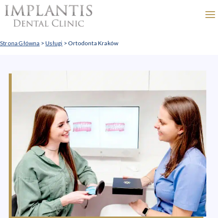
Przejdź
do
treści
Strona Główna
>
Usługi
>
Ortodonta Kraków