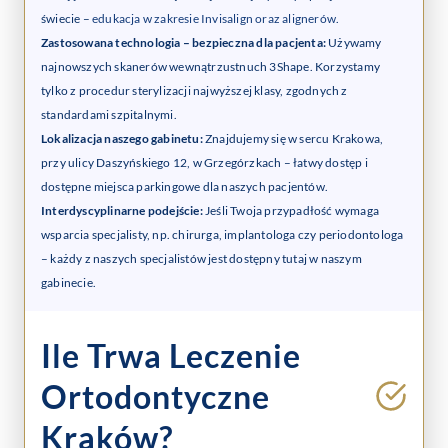
świecie –
edukacja w zakresie Invisalign oraz alignerów
.
Zastosowana technologia – bezpieczna dla pacjenta:
Używamy
najnowszych skanerów wewnątrzustnuch 3Shape. Korzystamy
tylko z procedur sterylizacji najwyższej klasy, zgodnych z
standardami szpitalnymi.
Lokalizacja naszego gabinetu:
Znajdujemy się w sercu Krakowa,
przy ulicy Daszyńskiego 12, w Grzegórzkach – łatwy dostęp i
dostępne miejsca parkingowe dla naszych pacjentów.
Interdyscyplinarne podejście:
Jeśli Twoja przypadłość wymaga
wsparcia specjalisty, np. chirurga, implantologa czy periodontologa
– każdy z naszych specjalistów jest dostępny tutaj w naszym
gabinecie.
Ile Trwa Leczenie
Ortodontyczne
Kraków?