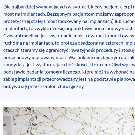
Dla najbardziej wymagających w sytuacji, kiedy pacjent cier
most na implantach
. Bezzębnym pacjentom możemy zapropono
protetycznej stałej
( most mocowany na implantach) lub rucho
implantach, to zwykle dziesięciopunktowy porcelanowy most os
Czasami możliwe jest wykonanie mostu dwunastopunktowego 
ruchoma na implantach, to
proteza osadzona na czterech impl
czasach staramy się ograniczyć inwazyjność procedury i stosuje
porcelanowy mocowany most. Warunkiem niezbędnym do zakwa
kandydata jest
wystarczająca ilość kości
, która umożliwi wpro
podstawie badania tomograficznego, które można wykonać na mi
zabieg implantacji przeprowadzany jest na podstawie planowa
odbywa się przez szablon chirurgiczny.