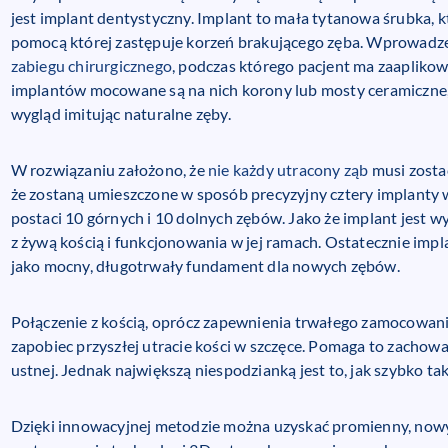
jest implant dentystyczny. Implant to mała tytanowa śrubka, 
pomocą której zastępuje korzeń brakującego zęba. Wprowadz
zabiegu chirurgicznego
, podczas którego pacjent ma zaapliko
implantów mocowane są na nich korony lub mosty ceramiczne, 
wygląd imitując naturalne zęby.
W rozwiązaniu założono, że
nie każdy utracony ząb
musi zosta
że zostaną umieszczone w sposób precyzyjny cztery implanty w
postaci 10 górnych i 10 dolnych zębów. Jako że implant jest w
z żywą kością i funkcjonowania w jej ramach. Ostatecznie implan
jako mocny, długotrwały fundament dla nowych zębów.
Połączenie z kością, oprócz zapewnienia trwałego zamocowani
zapobiec przyszłej utracie kości w szczęce. Pomaga to zachowa
ustnej. Jednak największą niespodzianką jest to, jak szybko ta
Dzięki innowacyjnej metodzie można uzyskać promienny, nowy 