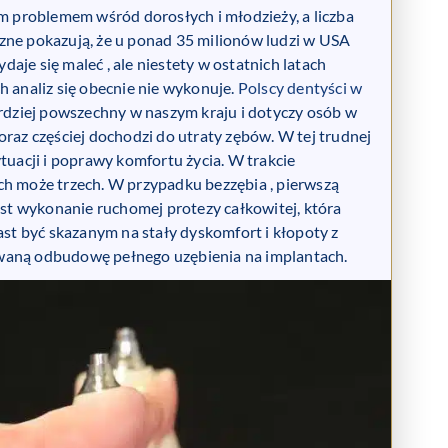
 problemem wśród dorosłych i młodzieży, a liczba
czne pokazują, że u ponad 35 milionów ludzi w USA
aje się maleć , ale niestety w ostatnich latach
h analiz się obecnie nie wykonuje.
Polscy dentyści w
ardziej powszechny w naszym kraju i dotyczy osób w
oraz częściej dochodzi do utraty zębów. W tej trudnej
tuacji i poprawy komfortu życia. W trakcie
ch może trzech. W przypadku bezzębia , pierwszą
st wykonanie ruchomej protezy całkowitej, która
ast być skazanym na stały dyskomfort i kłopoty z
zwaną odbudowę pełnego uzębienia na implantach.