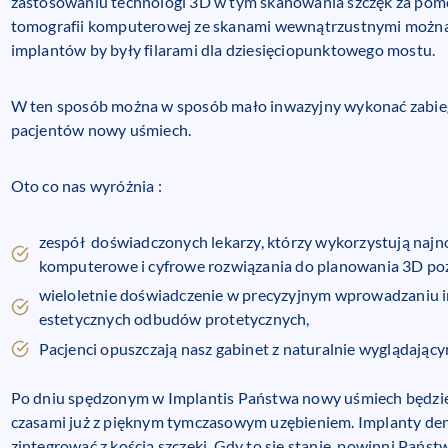
zastosowaniu technologi 3D w tym skanowania szczęk za pom
tomografii komputerowej ze skanami wewnątrzustnymi można
implantów by były filarami dla dziesięciopunktowego mostu.
W ten sposób można w sposób mało inwazyjny wykonać zabieg i
pacjentów nowy uśmiech.
Oto co nas wyróżnia :
zespół doświadczonych lekarzy, którzy wykorzystują naj
komputerowe i cyfrowe rozwiązania do planowania 3D poz
wieloletnie doświadczenie w precyzyjnym wprowadzaniu 
estetycznych odbudów protetycznych,
Pacjenci opuszczają nasz gabinet z naturalnie wyglądają
Po dniu spędzonym w Implantis Państwa nowy uśmiech będzie 
czasami już z pięknym tymczasowym uzębieniem. Implanty dent
zintegrować z kością szczęki. Gdy to się stanie, powinni Państ