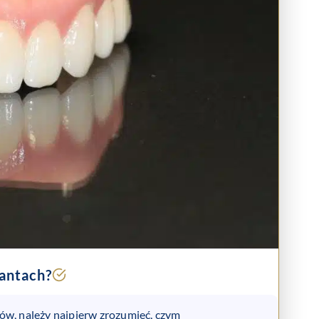
lantach
?
ów, należy najpierw zrozumieć, czym