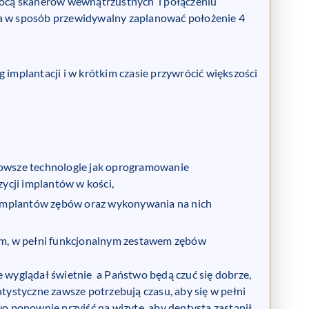
ocą skanerów wewnątrzustnych i połączeniu
 w sposób przewidywalny zaplanować położenie 4
mplantacji i w krótkim czasie przywrócić większości
nowsze technologie jak oprogramowanie
ycji implantów w kości,
implantów zębów oraz wykonywania na nich
cym, w pełni funkcjonalnym zestawem zębów
wyglądał świetnie a Państwo będą czuć się dobrze,
ystyczne zawsze potrzebują czasu, aby się w pełni
wo ponownie przyjść na wizytę, aby dentysta zastąpił