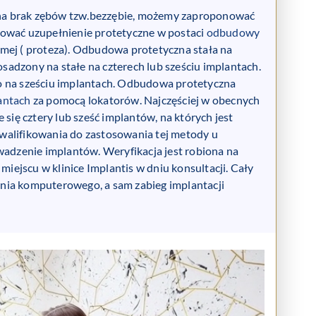
pi na brak zębów tzw.bezzębie, możemy zaproponować
wać uzupełnienie protetyczne w postaci
odbudowy
mej ( proteza). Odbudowa protetyczna stała na
adzony na stałe na czterech lub sześciu implantach.
na sześciu implantach. Odbudowa protetyczna
antach
za pomocą lokatorów. Najczęściej w obecnych
 się cztery lub sześć implantów, na których jest
lifikowania do zastosowania tej metody u
wadzenie implantów. Weryfikacja jest robiona na
ejscu w klinice Implantis w dniu konsultacji. Cały
nia komputerowego, a sam zabieg implantacji