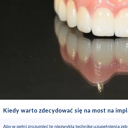
Kiedy warto zdecydować się na most na imp
Aby w pełni zrozumieć tę niezwykłą technikę uzupełnienia zęb