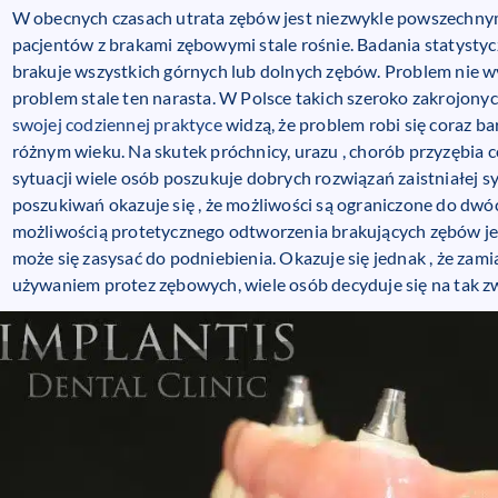
W obecnych czasach utrata zębów jest niezwykle powszechnym
pacjentów z brakami zębowymi stale rośnie. Badania statysty
brakuje wszystkich górnych lub dolnych zębów. Problem nie wyd
problem stale ten narasta. W Polsce takich szeroko zakrojonyc
swojej codziennej praktyce
widzą, że problem robi się coraz b
różnym wieku. Na skutek próchnicy, urazu , chorób przyzębia c
sytuacji wiele osób poszukuje dobrych rozwiązań zaistniałej sy
poszukiwań okazuje się , że możliwości są ograniczone do dwó
możliwością protetycznego odtworzenia brakujących zębów je
może się zasysać do podniebienia. Okazuje się jednak , że zami
używaniem protez zębowych, wiele osób decyduje się na tak 