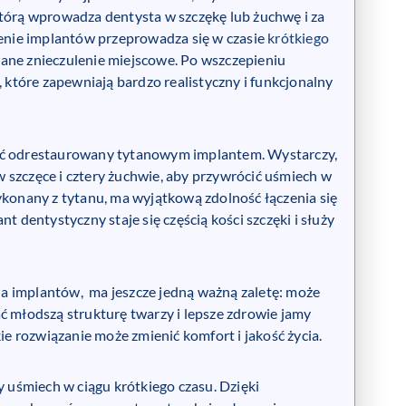
którą wprowadza dentysta w szczękę lub żuchwę i za
enie implantów przeprowadza się w czasie
krótkiego
wane znieczulenie miejscowe. Po wszczepieniu
które zapewniają bardzo realistyczny i funkcjonalny
ć odrestaurowany tytanowym implantem. Wystarczy,
 szczęce i cztery żuchwie, aby przywrócić uśmiech w
ykonany z tytanu, ma wyjątkową zdolność łączenia się
t dentystyczny staje się częścią kości szczęki i służy
a implantów, ma jeszcze jedną ważną zaletę: może
ć młodszą strukturę twarzy i lepsze zdrowie jamy
kie rozwiązanie może zmienić komfort i jakość życia.
uśmiech w ciągu krótkiego czasu. Dzięki