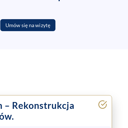
Umów się na wizytę
h
– Rekonstrukcja
ów.