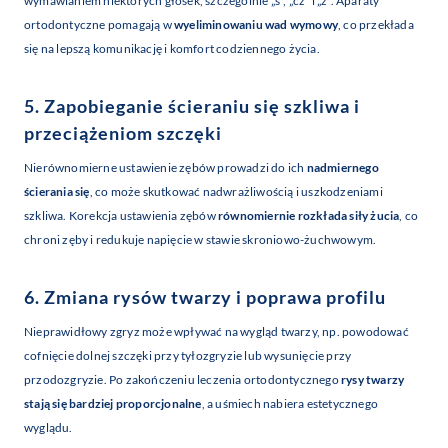
wymawianiem niektórych głosek, szczególnie „s”, „cz” i „ż”. Aparaty
ortodontyczne pomagają w
wyeliminowaniu wad wymowy
, co przekłada
się na lepszą komunikację i komfort codziennego życia.
5. Zapobieganie ścieraniu się szkliwa i
przeciążeniom szczęki
Nierównomierne ustawienie zębów prowadzi do ich
nadmiernego
ścierania się
, co może skutkować nadwrażliwością i uszkodzeniami
szkliwa. Korekcja ustawienia zębów
równomiernie rozkłada siły żucia
, co
chroni zęby i redukuje napięcie w stawie skroniowo-żuchwowym.
6. Zmiana rysów twarzy i poprawa profilu
Nieprawidłowy zgryz może wpływać na wygląd twarzy, np. powodować
cofnięcie dolnej szczęki przy tyłozgryzie lub wysunięcie przy
przodozgryzie. Po zakończeniu leczenia ortodontycznego
rysy twarzy
stają się bardziej proporcjonalne
, a uśmiech nabiera estetycznego
wyglądu.