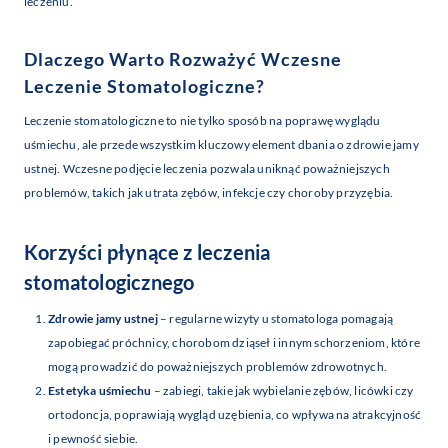
leczeniu.
Dlaczego Warto Rozważyć Wczesne
Leczenie Stomatologiczne?
Leczenie stomatologiczne to nie tylko sposób na poprawę wyglądu
uśmiechu, ale przede wszystkim kluczowy element dbania o zdrowie jamy
ustnej. Wczesne podjęcie leczenia pozwala uniknąć poważniejszych
problemów, takich jak utrata zębów, infekcje czy choroby przyzębia.
Korzyści płynące z leczenia
stomatologicznego
Zdrowie jamy ustnej
– regularne wizyty u stomatologa pomagają
zapobiegać próchnicy, chorobom dziąseł i innym schorzeniom, które
mogą prowadzić do poważniejszych problemów zdrowotnych.
Estetyka uśmiechu
– zabiegi, takie jak wybielanie zębów, licówki czy
ortodoncja, poprawiają wygląd uzębienia, co wpływa na atrakcyjność
i pewność siebie.