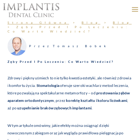
Przejdź
do
treści
Strona Główna
>
Blog
>
Blog
>
Zęby Przed I Po Leczeniu:
Co Warto Wiedzieć?
Przez
Tomasz Bobek
Zęby Przed I Po Leczeniu: Co Warto Wiedzieć?
Zdrowy i piękny uśmiech to nie tylko kwestia estetyki, ale również zdrowia
i komfortu życia.
Stomatologia
oferuje szeroki wachlarz metod leczenia,
które pozwalają na spektakularne metamorfozy – od
prostowania zębów
aparatem ortodontycznym
, przez
korektę kształtu i koloru licówkami
,
aż po
uzupełnianie braków zębowych implantami
.
W tym artykule omówimy, jakie efekty można osiągnąć dzięki
nowoczesnym zabiegom oraz jak wygląda prawidłowa pielęgnacja po