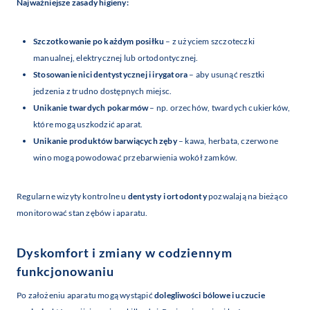
Najważniejsze zasady higieny:
Szczotkowanie po każdym posiłku
– z użyciem szczoteczki
manualnej, elektrycznej lub ortodontycznej.
Stosowanie nici dentystycznej i irygatora
– aby usunąć resztki
jedzenia z trudno dostępnych miejsc.
Unikanie twardych pokarmów
– np. orzechów, twardych cukierków,
które mogą uszkodzić aparat.
Unikanie produktów barwiących zęby
– kawa, herbata, czerwone
wino mogą powodować przebarwienia wokół zamków.
Regularne wizyty kontrolne u
dentysty i ortodonty
pozwalają na bieżąco
monitorować stan zębów i aparatu.
Dyskomfort i zmiany w codziennym
funkcjonowaniu
Po założeniu aparatu mogą wystąpić
dolegliwości bólowe i uczucie