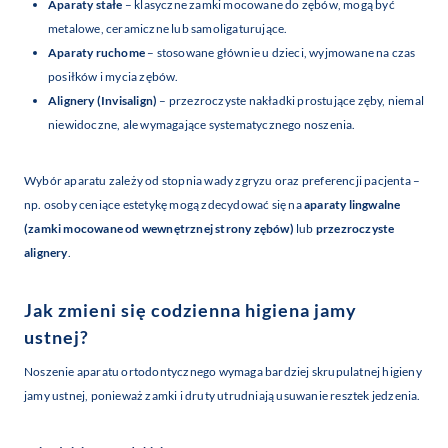
Aparaty stałe
– klasyczne zamki mocowane do zębów, mogą być
metalowe, ceramiczne lub samoligaturujące.
Aparaty ruchome
– stosowane głównie u dzieci, wyjmowane na czas
posiłków i mycia zębów.
Alignery (Invisalign)
– przezroczyste nakładki prostujące zęby, niemal
niewidoczne, ale wymagające systematycznego noszenia.
Wybór aparatu zależy od stopnia wady zgryzu oraz preferencji pacjenta –
np. osoby ceniące estetykę mogą zdecydować się na
aparaty lingwalne
(zamki mocowane od wewnętrznej strony zębów)
lub
przezroczyste
alignery
.
Jak zmieni się codzienna higiena jamy
ustnej?
Noszenie aparatu ortodontycznego wymaga bardziej skrupulatnej higieny
jamy ustnej, ponieważ zamki i druty utrudniają usuwanie resztek jedzenia.