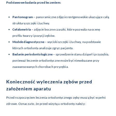
Podstawowe badania przed leczeniem:
Pantomogram
– panoramiczne zdjęcie rentgenowskie ukazujące całą
strukturę szczęki i żuchwy.
Cefalometria
– zdjęcie boczne czaszki, które pozwala na ocenę
profilu twarzy i pozycji zębów.
Modele diagnostyczne
– wyciski szczęki i żuchwy, na podstawie
których ortodonta analizuje zgryz pacjenta.
Badanie periodontologiczne
– sprawdzenie stanu dziąseł i przyzębia,
ponieważ leczenie ortodontyczne może być niewskazane przy
zaawansowanych chorobach przyzębia.
Konieczność wyleczenia zębów przed
założeniem aparatu
Przed rozpoczęciem leczenia ortodontycznego zęby muszą być w pełni
zdrowe. Oznacza to, że przed wizytą u ortodonty należy: