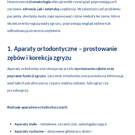
Nowoczesna
stomatologia
oferuje wiele rozwiązań poprawiających
zarówno
zdrowie, jak i estetykę
uzębienia. W zależności od problemu
pacjenta, dentysta może zaproponować różne metody leczenia, które
skutecznie korygują wady zgryzu, poprawiają wygląd zębów lub
odbudowują utracone uzębienie.
1. Aparaty ortodontyczne – prostowanie
zębów i korekcja zgryzu
Aparaty ortodontyczne stosuje się w celu
wyrównania zębów oraz
poprawy funkcji zgryzu
. Leczenie ortodontyczne pozwala na eliminację
wad takich jak stłoczenia, szpary między zębami, tyłozgryz czy
przodozgryz.
Rodzaje aparatów ortodontycznych:
Aparaty stałe
– metalowe, ceramiczne, samoligaturujące
Aparaty ruchome
– stosowane głównie u dzieci