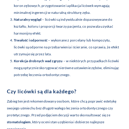
koron zębowych, przygotowanie i aplikacja licówek wymagają
minimalnej ingerencji w naturalną strukturę zęba.
Naturalny wygląd
– licówki są indywidualnie dopasowywane do
kształtu, koloru i proporcji twarzy pacjenta, co pozwala uzyskać
harmonijny efekt.
Trwałość i odporność
– wykonane z porcelany lub kompozytu,
licówki są odporne na przebarwienia i ścieranie, co sprawia, że efekt
utrzymuje się przez lata.
Korekcja drobnych wad zgryzu
– w niektórych przypadkach licówki
mogą optycznie skorygować nierówne ustawienie zębów, eliminując
potrzebę leczenia ortodontycznego.
Czy licówki są dla każdego?
Zabieg ten jest rekomendowany osobom, które chcą poprawić estetykę
swojego uśmiechu bez długotrwałego leczenia ortodontycznego czy
protetycznego. Przed podjęciem decyzji warto skonsultować się ze
stomatologiem
, który oceni stan uzębienia i dobierze najlepsze
rozwiązanie.