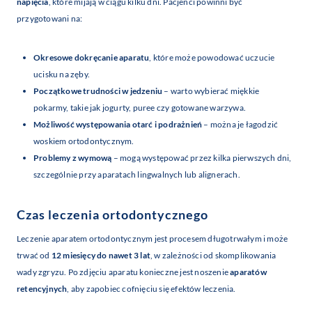
napięcia
, które mijają w ciągu kilku dni. Pacjenci powinni być
przygotowani na:
Okresowe dokręcanie aparatu
, które może powodować uczucie
ucisku na zęby.
Początkowe trudności w jedzeniu
– warto wybierać miękkie
pokarmy, takie jak jogurty, puree czy gotowane warzywa.
Możliwość występowania otarć i podrażnień
– można je łagodzić
woskiem ortodontycznym.
Problemy z wymową
– mogą występować przez kilka pierwszych dni,
szczególnie przy aparatach lingwalnych lub alignerach.
Czas leczenia ortodontycznego
Leczenie aparatem ortodontycznym jest procesem długotrwałym i może
trwać od
12 miesięcy do nawet 3 lat
, w zależności od skomplikowania
wady zgryzu. Po zdjęciu aparatu konieczne jest noszenie
aparatów
retencyjnych
, aby zapobiec cofnięciu się efektów leczenia.