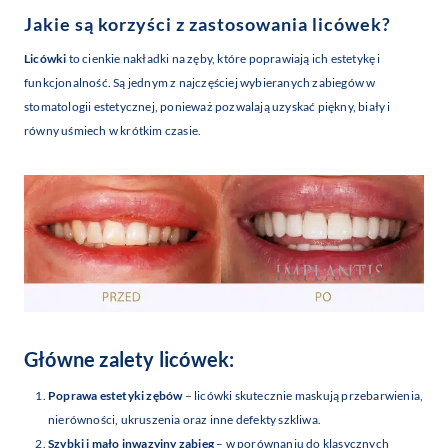
Jakie są korzyści z zastosowania licówek?
Licówki
to cienkie nakładki na zęby, które poprawiają ich estetykę i
funkcjonalność. Są jednym z najczęściej wybieranych zabiegów w
stomatologii estetycznej, ponieważ pozwalają uzyskać piękny, biały i
równy uśmiech w krótkim czasie.
Główne zalety licówek:
Poprawa estetyki zębów
– licówki skutecznie maskują przebarwienia,
nierówności, ukruszenia oraz inne defekty szkliwa.
Szybki i mało inwazyjny zabieg
– w porównaniu do klasycznych