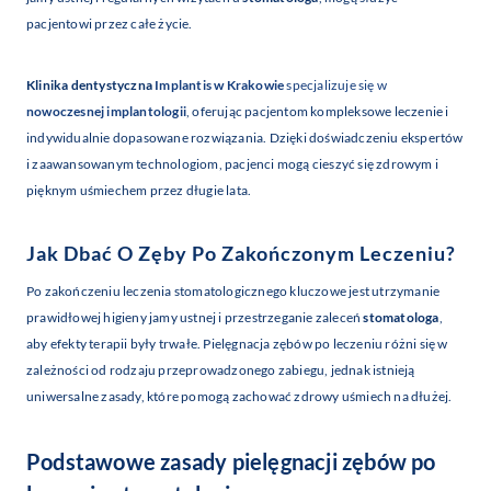
pacjentowi przez całe życie.
Klinika dentystyczna
Implantis w Krakowie
specjalizuje się w
nowoczesnej implantologii
, oferując pacjentom kompleksowe leczenie i
indywidualnie dopasowane rozwiązania. Dzięki doświadczeniu ekspertów
i zaawansowanym technologiom, pacjenci mogą cieszyć się zdrowym i
pięknym uśmiechem przez długie lata.
Jak Dbać O Zęby Po Zakończonym Leczeniu?
Po zakończeniu leczenia stomatologicznego kluczowe jest utrzymanie
prawidłowej higieny jamy ustnej i przestrzeganie zaleceń
stomatologa
,
aby efekty terapii były trwałe. Pielęgnacja zębów po leczeniu różni się w
zależności od rodzaju przeprowadzonego zabiegu, jednak istnieją
uniwersalne zasady, które pomogą zachować zdrowy uśmiech na dłużej.
Podstawowe zasady pielęgnacji zębów po