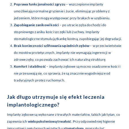
Poprawa funkcjonalności zgryzu
– wszczepione implanty
umożliwiają normalne gryzienie i żucie, eliminując problemy z
jedzeniem, które mogą występować przy brakach w uzębieniu.
Zapobieganie zanikowi kości
– po utracie zęba dochodzi do
stopniowego zaniku kości szczęki lub żuchwy. Implanty
stomatologiczne stymulują tkankę kostną, zapobiegając jej degradacji.
Brak konieczności szlifowania sąsiednich zębów
– w przeciwieństwie
do mostów protetycznych, implanty nie wymagają ingerencji w
zdrowe zęby, co pozwala zachować ich naturalną strukturę.
Komfort i stabilność
– implanty zębowe są mocno osadzone w kości i
nie przesuwają się, co sprawia, że są znacznie wygodniejsze od
tradycyjnych protez ruchomych.
Jak długo utrzymuje się efekt leczenia
implantologicznego?
Implanty zębowe są wykonane z trwałych materiałów, takich jak tytan, co
zapewnia ich
wielopokoleniową trwałość
. Przy odpowiedniej higienie
jamy ustnej i regularnych wizytach u
stomatologa
, mogą służyć