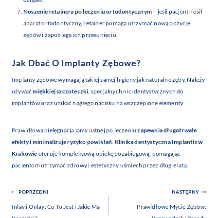
Noszenie retainera po leczeniu ortodontycznym
– jeśli pacjent nosił
aparat ortodontyczny, retainer pomaga utrzymać nową pozycję
zębów i zapobiega ich przesunięciu.
Jak Dbać O Implanty Zębowe?
Implanty zębowe wymagają takiej samej
higieny
jak naturalne zęby. Należy
używać
miękkiej szczoteczki
, specjalnych nici dentystycznych do
implantów oraz unikać nagłego nacisku na wszczepione elementy.
Prawidłowa pielęgnacja jamy ustnej po leczeniu
zapewnia długotrwałe
efekty i minimalizuje ryzyko powikłań
.
Klinika dentystyczna Implantis w
Krakowie
oferuje kompleksową opiekę pozabiegową, pomagając
pacjentom utrzymać zdrowy i estetyczny uśmiech przez długie lata.
Nawigacja
POPRZEDNI
NASTĘPNY
Wpisu
Inlay i Onlay: Co To Jest i Jakie Ma
Prawidłowe Mycie Zębów: