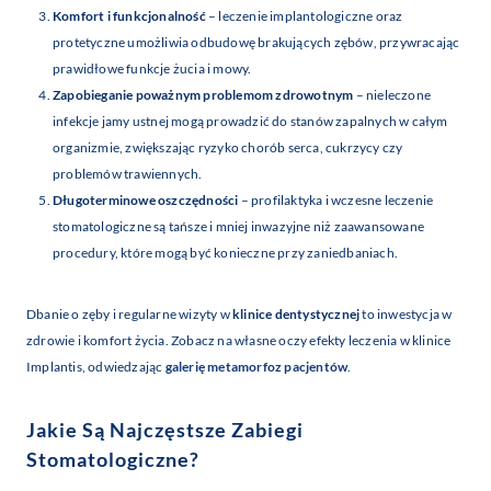
Komfort i funkcjonalność
– leczenie implantologiczne oraz
protetyczne umożliwia odbudowę brakujących zębów, przywracając
prawidłowe funkcje żucia i mowy.
Zapobieganie poważnym problemom zdrowotnym
– nieleczone
infekcje jamy ustnej mogą prowadzić do stanów zapalnych w całym
organizmie, zwiększając ryzyko chorób serca, cukrzycy czy
problemów trawiennych.
Długoterminowe oszczędności
– profilaktyka i wczesne leczenie
stomatologiczne są tańsze i mniej inwazyjne niż zaawansowane
procedury, które mogą być konieczne przy zaniedbaniach.
Dbanie o zęby i regularne wizyty w
klinice dentystycznej
to inwestycja w
zdrowie i komfort życia. Zobacz na własne oczy efekty leczenia w klinice
Implantis, odwiedzając
galerię metamorfoz pacjentów
.
Jakie Są Najczęstsze Zabiegi
Stomatologiczne?