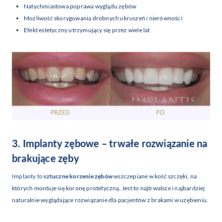
Natychmiastowa poprawa wyglądu zębów
Możliwość skorygowania drobnych ukruszeń i nierówności
Efekt estetyczny utrzymujący się przez wiele lat
3. Implanty zębowe – trwałe rozwiązanie na
brakujące zęby
Implanty to
sztuczne korzenie zębów
wszczepiane w kość szczęki, na
których montuje się koronę protetyczną. Jest to najtrwalsze i najbardziej
naturalnie wyglądające rozwiązanie dla pacjentów z brakami w uzębieniu.