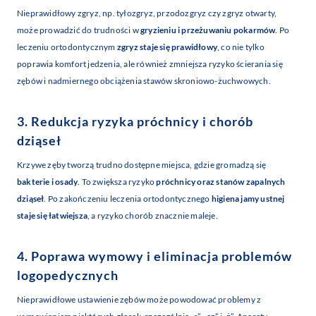
Nieprawidłowy zgryz, np. tyłozgryz, przodozgryz czy zgryz otwarty,
może prowadzić do trudności w
gryzieniu i przeżuwaniu pokarmów
. Po
leczeniu ortodontycznym
zgryz staje się prawidłowy
, co nie tylko
poprawia komfort jedzenia, ale również zmniejsza ryzyko ścierania się
zębów i nadmiernego obciążenia stawów skroniowo-żuchwowych.
3. Redukcja ryzyka próchnicy i chorób
dziąseł
Krzywe zęby tworzą trudno dostępne miejsca, gdzie gromadzą się
bakterie i osady
. To zwiększa ryzyko
próchnicy oraz stanów zapalnych
dziąseł
. Po zakończeniu leczenia ortodontycznego
higiena jamy ustnej
staje się łatwiejsza
, a ryzyko chorób znacznie maleje.
4. Poprawa wymowy i eliminacja problemów
logopedycznych
Nieprawidłowe ustawienie zębów może powodować problemy z