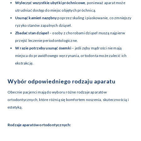
Wyleczyć wszystkie ubytki próchnicowe
, ponieważ aparat może
utrudniać dostęp do miejsc objętych próchnicą.
Usunąć kamień nazębny
poprzez skaling i piaskowanie, co zmniejszy
ryzyko stanów zapalnych dziąseł.
Zbadać stan dziąseł
– osoby z chorobami dziąseł muszą najpierw
przejść leczenie periodontologiczne.
W razie potrzeby usunąć ósemki
– jeśli zęby mądrości nie mają
miejsca do prawidłowego wyrzynania, ortodonta może zalecić ich
ekstrakcję.
Wybór odpowiedniego rodzaju aparatu
Obecnie pacjenci mają do wyboru różne rodzaje aparatów
ortodontycznych, które różnią się komfortem noszenia, skutecznością i
estetyką.
Rodzaje aparatów ortodontycznych: