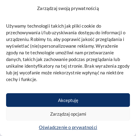
Zarządzaj swoją prywatnością
ADRES
Używamy technologii takich jak pliki cookie do
przechowywania i/lub uzyskiwania dostępu do informacji o
urządzeniu. Robimy to, aby poprawić jakość przeglądania i
Oddział 1
wyświetlać (nie)spersonalizowane reklamy. Wyrażenie
zgody na te technologie umożliwi nam przetwarzanie
Al. Ignacego
danych, takich jak zachowanie podczas przeglądania lub
Daszyńskiego 12/U5
unikalne identyfikatory na tej stronie. Brak wyrażenia zgody
31-534 Kraków
lub jej wycofanie może niekorzystnie wpłynąć na niektóre
cechy i funkcje.
+48 511 511 970
+48 511 511 615
office@implantis.pl
Akceptuję
Zarządzaj opcjami
Oddział 2
Oświadczenie o prywatności
Grzegórzecka 11/U2