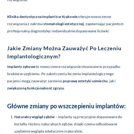
Klinika dentystyczna Implantis w Krakowie
oferuje nowoczesne
rozwiązania z zakresu
stomatologii estetycznej
, zapewniając pacjentom
profesjonalną diagnostykę i indywidualnie dopasowane licówki.
Jakie Zmiany Można Zauważyć Po Leczeniu
Implantologicznym?
Implanty zębowe
to nowoczesne rozwiązanie stosowane w przypadku
braków w uzębieniu. Po zakończeniu leczenia implantologicznego
pacjenci mogą zauważyć zarówno
poprawę estetyki uśmiechu
, jak i
zwiększoną funkcjonalność zgryzu
.
Główne zmiany po wszczepieniu implantów:
Naturalny wygląd zębów
– implanty są precyzyjnie dopasowane do
kształtu i koloru naturalnych zębów, dzięki czemu odbudowane
uzębienie wygląda estetycznie i naturalnie.