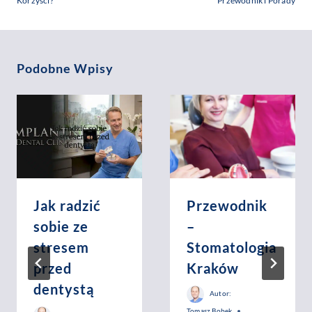
Korzyści?
Przewodnik i Porady
Podobne Wpisy
Jak radzić
Przewodnik
sobie ze
–
stresem
Stomatologia
przed
Kraków
dentystą
Autor:
Tomasz Bobek