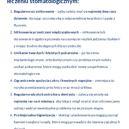
leczeniu stomatologicznym:
Regularne szczotkowanie
– zęby należy myć
co najmniej dwa razy
dziennie
, stosując szczoteczkę o odpowiedniej twardości i pastę z
fluorem.
Nitkowanie przestrzeni międzyzębowych
– nitkowanie lub
stosowanie irygatora pozwala na usunięcie resztek jedzenia i bakterii
z miejsc trudno dostępnych dla szczoteczki.
Unikanie twardych i kleistych pokarmów
– po leczeniu
implantologicznym, ortodontycznym czy protetycznym należy
unikać pokarmów, które mogą uszkodzić nowe uzupełnienia
stomatologiczne.
Ograniczenie spożycia cukru i kwaśnych napojów
– zmniejsza to
ryzyko powstawania próchnicy oraz erozji szkliwa.
Regularne wizyty kontrolne u dentysty
– zaleca się wizyty
co
najmniej raz na 6 miesięcy
, aby lekarz mógł ocenić stan zdrowia jamy
ustnej i wykryć ewentualne problemy na wczesnym etapie.
Profesjonalna higienizacja
– skaling i piaskowanie pomagają usunąć
kamień nazębny i osady, które mogą prowadzić do stanów zapalnych
dziąseł.