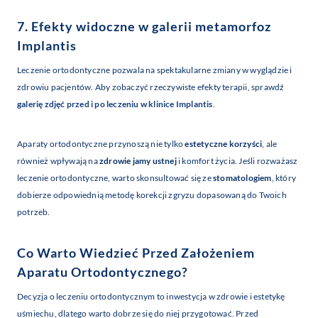
7. Efekty widoczne w galerii metamorfoz
Implantis
Leczenie ortodontyczne pozwala na spektakularne zmiany w wyglądzie i
zdrowiu pacjentów. Aby zobaczyć rzeczywiste efekty terapii, sprawdź
galerię zdjęć przed i po leczeniu w klinice Implantis
.
Aparaty ortodontyczne przynoszą nie tylko
estetyczne korzyści
, ale
również wpływają na
zdrowie jamy ustnej
i komfort życia. Jeśli rozważasz
leczenie ortodontyczne, warto skonsultować się ze
stomatologiem
, który
dobierze odpowiednią metodę korekcji zgryzu dopasowaną do Twoich
potrzeb.
Co Warto Wiedzieć Przed Założeniem
Aparatu Ortodontycznego?
Decyzja o leczeniu ortodontycznym to inwestycja w zdrowie i estetykę
uśmiechu, dlatego warto dobrze się do niej przygotować. Przed