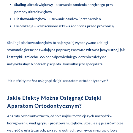
Skaling ultradźwiękowy
– usuwanie kamienia nazębnego przy
pomocy ultradźwięków
Piaskowanie zębów
– usuwanie osadów i przebarwień
Fluoryzacja
– wzmacnianie szkliwa i ochrona przed próchnicą
Skaling i piaskowanie zębów
to najczęściej wykonywane zabiegi
stomatologiczne pozwalają na poprawę zarówno
zdrowia jamy ustnej
, jak
i
estetyki uśmiechu
. Wybór odpowiedniego leczenia zależy od
indywidualnych potrzeb pacjenta i konsultacji ze specjalistą.
Jakie efekty można osiągnąć dzięki aparatom ortodontycznym?
Jakie Efekty Można Osiągnąć Dzięki
Aparatom Ortodontycznym?
Aparaty ortodontyczne to jedno z najskuteczniejszych narzędzi w
korygowaniu wad zgryzu i prostowaniu zębów
. Stosuje się je zarówno ze
względów estetycznych, jak i zdrowotnych, ponieważ nieprawidłowy