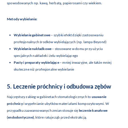
spowodowanych np. kawą, herbatą, papierosami czy wiekiem.
Metody wybielania:
Wybielanie gabinetowe
– szybki efekt dzięki zastosowaniu
profesjonalnych środków wybielających (np. lampa Beyond)
Wybielanie nakładkowe
– stosowane w domu przy użyciu
specjalnych nakładek i żelu wybielającego
Pasty i preparaty wybielające
– mniej inwazyjne, ale także mniej
skuteczne niż profesjonalne wybielanie
5. Leczenie próchnicy i odbudowa zębów
Najczęstszy zabieg w gabinetach stomatologicznych to
usuwanie
próchnicy
i wypełnianie ubytków materiałami kompozytowymi. W
przypadku zaawansowanych zmian stosuje się
leczenie kanałowe
(endodontyczne)
, które ratuje ząb przed ekstrakcją.