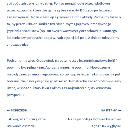
zadbać o zdrowie jamy ustnej. Pomóc mogą środki przeciwbólowe i
przeciwzapalne, które dostępne są bez recepty. Ból zęba po leczeniu
kanałowym skutecznie zmniejszą również zimne okłady. Zadbajmy także o
to, by przez kilka dni unikać twardych, wymagających intensywnego
gryzienia produktów (np. surowych warzyw czy orzechów), pikantnego
jedzenia czy gorących napojów. Najczęściej już po 1-2 dniach odczujemy
znaczącą ulgę.
Podsumujmy więc. Odpowiedź na pytanie „
czy leczenie kanałowe boli
?”
powinna być jedna – nie. A przynajmniej nie powinno. Nowoczesne
metody znieczulenia miejscowego sprawiają, że leczenie kanałowe nie jest
bolesne. Nie należy więc się go obawiać i bez strachu zadać o zdrowie jamy
ustnej w sposób, który lekarz określa za najskuteczniejszy w naszym
przypadku.
Nawigacja
POPRZEDNI
NASTĘPNY
Wpisu
Jak wygląda chirurgiczne
Na czym polega leczenie kanałowe
usuwanie ósemek?
zęba? Jak wygląda?