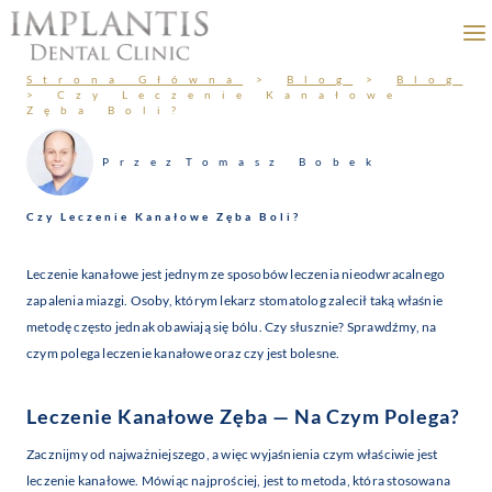
Przejdź
do
treści
Strona Główna
>
Blog
>
Blog
>
Czy Leczenie Kanałowe
Zęba Boli?
Przez
Tomasz Bobek
Czy Leczenie Kanałowe Zęba Boli?
Leczenie kanałowe jest jednym ze sposobów leczenia nieodwracalnego
zapalenia miazgi. Osoby, którym lekarz stomatolog zalecił taką właśnie
metodę często jednak obawiają się bólu. Czy słusznie? Sprawdźmy, na
czym polega leczenie kanałowe oraz czy jest bolesne.
Leczenie Kanałowe Zęba — Na Czym Polega?
Zacznijmy od najważniejszego, a więc wyjaśnienia czym właściwie jest
leczenie kanałowe. Mówiąc najprościej, jest to metoda, która stosowana