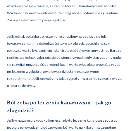
wrażliwe co daje wrażenie, że ząb po leczeniu kanałowym może boleć.
Warto jednak mieć świadomość, że dolegliwości bólowe nie są nasilone.
Zazwyczaj też nie utrzymują się długo.
Jeśli jednak ból zęba po leczeniu jest nasilony, przedłuża się lub
towarzyszą mu inne dolegliwości takie jak obrzęk, opuchlizna czy
gorączka warto być czujnym i skontrolować zdrowie jamy ustnej. Bardzo
rzadko, ale jednak, zdarzają się bowiem przypadki gdy stan zapalny nadal
się rozwija i może dojść do komplikacji. warto więc obserwować, czy ząb
po leczeniu wygląda prawidłowo a dziąsła nie są czerwone i
rozpulchnione. Jeśli zauważymy takie sygnały – warto nie czekać z wizytą
u lekarza dentysty.
Ból zęba po leczeniu kanałowym – jak go
złagodzić?
Jeśli w naszym przypadku konieczne było leczenie kanałowe zęba a po
jego przeprowadzeniu odczuwamy ból warto na kilka dni szczególnie