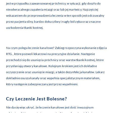
jest w przypadku zaawansowanej próchnicy, w sytuacji, gdy doszło do
nieodwracalnego zapalenia miazgi oraz lub jej martwicy. Najczęściej
wskazaniem do przeprowadzenia leczenia w ten sposób jest odczuwalny
przez pacjenta silny, bardzo dokuczliwy i nagły ból zęba oraz znaczne
uszkodzenia tkanki kostnej.
Na czym polega leczenie kanałowe
? Zabieg rozpoczyna wykonanie zdjęcia
RTG., które pozwoli lekarzowi na precyzyjne działanie. Następnie
przechodzi się do usunięcia próchnicy oraz warstw tkanki kostnej, które
przysłaniają otwory kanałowe. Kolejnym krokiem jest ich dokładne
oczyszczenie oraz usunięcie miazgi, a także dezynfekcja kanałów. Lekarz
dokładnie osusza kanały oraz wypełnia specjalistycznym materiałem,
który następnie zabezpieczany jest przez wypełnieni.
Czy Leczenie Jest Bolesne?
Nie da się więc ukryć, że
leczenie kanałowe jest dość inwazyjnym