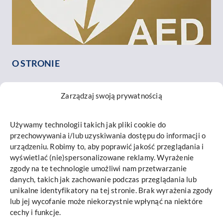
O STRONIE
O nas
Zarządzaj swoją prywatnością
Nasz zespół
Opinie o nas
Używamy technologii takich jak pliki cookie do
Kontakt
przechowywania i/lub uzyskiwania dostępu do informacji o
INFORMACJE
urządzeniu. Robimy to, aby poprawić jakość przeglądania i
wyświetlać (nie)spersonalizowane reklamy. Wyrażenie
Mapa strony
zgody na te technologie umożliwi nam przetwarzanie
danych, takich jak zachowanie podczas przeglądania lub
Polityka prywatności i cookies
unikalne identyfikatory na tej stronie. Brak wyrażenia zgody
Promieniowanie RTG
lub jej wycofanie może niekorzystnie wpłynąć na niektóre
cechy i funkcje.