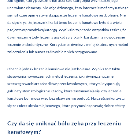
zabiegiem
, który poważnie narusza strukturę zęba w tym także jego
unerwione elementy. Nic więc dziwnego, że w internecie możemy natknąć
się na liczne opinie stwierdzające, że
leczenie kanałowe
jest bolesne. Nie
da się ukryć, że jeszcze kilka lat temu leczenie kanałowe było dla wielu
pacjentów prawdziwą katorgą. Wynikało to przede wszystkim z faktu, że
dawniejsze metody leczenia uszkadzały tkanki bardziej niż nowoczesne
leczenie endodontyczne. Korzystano również z mniej skutecznych metod
znieczulenia lub nawet całkowicie z nich rezygnowano.
Obecnie jednak leczenie kanałowe nie jest bolesne. Wynika to z faktu
stosowania nowoczesnych metod leczenia, jak również znacznie
szerszego wachlarza środków przeciwbólowych, którymi dysponują
gabinety stomatologiczne. Osoby, które zastanawiają się, czy leczenie
kanałowe boli mogą więc bez obaw się mu poddać.
Najczęściej korzysta
się ze znieczulenia miejscowego
, które przynosi naprawdę dobre efekty.
Czy da się uniknąć bólu zęba przy leczeniu
kanałowym?