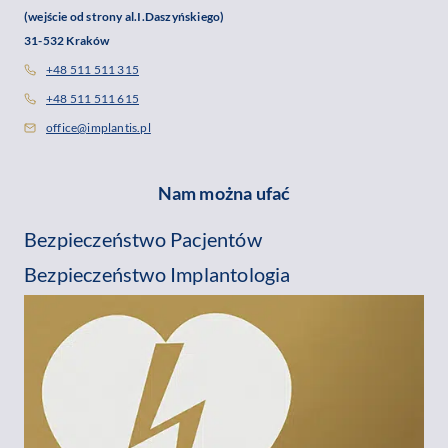
(wejście od strony al.I.Daszyńskiego)
31-532 Kraków
+48 511 511 315
+48 511 511 615
office@implantis.pl
Nam można ufać
Bezpieczeństwo Pacjentów
Bezpieczeństwo Implantologia