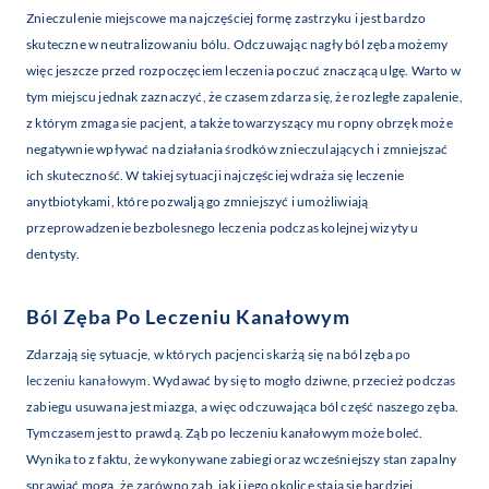
Znieczulenie miejscowe ma najczęściej formę zastrzyku i jest bardzo
skuteczne w neutralizowaniu bólu. Odczuwając nagły ból zęba możemy
więc jeszcze przed rozpoczęciem leczenia poczuć znaczącą ulgę. Warto w
tym miejscu jednak zaznaczyć, że czasem zdarza się, że rozległe zapalenie,
z którym zmaga sie pacjent, a także towarzyszący mu ropny obrzęk może
negatywnie wpływać na działania środków znieczulających i zmniejszać
ich skuteczność. W takiej sytuacji najczęściej wdraża się leczenie
anytbiotykami, które pozwalją go zmniejszyć i umożliwiają
przeprowadzenie bezbolesnego leczenia podczas kolejnej wizyty u
dentysty.
Ból Zęba Po Leczeniu Kanałowym
Zdarzają się sytuacje, w których pacjenci skarżą się na ból zęba
po
leczeniu kanałowym
. Wydawać by się to mogło dziwne, przecież podczas
zabiegu usuwana jest miazga, a więc odczuwająca ból część naszego zęba.
Tymczasem jest to prawdą. Ząb po leczeniu kanałowym może boleć.
Wynika to z faktu, że wykonywane zabiegi oraz wcześniejszy stan zapalny
sprawiać mogą, że zarówno ząb, jak i jego okolice stają się bardziej