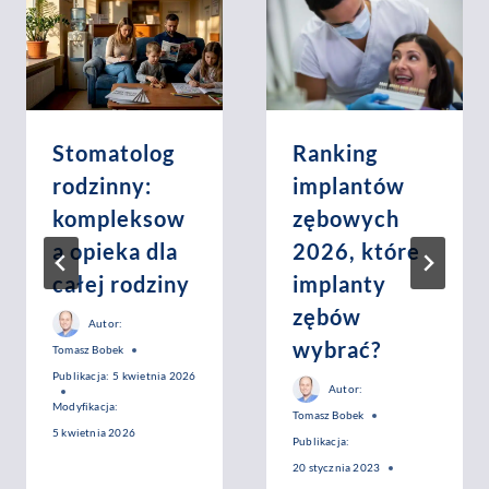
Stomatolog
Ranking
rodzinny:
implantów
kompleksow
zębowych
a opieka dla
2026, które
całej rodziny
implanty
zębów
Autor:
wybrać?
Tomasz Bobek
Publikacja:
5 kwietnia 2026
Autor:
Modyfikacja:
Tomasz Bobek
5 kwietnia 2026
Publikacja:
20 stycznia 2023