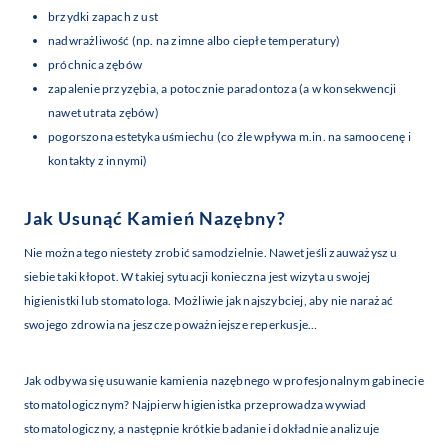
brzydki zapach z ust
nadwrażliwość (np. na zimne albo ciepłe temperatury)
próchnica zębów
zapalenie przyzębia, a potocznie paradontoza (a w konsekwencji
nawet utrata zębów)
pogorszona estetyka uśmiechu (co źle wpływa m.in. na samoocenę i
kontakty z innymi)
Jak Usunąć Kamień Nazębny?
Nie można tego niestety zrobić samodzielnie. Nawet jeśli zauważysz u
siebie taki kłopot. W takiej sytuacji konieczna jest wizyta u swojej
higienistki lub stomatologa. Możliwie jak najszybciej, aby nie narażać
swojego zdrowia na jeszcze poważniejsze reperkusje…
Jak odbywa się usuwanie kamienia nazębnego w profesjonalnym gabinecie
stomatologicznym? Najpierw higienistka przeprowadza wywiad
stomatologiczny, a następnie krótkie badanie i dokładnie analizuje