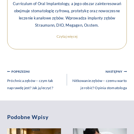
Curriculum of Oral Implantology, a jego obszar zainteresowań
obejmuje stomatologię cyfrową, protetykę oraz nowoczesne
leczenie kanałowe zębów. Wprowadza implanty zębów
Straumann, DIO, Megagen, Osstem.
Czytaj więcej
Nawigacja
POPRZEDNI
NASTĘPNY
Wpisu
Próchnica zębów – czym tak
Nitkowanie zębów – czemu warto
naprawdę jest? Jak ją leczyć?
je robić? Opinia stomatologa
Podobne Wpisy