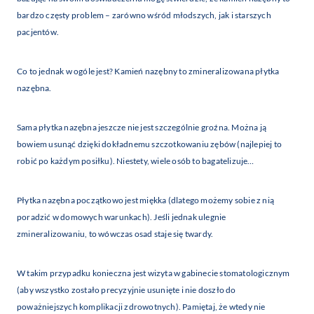
bardzo częsty problem – zarówno wśród młodszych, jak i starszych
pacjentów.
Co to jednak w ogóle jest? Kamień nazębny to zmineralizowana płytka
nazębna.
Sama płytka nazębna jeszcze nie jest szczególnie groźna. Można ją
bowiem usunąć dzięki dokładnemu szczotkowaniu zębów (najlepiej to
robić po każdym posiłku). Niestety, wiele osób to bagatelizuje…
Płytka nazębna początkowo jest miękka (dlatego możemy sobie z nią
poradzić w domowych warunkach). Jeśli jednak ulegnie
zmineralizowaniu, to wówczas osad staje się twardy.
W takim przypadku konieczna jest wizyta w gabinecie stomatologicznym
(aby wszystko zostało precyzyjnie usunięte i nie doszło do
poważniejszych komplikacji zdrowotnych). Pamiętaj, że wtedy nie