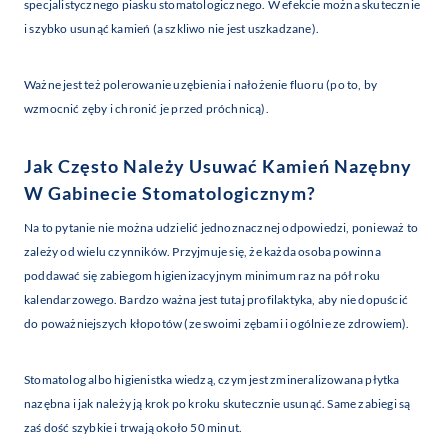
specjalistycznego piasku stomatologicznego. W efekcie można skutecznie
i szybko usunąć kamień (a szkliwo nie jest uszkadzane).
Ważne jest też polerowanie uzębienia i nałożenie fluoru (po to, by
wzmocnić zęby i chronić je przed próchnicą).
Jak Często Należy Usuwać Kamień Nazębny
W Gabinecie Stomatologicznym?
Na to pytanie nie można udzielić jednoznacznej odpowiedzi, ponieważ to
zależy od wielu czynników. Przyjmuje się, że każda osoba powinna
poddawać się zabiegom higienizacyjnym minimum raz na pół roku
kalendarzowego. Bardzo ważna jest tutaj profilaktyka, aby nie dopuścić
do poważniejszych kłopotów (ze swoimi zębami i ogólnie ze zdrowiem).
Stomatolog albo higienistka wiedzą, czym jest zmineralizowana płytka
nazębna i jak należy ją krok po kroku skutecznie usunąć. Same zabiegi są
zaś dość szybkie i trwają około 50 minut.