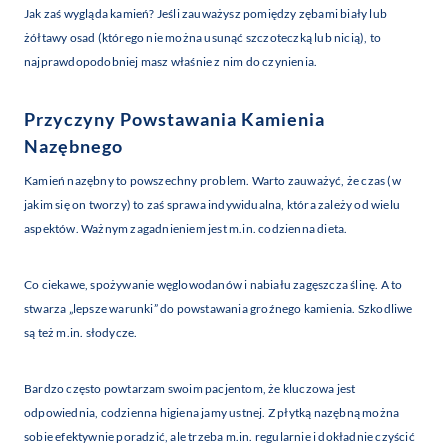
Jak zaś wygląda kamień? Jeśli zauważysz pomiędzy zębami biały lub
żółtawy osad (którego nie można usunąć szczoteczką lub nicią), to
najprawdopodobniej masz właśnie z nim do czynienia.
Przyczyny Powstawania Kamienia
Nazębnego
Kamień nazębny to powszechny problem. Warto zauważyć, że czas (w
jakim się on tworzy) to zaś sprawa indywidualna, która zależy od wielu
aspektów. Ważnym zagadnieniem jest m.in. codzienna dieta.
Co ciekawe, spożywanie węglowodanów i nabiału zagęszcza ślinę. A to
stwarza „lepsze warunki” do powstawania groźnego kamienia. Szkodliwe
są też m.in. słodycze.
Bardzo często powtarzam swoim pacjentom, że kluczowa jest
odpowiednia, codzienna higiena jamy ustnej. Z płytką nazębną można
sobie efektywnie poradzić, ale trzeba m.in. regularnie i dokładnie czyścić