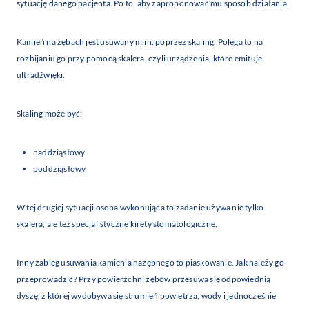
sytuację danego pacjenta. Po to, aby zaproponować mu sposób działania.
Kamień na zębach jest usuwany m.in. poprzez skaling. Polega to na
rozbijaniu go przy pomocą skalera, czyli urządzenia, które emituje
ultradźwięki.
Skaling może być:
naddziąsłowy
poddziąsłowy
W tej drugiej sytuacji osoba wykonująca to zadanie używa nie tylko
skalera, ale też specjalistyczne kirety stomatologiczne.
Inny zabieg usuwania kamienia nazębnego to piaskowanie. Jak należy go
przeprowadzić? Przy powierzchni zębów przesuwa się odpowiednią
dyszę, z której wydobywa się strumień powietrza, wody i jednocześnie