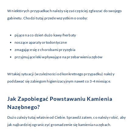
W niektórych przypadkach należy się zaś częściej zgłaszać do swojego
gabinetu. Chodzi tutaj przede wszystkim o osoby:
pijące na co dzień dużo kawy/herbaty
noszące aparaty ortodontyczne
zmagające się z chorobami przyzębia
przyjmujące leki wpływające na przebarwienia zębów
W takiej sytuacji (w zależności od konkretnego przypadku) należy
poddawać się zabiegom higienizacyjnym nawet co 3-4 miesiące.
Jak Zapobiegać Powstawaniu Kamienia
Nazębnego?
Dużo zależy tutaj właśnie od Ciebie. Sprawdź zatem, co należy robić, aby
jak najbardziej ograniczyć gromadzenie się kamienia na zębach.