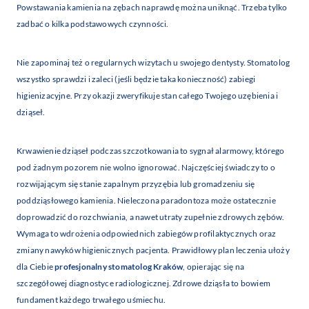
Powstawania kamienia na zębach naprawdę można uniknąć. Trzeba tylko
zadbać o kilka podstawowych czynności.
Nie zapominaj też o regularnych wizytach u swojego dentysty. Stomatolog
wszystko sprawdzi i zaleci (jeśli będzie taka konieczność) zabiegi
higienizacyjne. Przy okazji zweryfikuje stan całego Twojego uzębienia i
dziąseł.
Krwawienie dziąseł podczas szczotkowania to sygnał alarmowy, którego
pod żadnym pozorem nie wolno ignorować. Najczęściej świadczy to o
rozwijającym się stanie zapalnym przyzębia lub gromadzeniu się
poddziąsłowego kamienia. Nieleczona paradontoza może ostatecznie
doprowadzić do rozchwiania, a nawet utraty zupełnie zdrowych zębów.
Wymaga to wdrożenia odpowiednich zabiegów profilaktycznych oraz
zmiany nawyków higienicznych pacjenta. Prawidłowy plan leczenia ułoży
dla Ciebie
profesjonalny stomatolog Kraków
, opierając się na
szczegółowej diagnostyce radiologicznej. Zdrowe dziąsła to bowiem
fundament każdego trwałego uśmiechu.