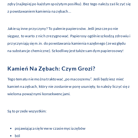
zęby (najlepiej po każdym spożytym posiłku). Bez tego należy zaś liczyć się
z powstawaniem kamienia na zębach…
Jakie są inne przyczyny? To palenie papierosów. Jeśli jeszcze po nie
sięgasz, to warto z nich zrezygnować. Papierosy ogólnie szkodzą zdrowiu i
przyczyniają się m.in. do powstawania kamienia nazębnego (ze względu
na substancje chemiczne). Szkodliwy jest także sam dym papierosowy!
Kamień Na Zębach: Czym Grozi?
Tego tematu nie można traktować „po macoszemu”. Jeśli będziesz mieć
kamień na zębach, który nie zostanie w porę usunięty, to należy liczyć się z
wieloma poważnymi konsekwencjami.
Są to przede wszystkim:
pojawiająca się krew w czasie mycia zębów
ból