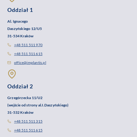
Oddział 1
Al. Ignacego
Daszyńskiego 12/U5
31-534 Kraków
+48 511 511 970
+48 511 511 615
office@implantis.pl
Oddział 2
Grzegórzecka 11/U2
(wejście od strony al.I.Daszyńskiego)
31-532 Kraków
+48 511 511 315
+48 511 511 615