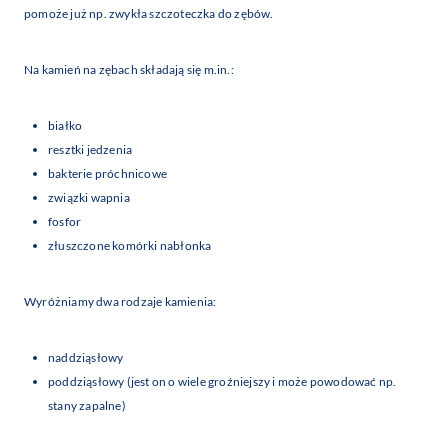
pomoże już np. zwykła szczoteczka do zębów.
Na kamień na zębach składają się m.in.:
białko
resztki jedzenia
bakterie próchnicowe
związki wapnia
fosfor
złuszczone komórki nabłonka
Wyróżniamy dwa rodzaje kamienia:
naddziąsłowy
poddziąsłowy (jest on o wiele groźniejszy i może powodować np.
stany zapalne)