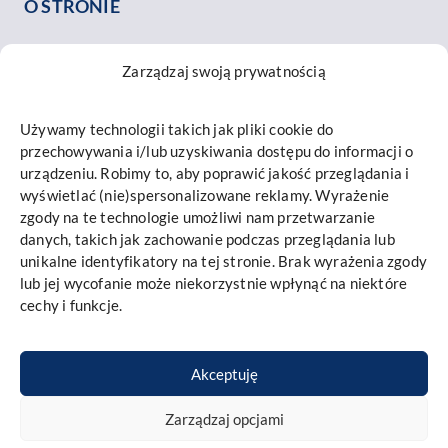
O STRONIE
O nas
Zarządzaj swoją prywatnością
Nasz zespół
Opinie o nas
Używamy technologii takich jak pliki cookie do
Kontakt
przechowywania i/lub uzyskiwania dostępu do informacji o
INFORMACJE
urządzeniu. Robimy to, aby poprawić jakość przeglądania i
wyświetlać (nie)spersonalizowane reklamy. Wyrażenie
Mapa strony
zgody na te technologie umożliwi nam przetwarzanie
danych, takich jak zachowanie podczas przeglądania lub
Polityka prywatności i cookies
unikalne identyfikatory na tej stronie. Brak wyrażenia zgody
Promieniowanie RTG
lub jej wycofanie może niekorzystnie wpłynąć na niektóre
cechy i funkcje.
Implantis – Autoryzowany Podmiot Leczniczy
Akceptuję
Księga rejestrowa RPWDL:
000000168826
Zespół medyczny kliniki:
Zarządzaj opcjami
lek. dent. A. Heflich-Sala (PWZ: 1487718), lek. dent. T. Bobek (PWZ: 1304071), lek.
dent. T. Marecik (PWZ: 3398162), lek. dent. K. Wójcik (PWZ: 2646668), lek. stom.