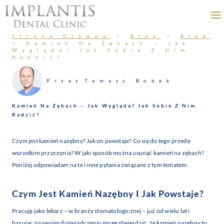
Przejdź
do
treści
Strona Główna
>
Blog
>
Blog
>
Kamień Na Zębach – Jak
Wygląda? Jak Sobie Z Nim
Radzić?
Przez
Tomasz Bobek
Kamień Na Zębach – Jak Wygląda? Jak Sobie Z Nim
Radzić?
Czym jest kamień nazębny? Jak on powstaje? Co się do tego przede
wszystkim przyczynia? W jaki sposób można usunąć kamień na zębach?
Poniżej odpowiadam na te i inne pytania związane z tym tematem.
Czym Jest Kamień Nazębny I Jak Powstaje?
Pracuję jako lekarz – w branży stomatologicznej – już od wielu lat i
bazując na swoim doświadczeniu mogę stwierdzić, że kamień nazębny to