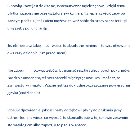
Obowiązkowe jest dokładne, systematyczne mycie zębów. Dzięki temu
płytka nazębna nie przekształci się w kamień. Najlepiej czyścić zęby po
każdym posiłku (jeśli zatem możesz, to weź sobie do pracy szczoteczkę i
umyj zęby po lunchu itp.).
Jeżeli nie masz takiej możliwości, to absolutne minimum to szczotkowanie
dwa razy dziennie (raz przed snem).
Nie zapomnij nitkować zębów, by usunąć resztki zalegających pokarmów.
Bardzo pomocne są też szczoteczki międzyzębowe. Jeśli możesz, to
zainwestuj w irygator. Ważne jest też dokładne oczyszczanie powierzchni
języka (codziennie).
Stosuj odpowiedniej jakości pasty do zębów i płyny do płukania jamy
ustnej. Jeśli nie wiesz, co wybrać, to skonsultuj się w tej sprawie ze swoim
stomatologiem albo zapytaj o to panią w aptece.