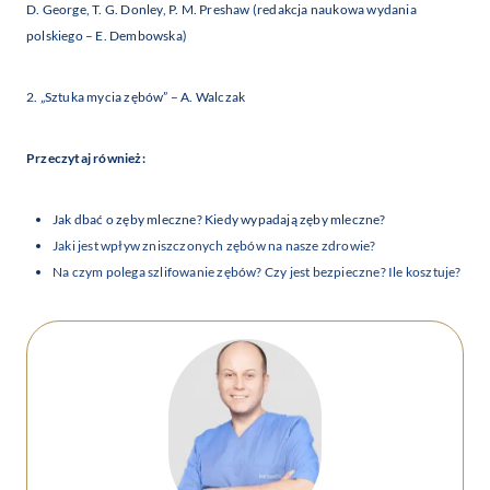
D. George, T. G. Donley, P. M. Preshaw (redakcja naukowa wydania
polskiego – E. Dembowska)
2. „Sztuka mycia zębów” – A. Walczak
Przeczytaj również:
Jak dbać o zęby mleczne? Kiedy wypadają zęby mleczne?
Jaki jest wpływ zniszczonych zębów na nasze zdrowie?
Na czym polega szlifowanie zębów? Czy jest bezpieczne? Ile kosztuje?