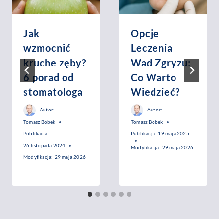
Jak
Opcje
wzmocnić
Leczenia
kruche zęby?
Wad Zgryzu:
6 porad od
Co Warto
stomatologa
Wiedzieć?
Autor:
Autor:
Tomasz Bobek
Tomasz Bobek
Publikacja:
Publikacja:
19 maja 2025
26 listopada 2024
Modyfikacja:
29 maja 2026
Modyfikacja:
29 maja 2026