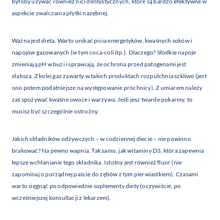
byłoby używać również nici dentystycznych, które są bardzo efektywne w
aspekcie zwalczania płytki nazębnej.
Ważna jest dieta. Warto unikać picia energetyków, kwaśnych soków i
napojów gazowanych (w tym coca-coli itp.). Dlaczego? Słodkie napoje
zmieniają pH w buzi i sprawiają, że ochrona przed patogenami jest
słabsza. Z kolei gaz zawarty w takich produktach rozpulchnia szkliwo (jest
ono potem podatniejsze na występowanie próchnicy). Z umiarem należy
zaś spożywać kwaśne owoce i warzywa. Jeśli jesz twarde pokarmy, to
musisz być szczególnie ostrożny.
Jakich składników odżywczych – w codziennej diecie – nie powinno
brakować? Na pewno wapnia. Tak samo, jak witaminy D3, która zapewnia
lepsze wchłanianie tego składnika. Istotny jest również fluor (nie
zapominaj o porządnej paście do zębów z tym pierwiastkiem). Czasami
warto sięgnąć po odpowiednie suplementy diety (oczywiście, po
wcześniejszej konsultacji z lekarzem).