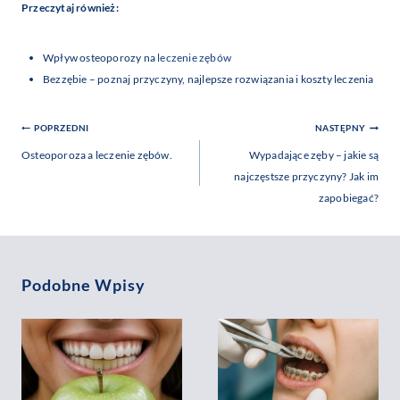
Przeczytaj również:
Wpływ osteoporozy na
leczenie zębów
Bezzębie – poznaj przyczyny, najlepsze rozwiązania i koszty leczenia
Nawigacja
POPRZEDNI
NASTĘPNY
Wpisu
Osteoporoza a leczenie zębów.
Wypadające zęby – jakie są
najczęstsze przyczyny? Jak im
zapobiegać?
Podobne Wpisy