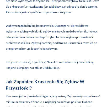
będziesz wykonywał te czynności… przy pomocy zębów, to musisz liczyć
się z kłopotami. Niewskazana jest także kawa, słodycze i palenie tytoniu.
Zabronione jest oczywiście zażywanie narkotyków.
Ważnym zagadnieniem jest martwica. Dlaczego? Nieprawidłowo
wykonany zabieg wybielania zębów martwych może bowiem skutkować
odwapnieniem tkanek martwych zęba. To zaś zwiększa porowatość i
ruchliwość szkliwa. Zęby są bardziej podatne na ukruszenia również po
przeprowadzonym leczeniu kanałowym.
Kto jeszcze musi się z tym liczyć? Na ukruszenia bardziej narażeni są
Pacjenci cierpiący na refluks i/lub bulimię.
Jak Zapobiec Kruszeniu Się Zębów W
Przyszłości?
Kluczowa jest odpowiednia higiena jamy ustnej. Zęby należy szczotkować
minimum dwa razy dziennie, a najlepiej po każdym posiłku. Dobrze