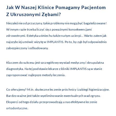
Jak W Naszej Klinice Pomagamy Pacjentom
Z Ukruszonymi Zębami?
Niezależnie od przyczyny, takie problemy nie mogą być bagatelizowane!
W innym razie trzeba liczyć się z poważnymi konsekwencjami
zdrowotnymi. Estetyka uśmiechu także na tym ucierpi… Warto zatem jak
najszybciej umówić wizytę w
IMPLANTIS
. Po to, by ząb był odpowiednio
zabezpieczony i odbudowany.
Kluczem do sukcesu jest szczegółowy wywiad medyczny i skrupulatna
diagnostyka. Na tej podstawie lekarze z kliniki IMPLANTIS są w stanie
zaproponować najlepsze metody leczenia.
Co oferujemy? M.in. skuteczne leczenie próchnicy i zabiegi higienizacyjne.
Bardzo ważne jest także wyeliminowanie ewentualnych wad zgryzu.
Eksperci od tego działu przeprowadzają u nas efektywne
leczenie
ortodontyczne
.