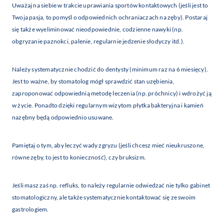
Uważaj na siebie w trakcie uprawiania sportów kontaktowych (jeśli jest to
Twoja pasja, to pomyśl o odpowiednich ochraniaczach na zęby). Postaraj
się także wyeliminować nieodpowiednie, codzienne nawyki (np.
obgryzanie paznokci, palenie, regularnie jedzenie słodyczy itd.).
Należy systematycznie chodzić do dentysty (minimum raz na 6 miesięcy).
Jest to ważne, by stomatolog mógł sprawdzić stan uzębienia,
zaproponować odpowiednią metodę leczenia (np. próchnicy) i wdrożyć ją
w życie. Ponadto dzięki regularnym wizytom płytka bakteryjna i kamień
nazębny będą odpowiednio usuwane.
Pamiętaj o tym, aby leczyć wady zgryzu (jeśli chcesz mieć nieukruszone,
równe zęby, to jest to konieczność), czy bruksizm.
Jeśli masz zaś np. refluks, to należy regularnie odwiedzać nie tylko gabinet
stomatologiczny, ale także systematycznie kontaktować się ze swoim
gastrologiem.