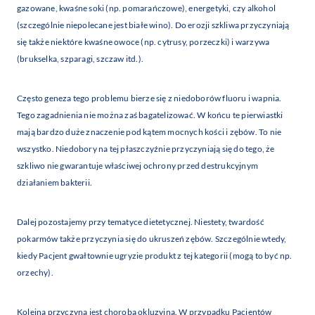
gazowane, kwaśne soki (np. pomarańczowe), energetyki, czy alkohol
(szczególnie niepolecane jest białe wino). Do erozji szkliwa przyczyniają
się także niektóre kwaśne owoce (np. cytrusy, porzeczki) i warzywa
(brukselka, szparagi, szczaw itd.).
Często geneza tego problemu bierze się z niedoborów fluoru i wapnia.
Tego zagadnienia nie można zaś bagatelizować. W końcu te pierwiastki
mają bardzo duże znaczenie pod kątem mocnych kości i zębów. To nie
wszystko. Niedobory na tej płaszczyźnie przyczyniają się do tego, że
szkliwo nie gwarantuje właściwej ochrony przed destrukcyjnym
działaniem bakterii.
Dalej pozostajemy przy tematyce dietetycznej. Niestety, twardość
pokarmów także przyczynia się do ukruszeń zębów. Szczególnie wtedy,
kiedy Pacjent gwałtownie ugryzie produkt z tej kategorii (mogą to być np.
orzechy).
Kolejną przyczyną jest choroba okluzyjna. W przypadku Pacjentów