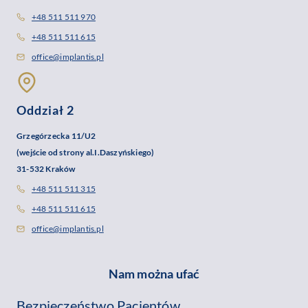
+48 511 511 970
+48 511 511 615
office@implantis.pl
Oddział 2
Grzegórzecka 11/U2
(wejście od strony al.I.Daszyńskiego)
31-532 Kraków
+48 511 511 315
+48 511 511 615
office@implantis.pl
Nam można ufać
Bezpieczeństwo Pacjentów