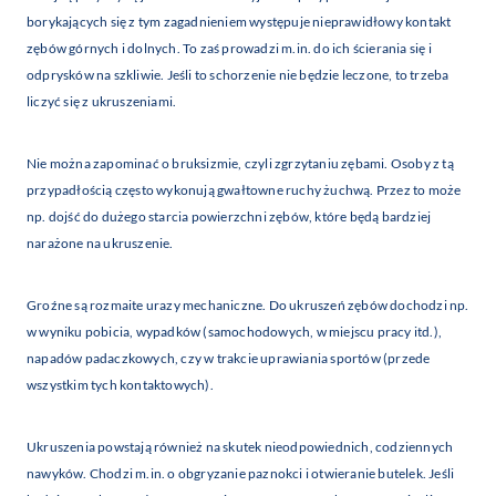
borykających się z tym zagadnieniem występuje nieprawidłowy kontakt
zębów górnych i dolnych. To zaś prowadzi m.in. do ich ścierania się i
odprysków na szkliwie. Jeśli to schorzenie nie będzie leczone, to trzeba
liczyć się z ukruszeniami.
Nie można zapominać o bruksizmie, czyli zgrzytaniu zębami. Osoby z tą
przypadłością często wykonują gwałtowne ruchy żuchwą. Przez to może
np. dojść do dużego starcia powierzchni zębów, które będą bardziej
narażone na ukruszenie.
Groźne są rozmaite urazy mechaniczne. Do ukruszeń zębów dochodzi np.
w wyniku pobicia, wypadków (samochodowych, w miejscu pracy itd.),
napadów padaczkowych, czy w trakcie uprawiania sportów (przede
wszystkim tych kontaktowych).
Ukruszenia powstają również na skutek nieodpowiednich, codziennych
nawyków. Chodzi m.in. o obgryzanie paznokci i otwieranie butelek. Jeśli