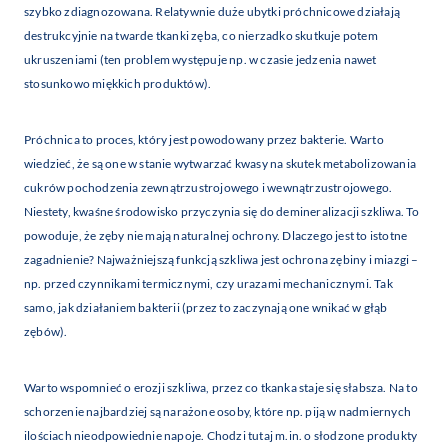
szybko zdiagnozowana. Relatywnie duże ubytki próchnicowe działają
destrukcyjnie na twarde tkanki zęba, co nierzadko skutkuje potem
ukruszeniami (ten problem występuje np. w czasie jedzenia nawet
stosunkowo miękkich produktów).
Próchnica to proces, który jest powodowany przez bakterie. Warto
wiedzieć, że są one w stanie wytwarzać kwasy na skutek metabolizowania
cukrów pochodzenia zewnątrzustrojowego i wewnątrzustrojowego.
Niestety, kwaśne środowisko przyczynia się do demineralizacji szkliwa. To
powoduje, że zęby nie mają naturalnej ochrony. Dlaczego jest to istotne
zagadnienie? Najważniejszą funkcją szkliwa jest ochrona zębiny i miazgi –
np. przed czynnikami termicznymi, czy urazami mechanicznymi. Tak
samo, jak działaniem bakterii (przez to zaczynają one wnikać w głąb
zębów).
Warto wspomnieć o erozji szkliwa, przez co tkanka staje się słabsza. Na to
schorzenie najbardziej są narażone osoby, które np. piją w nadmiernych
ilościach nieodpowiednie napoje. Chodzi tutaj m.in. o słodzone produkty