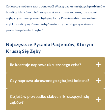
Co jeszcze możemy zaproponować? W przypadku mniejszych problemów
bonding lub
licówki
. Jeśli zęby są zaś mocno uszkodzone, to czasami
najlepszym rozwiązaniem będą implanty. Dla niewielkich uszkodzeń,
szybki bonding zębów
może być skuteczną metodą przywrócenia
pierwotnego kształtu zęba.”
Najczęstsze Pytania Pacjentów, Którym
Kruszą Się Zęby
Ile kosztuje naprawa ukruszonego zęba?
Czy naprawa ukruszonego zęba jest bolesna?
Co jeść w przypadku słabych i kruszących się
zębów?