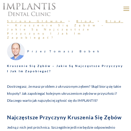
Przejdź
do
treści
Strona Główna
>
Blog
>
Blog
>
Kruszenie Się Zębów –
Jakie Są Najczęstsze
Przyczyny I Jak Im
Zapobiegać?
Przez
Tomasz Bobek
Kruszenie Się Zębów – Jakie Są Najczęstsze Przyczyny
I Jak Im Zapobiegać?
Dostrzegasz, że masz problem z ukruszonym zębem? Skąd biorą się takie
kłopoty? Jak zapobiegać kolejnym ukruszeniom zębów w przyszłości?
Dlaczego warto jak najszybciej zgłosić się do IMPLANTIS?
Najczęstsze Przyczyny Kruszenia Się Zębów
Jedną z nich jest próchnica. Szczególnie jeśli nie będzie odpowiednio