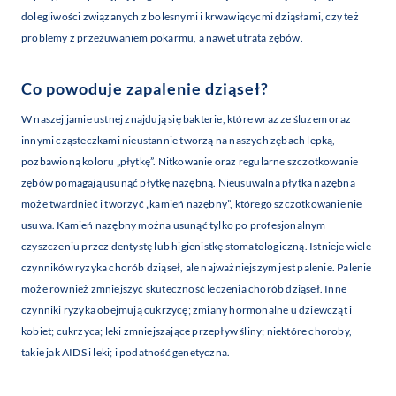
dolegliwości związanych z bolesnymi i krwawiącycmi dziąsłami, czy też
problemy z przeżuwaniem pokarmu, a nawet utrata zębów.
Co powoduje zapalenie dziąseł?
W naszej jamie ustnej znajdują się bakterie, które wraz ze śluzem oraz
innymi cząsteczkami nieustannie tworzą na naszych zębach lepką,
pozbawioną koloru „płytkę”. Nitkowanie oraz regularne szczotkowanie
zębów pomagają usunąć płytkę nazębną. Nieusuwalna płytka nazębna
może twardnieć i tworzyć „kamień nazębny”, którego szczotkowanie nie
usuwa. Kamień nazębny można usunąć tylko po profesjonalnym
czyszczeniu przez dentystę lub higienistkę stomatologiczną. Istnieje wiele
czynników ryzyka chorób dziąseł, ale najważniejszym jest palenie. Palenie
może również zmniejszyć skuteczność leczenia chorób dziąseł. Inne
czynniki ryzyka obejmują cukrzycę; zmiany hormonalne u dziewcząt i
kobiet; cukrzyca; leki zmniejszające przepływ śliny; niektóre choroby,
takie jak AIDS i leki; i podatność genetyczna.