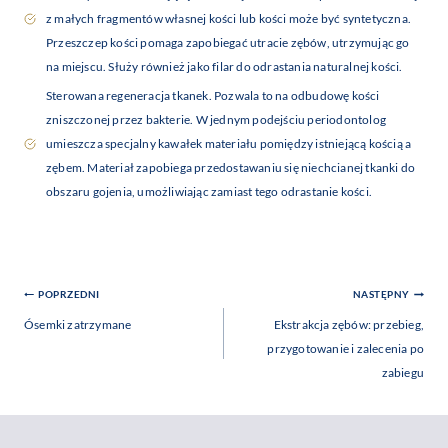
z małych fragmentów własnej kości lub kości może być syntetyczna.
Przeszczep kości pomaga zapobiegać utracie zębów, utrzymując go
na miejscu. Służy również jako filar do odrastania naturalnej kości.
Sterowana regeneracja tkanek. Pozwala to na odbudowę kości
zniszczonej przez bakterie. W jednym podejściu periodontolog
umieszcza specjalny kawałek materiału pomiędzy istniejącą kością a
zębem. Materiał zapobiega przedostawaniu się niechcianej tkanki do
obszaru gojenia, umożliwiając zamiast tego odrastanie kości.
Nawigacja
POPRZEDNI
NASTĘPNY
Wpisu
Ósemki zatrzymane
Ekstrakcja zębów: przebieg,
przygotowanie i zalecenia po
zabiegu