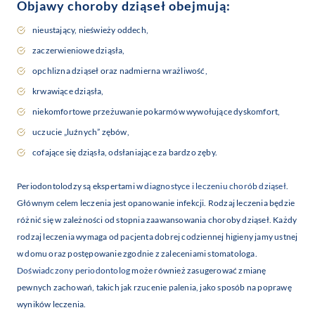
Objawy choroby dziąseł obejmują:
nieustający, nieświeży oddech,
zaczerwieniowe dziąsła,
opchlizna dziąseł oraz nadmierna wrażliwość,
krwawiące dziąsła,
niekomfortowe przeżuwanie pokarmów wywołujące dyskomfort,
uczucie „luźnych” zębów,
cofające się dziąsła, odsłaniające za bardzo zęby.
Periodontolodzy są ekspertami w
diagnostyce i leczeniu chorób dziąseł
.
Głównym celem leczenia jest opanowanie infekcji. Rodzaj leczenia będzie
różnić się w zależności od stopnia zaawansowania choroby dziąseł. Każdy
rodzaj leczenia wymaga od pacjenta dobrej codziennej higieny jamy ustnej
w domu oraz postępowanie zgodnie z zaleceniami stomatologa.
Doświadczony periodontolog
może również zasugerować zmianę
pewnych zachowań, takich jak rzucenie palenia, jako sposób na poprawę
wyników leczenia.