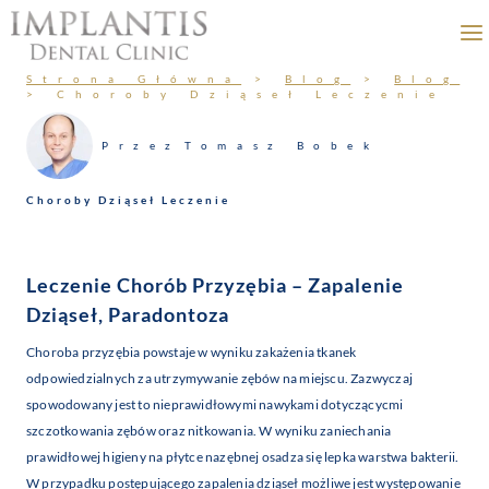
Przejdź
do
treści
Strona Główna
>
Blog
>
Blog
>
Choroby Dziąseł Leczenie
Przez
Tomasz Bobek
Choroby Dziąseł Leczenie
Leczenie Chorób Przyzębia – Zapalenie
Dziąseł, Paradontoza
Choroba przyzębia powstaje w wyniku zakażenia tkanek
odpowiedzialnych za utrzymywanie zębów na miejscu. Zazwyczaj
spowodowany jest to nieprawidłowymi nawykami dotyczącycmi
szczotkowania zębów oraz nitkowania. W wyniku zaniechania
prawidłowej higieny na płytce nazębnej osadza się lepka warstwa bakterii.
W przypadku postępującego zapalenia dziąseł możliwe jest występowanie