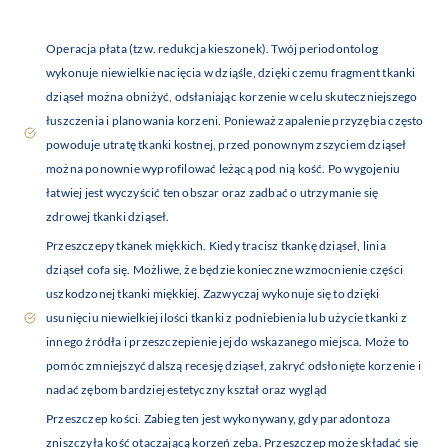
Operacja płata (tzw. redukcja kieszonek). Twój periodontolog
wykonuje niewielkie nacięcia w dziąśle, dzięki czemu fragment tkanki
dziąseł można obniżyć, odsłaniając korzenie w celu skuteczniejszego
łuszczenia i planowania korzeni. Ponieważ zapalenie przyzębia często
powoduje utratę tkanki kostnej, przed ponownym zszyciem dziąseł
można ponownie wyprofilować leżącą pod nią kość. Po wygojeniu
łatwiej jest wyczyścić ten obszar oraz zadbać o utrzymanie się
zdrowej tkanki dziąseł.
Przeszczepy tkanek miękkich. Kiedy tracisz tkankę dziąseł, linia
dziąseł cofa się. Możliwe, że będzie konieczne wzmocnienie części
uszkodzonej tkanki miękkiej. Zazwyczaj wykonuje się to dzięki
usunięciu niewielkiej ilości tkanki z podniebienia lub użycie tkanki z
innego źródła i przeszczepienie jej do wskazanego miejsca. Może to
pomóc zmniejszyć dalszą recesję dziąseł, zakryć odsłonięte korzenie i
nadać zębom bardziej estetyczny kształ oraz wygląd
Przeszczep kości. Zabieg ten jest wykonywany, gdy paradontoza
zniszczyła kość otaczającą korzeń zęba. Przeszczep może składać się