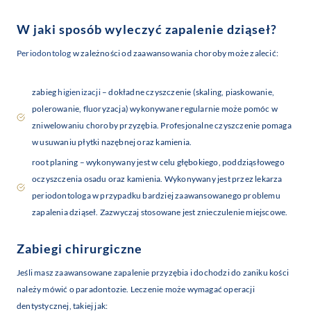
W jaki sposób wyleczyć zapalenie dziąseł?
Periodontolog
w zależności od zaawansowania choroby może zalecić:
zabieg
higienizacji
– dokładne czyszczenie (skaling, piaskowanie,
polerowanie, fluoryzacja) wykonywane regularnie może pomóc w
zniwelowaniu choroby przyzębia. Profesjonalne czyszczenie pomaga
w usuwaniu płytki nazębnej oraz kamienia.
root planing – wykonywany jest w celu głębokiego, poddziąsłowego
oczyszczenia osadu oraz kamienia. Wykonywany jest przez lekarza
periodontologa w przypadku bardziej zaawansowanego problemu
zapalenia dziąseł. Zazwyczaj stosowane jest znieczulenie miejscowe.
Zabiegi chirurgiczne
Jeśli masz zaawansowane zapalenie przyzębia i dochodzi do zaniku kości
należy mówić o paradontozie. Leczenie może wymagać operacji
dentystycznej, takiej jak: