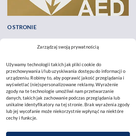
O STRONIE
O nas
Zarządzaj swoją prywatnością
Nasz zespół
Opinie o nas
Używamy technologii takich jak pliki cookie do
Kontakt
przechowywania i/lub uzyskiwania dostępu do informacji o
INFORMACJE
urządzeniu. Robimy to, aby poprawić jakość przeglądania i
wyświetlać (nie)spersonalizowane reklamy. Wyrażenie
Mapa strony
zgody na te technologie umożliwi nam przetwarzanie
danych, takich jak zachowanie podczas przeglądania lub
Polityka prywatności i cookies
unikalne identyfikatory na tej stronie. Brak wyrażenia zgody
Promieniowanie RTG
lub jej wycofanie może niekorzystnie wpłynąć na niektóre
cechy i funkcje.
Implantis – Autoryzowany Podmiot Leczniczy