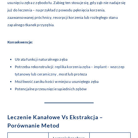
usunięciu zęba z zębodołu. Zabieg ten stosuje się, gdy ząb nie nadaje się
już do leczenia – na przykład z powodu pęknięcia korzenia,
zaawansowanej próchnicy, resorpcji korzenia lub rozległego stanu
zapalnego tkanek przyzębia.
Konsekwencje:
Utrata funkcji naturalnego zęba
Potrzeba rekonstrukcji:
replika korzenia zęba – implant – wszczep
tytanowy lub ceramiczny
, most lub proteza
Możliwość zaniku kości w miejscu usuniętego zęba
Potencjalne przesunięcie sąsiednich zębów
Leczenie Kanałowe Vs Ekstrakcja –
Porównanie Metod