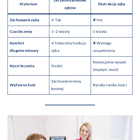
Leczenie kanałowe
Kryterium
Ekstrakcja zęba
zębów
Zachowanie zęba
✔ Tak
✘ Nie
Czas leczenia
1–2 wizyty
1 wizyta
Komfort
✔ Naturalna funkcja
✘ Wymaga
długoterminowy
zęba
uzupełnienia
Potencjalnie wysoki
Koszt leczenia
Średni
(implant, most)
Zachowanie masy
Wpływ na kość
Ryzyko zaniku kości
kostnej