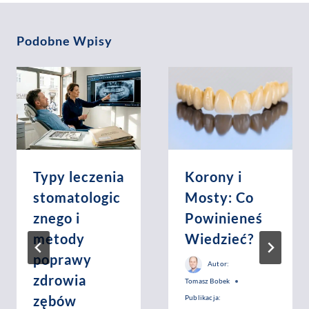
Podobne Wpisy
Typy leczenia
Korony i
stomatologic
Mosty: Co
znego i
Powinieneś
metody
Wiedzieć?
poprawy
Autor:
zdrowia
Tomasz Bobek
zębów
Publikacja: