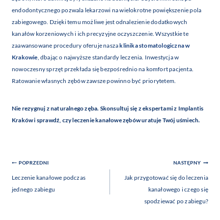
endodontycznego pozwala lekarzowi na wielokrotne powiększenie pola
zabiegowego. Dzięki temu możliwe jest odnalezienie dodatkowych
kanałów korzeniowych i ich precyzyjne oczyszczenie. Wszystkie te
zaawansowane procedury oferuje nasza
klinika stomatologiczna w
Krakowie
, dbając o najwyższe standardy leczenia. Inwestycja w
nowoczesny sprzęt przekłada się bezpośrednio na komfort pacjenta.
Ratowanie własnych zębów zawsze powinno być priorytetem.
Nie rezygnuj z naturalnego zęba. Skonsultuj się z ekspertami z Implantis
Kraków i sprawdź, czy leczenie kanałowe zębów uratuje Twój uśmiech.
Nawigacja
POPRZEDNI
NASTĘPNY
Wpisu
Leczenie kanałowe podczas
Jak przygotować się do leczenia
jednego zabiegu
kanałowego i czego się
spodziewać po zabiegu?