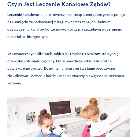
Czym Jest Leczenie Kanałowe Zębów?
Leczenie kanałowe
, znane również jako
terapia endodontyczna
, polega
na usunięciu zainfekowanej miazgi z wnętrza zęba, dokładnym
oczyszczeniu kanałów korzeniowych oraz ich szczelnym wypełnieniu
materiałem biozgodnym.
W nowoczesnych klinikach, takich jak
Implantis Kraków
, stosuje się
mikroskop stomatologiczny
, który umożliwia kilkunastokrotne
powiększenie obrazu. Dzięki temu lekarz jest w stanie precyzyjnie
zlokalizować i oczyścić każdy kanał, co znacząco zwiększa skuteczność
leczenia.