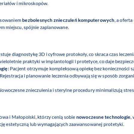
eriałów i mikroskopów.
tosowaniem
bezbolesnych znieczuleń komputerowych
, a ofert
ym miejscu, spójnie zaplanowane.
tuje diagnostykę 3D i cyfrowe protokoły, co skraca czas leczeni
ieloletnie praktyki w implantologii i protetyce, co daje bezp
ogię:
Pacjent otrzymuje kompleksową opiekę bez konieczności s
Rejestracja i planowanie leczenia odbywają się w sposób zorga
owoczesne znieczulenia i sterylne procedury minimalizują stres
wa i Małopolski, którzy cenią sobie
nowoczesne technologie
,
kcję estetyczną lub wymagających zaawansowanej protetyki.