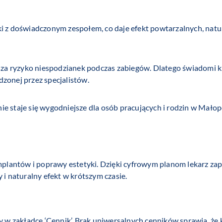
ki z doświadczonym zespołem, co daje efekt powtarzalnych, na
jsza ryzyko niespodzianek podczas zabiegów. Dlatego świadomi kl
zonej przez specjalistów.
e staje się wygodniejsze dla osób pracujących i rodzin w Małopo
implantów i poprawy estetyki. Dzięki cyfrowym planom lekarz z
 i naturalny efekt w krótszym czasie.
ły w zakładce ‘Cennik’. Brak uniwersalnych cenników sprawia, że