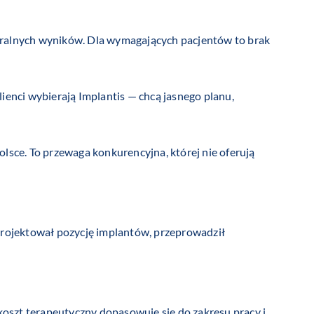
turalnych wyników. Dla wymagających pacjentów to brak
ienci wybierają Implantis — chcą jasnego planu,
lsce. To przewaga konkurencyjna, której nie oferują
aprojektował pozycję implantów, przeprowadził
 koszt terapeutyczny dopasowuje się do zakresu pracy i