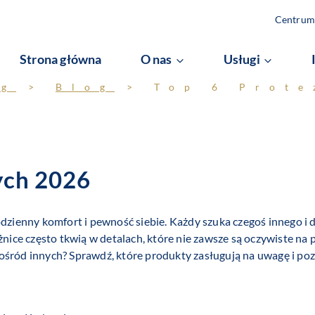
Centrum 
Strona główna
O nas
Usługi
og
>
Blog
>
Top 6 Prote
ych 2026
enny komfort i pewność siebie. Każdy szuka czegoś innego i d
żnice często tkwią w detalach, które nie zawsze są oczywiste na
śród innych? Sprawdź, które produkty zasługują na uwagę i pozn