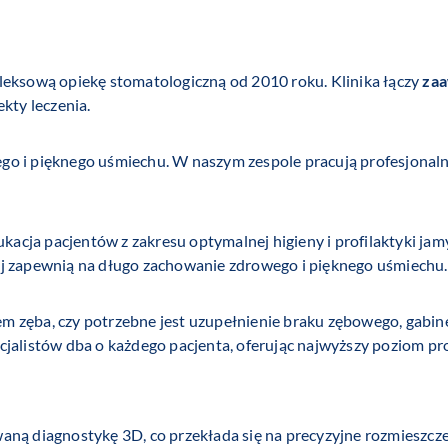
leksową opiekę stomatologiczną od 2010 roku. Klinika łączy
zaa
kty leczenia.
go i pięknego uśmiechu. W naszym zespole pracują profesjonaln
ukacja pacjentów z zakresu optymalnej higieny i profilaktyki ja
ej zapewnią na długo zachowanie zdrowego i pięknego uśmiechu.
ólem zęba, czy potrzebne jest uzupełnienie braku zębowego, gabi
jalistów dba o każdego pacjenta, oferując najwyższy poziom pro
ną diagnostykę 3D, co przekłada się na precyzyjne rozmieszcze