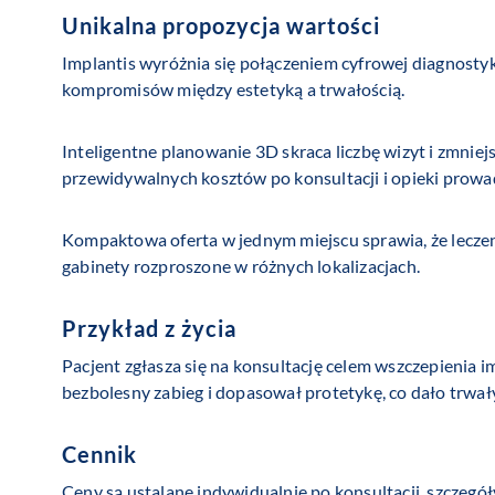
Unikalna propozycja wartości
Implantis wyróżnia się połączeniem cyfrowej diagnosty
kompromisów między estetyką a trwałością.
Inteligentne planowanie 3D skraca liczbę wizyt i zmnie
przewidywalnych kosztów po konsultacji i opieki prowad
Kompaktowa oferta w jednym miejscu sprawia, że leczeni
gabinety rozproszone w różnych lokalizacjach.
Przykład z życia
Pacjent zgłasza się na konsultację celem wszczepienia 
bezbolesny zabieg i dopasował protetykę, co dało trwały
Cennik
Ceny są ustalane indywidualnie po konsultacji, szczegó