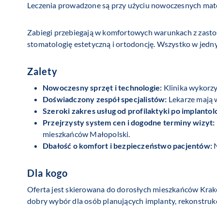
Leczenia prowadzone są przy użyciu nowoczesnych mat
Zabiegi przebiegają w komfortowych warunkach z zas
stomatologię estetyczną i ortodoncję. Wszystko w jedn
Zalety
Nowoczesny sprzęt i technologie:
Klinika wykorzys
Doświadczony zespół specjalistów:
Lekarze mają w
Szeroki zakres usług od profilaktyki po implantol
Przejrzysty system cen i dogodne terminy wizyt:
mieszkańców Małopolski.
Dbałość o komfort i bezpieczeństwo pacjentów:
N
Dla kogo
Oferta jest skierowana do dorosłych mieszkańców Krako
dobry wybór dla osób planujących implanty, rekonstru