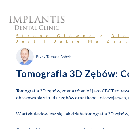
Przejdź
do
treści
Strona Główna
>
Bl
Jest I Jakie Ma Zas
Przez
Tomasz Bobek
Tomografia 3D Zębów: Co
Tomografia 3D zębów, znana również jako CBCT, to rewol
obrazowania struktur zębów oraz tkanek otaczających,
W artykule dowiesz się, jak działa tomografia 3D zębów,