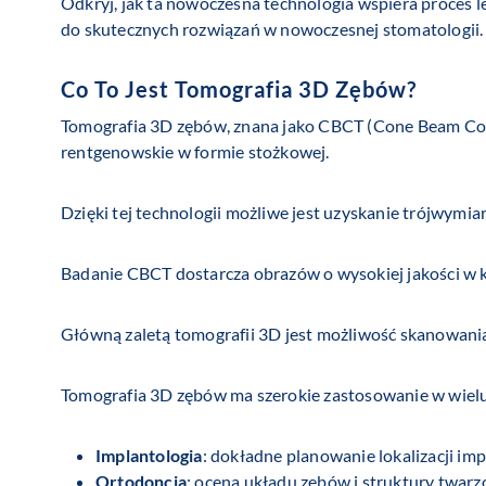
Odkryj, jak ta nowoczesna technologia wspiera proces le
do skutecznych rozwiązań w nowoczesnej stomatologii.
Co To Jest Tomografia 3D Zębów?
Tomografia 3D zębów, znana jako CBCT (Cone Beam Co
rentgenowskie w formie stożkowej.
Dzięki tej technologii możliwe jest uzyskanie trójwymi
Badanie CBCT dostarcza obrazów o wysokiej jakości w k
Główną zaletą tomografii 3D jest możliwość skanowania
Tomografia 3D zębów ma szerokie zastosowanie w wiel
Implantologia
: dokładne planowanie lokalizacji i
Ortodoncja
: ocena układu zębów i struktury twarz