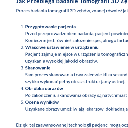
Jak Przebiega Badanie Tomografii 3D Z
Proces badania tomografii 3D zębów, znanej również ja
Przygotowanie pacjenta
Przed przeprowadzeniem badania, pacjent powinien 
Konieczne jest również założenie specjalnego fart
Właściwe ustawienie w urządzeniu
Pacjent zajmuje miejsce w urządzeniu tomograficzn
uzyskania wysokiej jakości obrazów.
Skanowanie
Sam proces skanowania trwa zaledwie kilka sekund
szybko wykonać pełny obraz struktur jamy ustnej.
Obróbka obrazów
Po zakończeniu skanowania obrazy są natychmiast p
Ocena wyników
Uzyskane obrazy umożliwiają lekarzowi dokładną ana
Dzięki tej zaawansowanej technologii pacjenci mogą oc