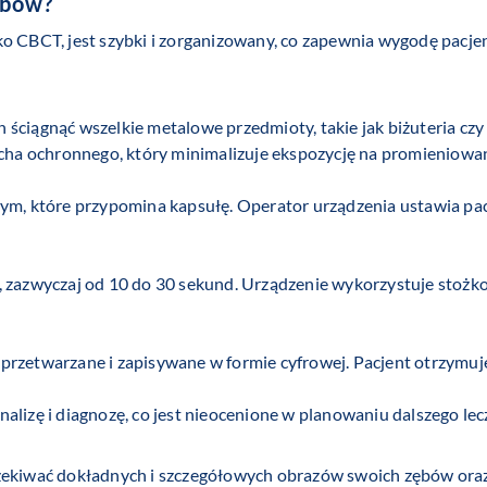
ębów?
ko CBCT, jest szybki i zorganizowany, co zapewnia wygodę pacje
ściągnąć wszelkie metalowe przedmioty, takie jak biżuteria cz
ucha ochronnego, który minimalizuje ekspozycję na promieniowan
ym, które przypomina kapsułę. Operator urządzenia ustawia pacj
, zazwyczaj od 10 do 30 sekund. Urządzenie wykorzystuje stoż
rzetwarzane i zapisywane w formie cyfrowej. Pacjent otrzymuje 
lizę i diagnozę, co jest nieocenione w planowaniu dalszego lec
zekiwać dokładnych i szczegółowych obrazów swoich zębów oraz 