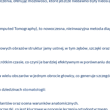
czenia, oferując możliwości, które jeszcze niedawno były nieosią
mputed Tomography), to nowoczesna, nieinwazyjna metoda diag
arowych obrazów struktur jamy ustnej, w tym zębów, szczęki oraz
rótkim czasie, co czyni je bardziej efektywnym w porównaniu d
 wielu obszarów w jednym obrocie głowicy, co generuje szczegół
u dziedzinach
stomatologii
:
mplantów oraz ocena warunków anatomicznych.
oczaszki, co jest kluczowe w procesie leczenia ortodontycznego.