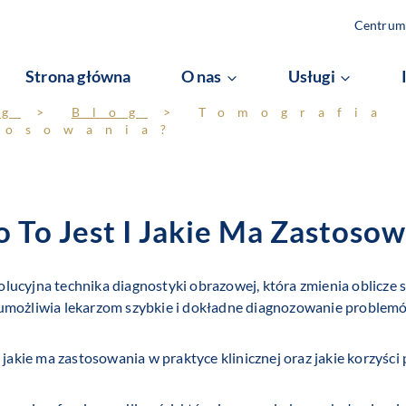
Centrum 
Strona główna
O nas
Usługi
og
>
Blog
>
Tomografia
tosowania?
 To Jest I Jakie Ma Zastosow
ucyjna technika diagnostyki obrazowej, która zmienia oblicze s
 umożliwia lekarzom szybkie i dokładne diagnozowanie problem
 jakie ma zastosowania w praktyce klinicznej oraz jakie korzyści