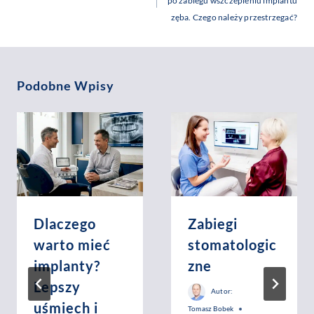
po zabiegu wszczepieniu implantu
zęba. Czego należy przestrzegać?
Podobne Wpisy
Dlaczego
Zabiegi
warto mieć
stomatologic
implanty?
zne
Lepszy
Autor:
uśmiech i
Tomasz Bobek