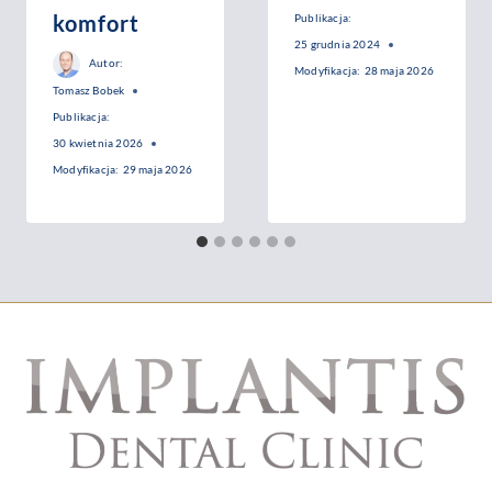
komfort
Publikacja:
25 grudnia 2024
Autor:
Modyfikacja:
28 maja 2026
Tomasz Bobek
Publikacja:
30 kwietnia 2026
Modyfikacja:
29 maja 2026