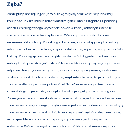
Zęba?
Zabieg implantacji ingeruje w tkankę miękką oraz kość. W pierwszej
kolejności lekarz musi naciąć tkanki miękkie, aby następnie za pomocą
wiertła chirurgicznego wywiercić otwór w kości, w który następnie
zostanie założony sztuczny korzeń. Wszczepienie implantu trwa
minimum pół godziny. Po zabiegu tkanki miękkie zostają zszyte i należy
odczekać odpowiedni okres, aby rana dobrze się wygoiła, a implant zrósł z
kością. Proces gojenia trwa zwykle około dwóch tygodni – w tym czasie
należy ściśle przestrzegać zaleceń lekarza, które dotyczą między innymi
odpowiedniej higieny jamy ustnej oraz rodzaju spożywanego jedzenia.
Jeśli natomiast chodzi o zrastanie się implantu z kością, to proces ten jest
znacznie dłuższy – może potrwać od 3 do 6 miesięcy – po tym czasie
stomatolog ma pewność, że implant został przyjęty przez nas organizm.
Zabieg wszczepiania implantów przeprowadzany jest przy zastosowaniu
znieczulenia miejscowego, dzięki czemu jest on bezbolesny, natomiast gdy
znieczulenie przestanie działać, to może pojawić się ból całej jamy ustnej
oraz opuchlizna, a nawet stan podgorączkowy – jest to zupełnie
naturalne. Wówczas wystarczy zastosować leki zaordynowane przez