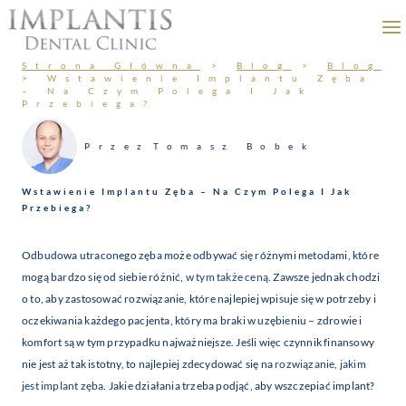
Przejdź
do
treści
Strona Główna
>
Blog
>
Blog
>
Wstawienie Implantu Zęba
– Na Czym Polega I Jak
Przebiega?
Przez
Tomasz Bobek
Wstawienie Implantu Zęba – Na Czym Polega I Jak
Przebiega?
Odbudowa utraconego zęba może odbywać się różnymi metodami, które
mogą bardzo się od siebie różnić,
w tym także ceną
. Zawsze jednak chodzi
o to, aby zastosować rozwiązanie, które najlepiej wpisuje się w potrzeby i
oczekiwania każdego pacjenta, który ma braki w uzębieniu – zdrowie i
komfort są w tym przypadku najważniejsze. Jeśli więc czynnik finansowy
nie jest aż tak istotny, to najlepiej zdecydować się na
rozwiązanie, jakim
jest implant zęba
. Jakie działania trzeba podjąć, aby wszczepiać implant?