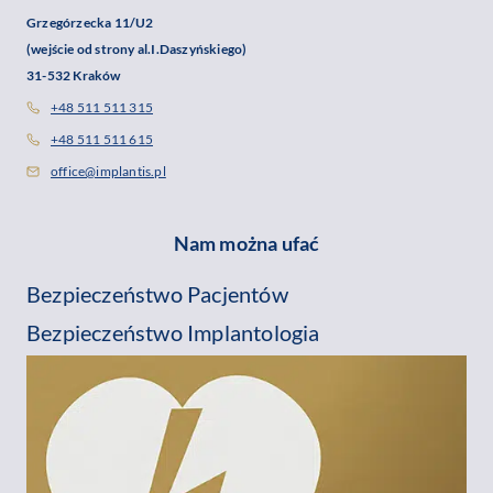
Grzegórzecka 11/U2
(wejście od strony al.I.Daszyńskiego)
31-532 Kraków
+48 511 511 315
+48 511 511 615
office@implantis.pl
Nam można ufać
Bezpieczeństwo Pacjentów
Bezpieczeństwo Implantologia