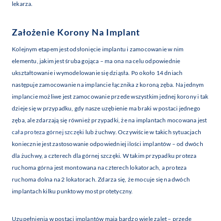
lekarza.
Założenie Korony Na Implant
Kolejnym etapem jest odsłonięcie implantu i zamocowanie w nim
elementu, jakim jest śruba gojąca – ma ona na celu odpowiednie
ukształtowanie i wymodelowanie się dziąsła. Po około 14 dniach
następuje zamocowanie na implancie łącznika z koroną zęba. Na jednym
implancie możliwe jest zamocowanie przede wszystkim jednej korony i tak
dzieje się w przypadku, gdy nasze uzębienie ma braki w postaci jednego
zęba, ale zdarzają się również przypadki, że na implantach mocowana jest
cała proteza górnej szczęki
lub żuchwy. Oczywiście w takich sytuacjach
koniecznie jest zastosowanie odpowiedniej ilości implantów – od dwóch
dla żuchwy, a czterech dla górnej szczęki. W takim przypadku proteza
ruchoma górna jest montowana na czterech lokatorach, a proteza
ruchoma dolna na 2 lokatorach. Zdarza się, że mocuje się na dwóch
implantach kilku punktowy most protetyczny.
Uzupełnienia w postaci implantów mają bardzo wiele zalet – przede