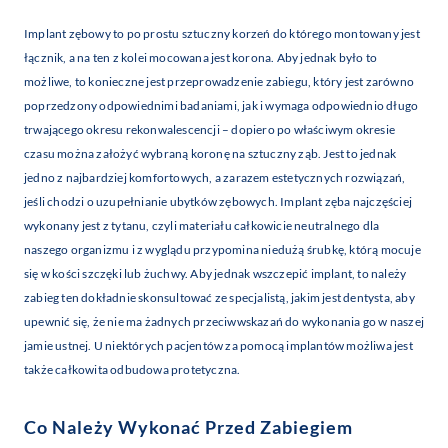
Implant zębowy to po prostu sztuczny korzeń do którego montowany jest
łącznik, a na ten z kolei mocowana jest korona. Aby jednak było to
możliwe, to konieczne jest przeprowadzenie zabiegu, który jest zarówno
poprzedzony odpowiednimi badaniami, jak i wymaga odpowiednio długo
trwającego okresu rekonwalescencji – dopiero po właściwym okresie
czasu można założyć wybraną koronę na sztuczny ząb. Jest to jednak
jedno z najbardziej komfortowych, a zarazem estetycznych rozwiązań,
jeśli chodzi o uzupełnianie ubytków zębowych. Implant zęba najczęściej
wykonany jest z tytanu, czyli materiału całkowicie neutralnego dla
naszego organizmu i z wyglądu przypomina niedużą śrubkę, którą mocuje
się w kości szczęki lub żuchwy. Aby jednak wszczepić implant, to należy
zabieg ten dokładnie skonsultować ze specjalistą, jakim jest dentysta, aby
upewnić się, że nie ma żadnych przeciwwskazań do wykonania go w naszej
jamie ustnej. U niektórych pacjentów za pomocą implantów możliwa jest
także całkowita odbudowa protetyczna.
Co Należy Wykonać Przed Zabiegiem