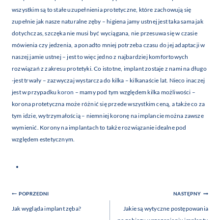
wszystkim są to stałe uzupełnienia protetyczne, które zachowują się
zupełnie jak nasze naturalne zęby – higiena jamy ustnej jest taka sama jak
dotychczas, szczęka nie musi być wyciągana, nie przesuwa się w czasie
mówienia czy jedzenia, a ponadto mniej potrzeba czasu do jej adaptacji w
naszej jamie ustnej – jest to więc jedno z najbardziej komfortowych
rozwiązań z zakresu protetyki. Co istotne, implant zostaje z nami na długo
-jest trwały – zazwyczaj wystarcza do kilka – kilkanaście lat. Nieco inaczej
jest w przypadku
koron
– mamy pod tym względem kilka możliwości –
korona protetyczna może różnić się przede wszystkim ceną, a także co za
tym idzie, wytrzymałością – niemniej koronę na implancie można zawsze
wymienić. Korony na implantach to także rozwiązanie idealne pod
względem estetycznym.
Nawigacja
POPRZEDNI
NASTĘPNY
Wpisu
Jak wygląda implant zęba?
Jakie są wytyczne postępowania