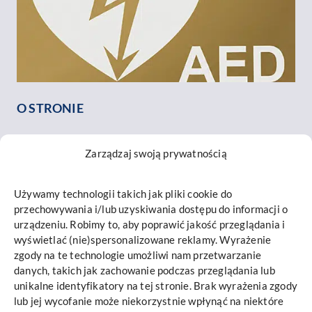
O STRONIE
O nas
Zarządzaj swoją prywatnością
Nasz zespół
Opinie o nas
Używamy technologii takich jak pliki cookie do
Kontakt
przechowywania i/lub uzyskiwania dostępu do informacji o
INFORMACJE
urządzeniu. Robimy to, aby poprawić jakość przeglądania i
wyświetlać (nie)spersonalizowane reklamy. Wyrażenie
Mapa strony
zgody na te technologie umożliwi nam przetwarzanie
danych, takich jak zachowanie podczas przeglądania lub
Polityka prywatności i cookies
unikalne identyfikatory na tej stronie. Brak wyrażenia zgody
Promieniowanie RTG
lub jej wycofanie może niekorzystnie wpłynąć na niektóre