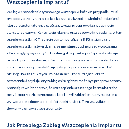
Wszczepienia Implantu?
Zabieg wprowadzenia tytanowego wszczepu
w każdym przypadku musi
być poprzedzony konsultacją lekarską, a także odpowiednimi badaniami,
które zleca stomatolog, a część zazwyczaj przeprowadza w gabinecie
stomatologicznym. Konsultacja lekarska oraz odpowiednie badania, w tym
przede wszystkim CT i zdjęcie pantomograficzne RTG, mają na celu
przede wszystkim stwierdzenie, że nie istnieją żadne przeciwwskazania,
które mogłyby wykluczyć taki zabieg jak implantacja. Co prawda istnieje
niewiele przeciwwskazań, które uniemożliwiają wstawienie implantu, ale
koniecznie należy to ustalić, np. jednym z przeciwwskazań może być
nieuregulowana cukrzyca. Po badaniach i konsultacjach lekarz
ostatecznie decyduje, czy zabieg chirurgiczny może być przeprowadzony.
Może się również zdarzyć, że wszczepienie sztucznego korzenia trzeba
będzie poprzedzić augmentacją kości, czyli zabiegiem, który ma na celu
wytworzenie odpowiedniej ilości tkanki kostnej. Tego wszystkiego
dowiemy się na wizytach u dentysty.
Jak Przebiega Zabieg Wszczepienia Implantu