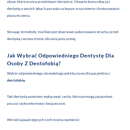
obaw, które można przedstawić dentyście. Otwarta komunikacja z
dentystą o swoich lękach pozwala na lepsze zrozumienie i dostosowanie
planu leczenia.
Stosując te metody, możliwe jest stopniowe pokonywanie strachu przed
dentystą i wzmocnienie zdrowia jamy ustnej.
Jak Wybrać Odpowiedniego Dentystę Dla
Osoby Z
Dentofobią
?
Wybór odpowiedniego stomatologa jest kluczowy dla pacjentów z
dentofobią
.
Taki dentysta powinien wykazywać cechy, które pomogą pacjentowi
poczuć się komfortowo i bezpiecznie.
Wśród najważniejszych cech można wymienić: