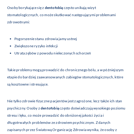
Osoby borykające się z
dentofobią
często unikają wizyt
stomatologicznych, co może skutkować następującymi problemami
zdrowotnymi:
Pogorszenie stanu zdrowia jamy ustnej
Zwiększone ryzyko infekcji
Utrata zębów z powodu nieleczonych schorzeń
Takie problemy mogą prowadzić do chronicznego bólu, a w późniejszym
etapie do bardziej zaawansowanych zabiegów stomatologicznych, które
są kosztowne i stresujące.
Nie tylko zdrowie fizyczne pacjentów jest zagrożone, lecz także ich stan
psychiczny. Osoby z
dentofobią
często doświadczają wysokiego poziomu
stresu i lęku, co może prowadzić do obniżonej jakości życia i
długotrwałych problemów ze zdrowiem psychicznym. Z danych
zapisanych przez Światową Organizację Zdrowia wynika, że osoby z