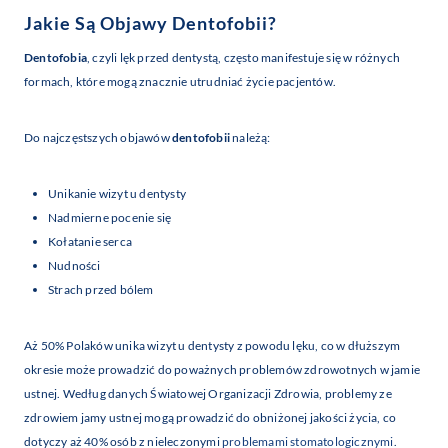
Jakie Są Objawy
Dentofobii
?
Dentofobia
, czyli lęk przed dentystą, często manifestuje się w różnych
formach, które mogą znacznie utrudniać życie pacjentów.
Do najczęstszych objawów
dentofobii
należą:
Unikanie wizyt u dentysty
Nadmierne pocenie się
Kołatanie serca
Nudności
Strach przed bólem
Aż 50% Polaków unika wizyt u dentysty z powodu lęku, co w dłuższym
okresie może prowadzić do poważnych problemów zdrowotnych w jamie
ustnej. Według danych Światowej Organizacji Zdrowia, problemy ze
zdrowiem jamy ustnej mogą prowadzić do obniżonej jakości życia, co
dotyczy aż 40% osób z nieleczonymi
problemami stomatologicznymi
.