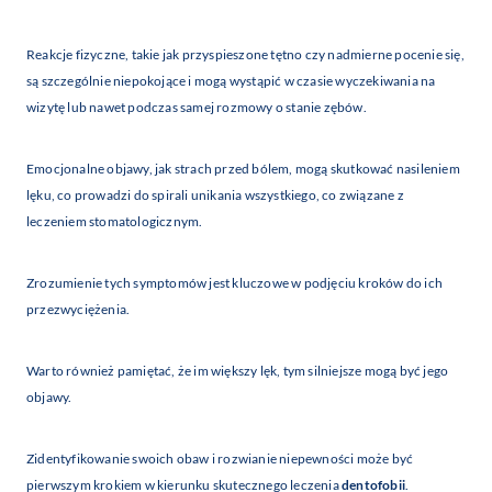
Reakcje fizyczne, takie jak przyspieszone tętno czy nadmierne pocenie się,
są szczególnie niepokojące i mogą wystąpić w czasie wyczekiwania na
wizytę lub nawet podczas samej rozmowy o stanie zębów.
Emocjonalne objawy, jak strach przed bólem, mogą skutkować nasileniem
lęku, co prowadzi do spirali unikania wszystkiego, co związane z
leczeniem stomatologicznym.
Zrozumienie tych symptomów jest kluczowe w podjęciu kroków do ich
przezwyciężenia.
Warto również pamiętać, że im większy lęk, tym silniejsze mogą być jego
objawy.
Zidentyfikowanie swoich obaw i rozwianie niepewności może być
pierwszym krokiem w kierunku skutecznego leczenia
dentofobii
.