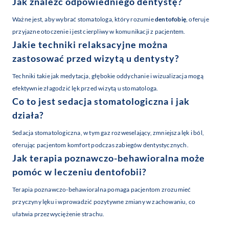
Jak znaleźć odpowiedniego dentystę?
Ważne jest, aby wybrać stomatologa, który rozumie
dentofobię
, oferuje
przyjazne otoczenie i jest cierpliwy w komunikacji z pacjentem.
Jakie techniki relaksacyjne można
zastosować przed wizytą u dentysty?
Techniki takie jak medytacja, głębokie oddychanie i wizualizacja mogą
efektywnie złagodzić lęk przed wizytą u stomatologa.
Co to jest sedacja stomatologiczna i jak
działa?
Sedacja stomatologiczna, w tym gaz rozweselający, zmniejsza lęk i ból,
oferując pacjentom komfort podczas zabiegów dentystycznych.
Jak terapia poznawczo-behawioralna może
pomóc w leczeniu
dentofobii
?
Terapia poznawczo-behawioralna pomaga pacjentom zrozumieć
przyczyny lęku i wprowadzić pozytywne zmiany w zachowaniu, co
ułatwia przezwyciężenie strachu.