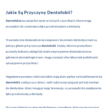
Jakie Są Przyczyny
Dentofobii
?
Dentofobia
ma swoje korzenie w różnych czynnikach, które mogą
prowadzić do rozwinięcia lęku przed wizytami u dentysty.
Traumatyczne doświadczenia związane z leczeniem dentystycznym są
jedną z głównych przyczyn
dentofobii
. Osoby, które w przeszłości
przeżyły bolesne zabiegi lub miały nieprzyjemne doświadczenia w
gabinecie stomatologicznym, mogą rozwijać silny lęk przed podobnymi
sytuacjami w przyszłości.
Negatywne postawy rodziców także mają duży wpływ na kształtowanie się
dentofobii
, zwłaszcza u dzieci. Jeśli rodzice wyrażają strach lub niechęć
do dentystów, dzieci mogą przejąć te emocje, co prowadzi do zwiększenia
lęku przed wizytą u dentysty.
Duża wrażliwość na stres jest kolejnym czynnikiem, który może sprzyjać