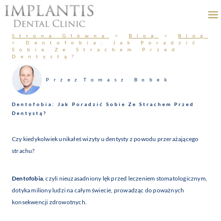
Przejdź
do
treści
Strona Główna
>
Blog
>
Blog
>
Dentofobia: Jak Poradzić
Sobie Ze Strachem Przed
Dentystą?
Przez
Tomasz Bobek
Dentofobia: Jak Poradzić Sobie Ze Strachem Przed
Dentystą?
Czy kiedykolwiek unikałeś wizyty u dentysty z powodu przerażającego
strachu?
Dentofobia
, czyli nieuzasadniony lęk przed leczeniem stomatologicznym,
dotyka miliony ludzi na całym świecie, prowadząc do poważnych
konsekwencji zdrowotnych.