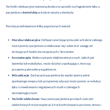
Techniki relaksacyjne stanowią skuteczny sposób na złagodzenie lęku u
pacjentów z
dentofobią
w trakcie wizyty u dentysty.
Poniżej przedstawiono kilka popularnych metod:
Muzyka relaksacyjna
: Odtwarzanie kojącej muzyki w trakcie zabiegu
może pomóc pacjentom zrelaksować się i odwrócić uwagę od
stresujących bodźców związanych z leczeniem.
Aromaterapia
: Wykorzystanie olejków eterycznych, takich jak
lawenda lub eukaliptus, może działać uspokajająco, tworząc
przyjemną atmosferę w gabinecie.
Wizualizacje
: Zachęcanie pacjentów do wyobrażenia sobie
spokojnego miejsca lub przyjemnej sytuacji może pomóc w redukcji
lęku i zniwelowaniu negatywnych myśli o zabiegach
stomatologicznych.
Techniki oddechowe
: Nauczenie pacjentów prostych ćwiczeń
oddechowych może wspierać ich w kontrolowaniu poziomu stresu i