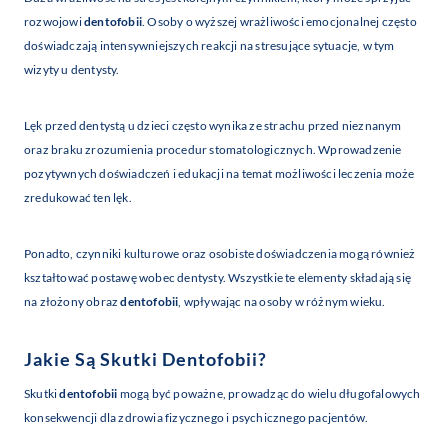
rozwojowi
dentofobii
. Osoby o wyższej wrażliwości emocjonalnej często
doświadczają intensywniejszych reakcji na stresujące sytuacje, w tym
wizyty u dentysty.
Lęk przed dentystą u dzieci często wynika ze strachu przed nieznanym
oraz braku zrozumienia procedur stomatologicznych. Wprowadzenie
pozytywnych doświadczeń i edukacji na temat możliwości leczenia może
zredukować ten lęk.
Ponadto, czynniki kulturowe oraz osobiste doświadczenia mogą również
kształtować postawę wobec dentysty. Wszystkie te elementy składają się
na złożony obraz
dentofobii
, wpływając na osoby w różnym wieku.
Jakie Są Skutki
Dentofobii
?
Skutki
dentofobii
mogą być poważne, prowadząc do wielu długofalowych
konsekwencji dla zdrowia fizycznego i psychicznego pacjentów.