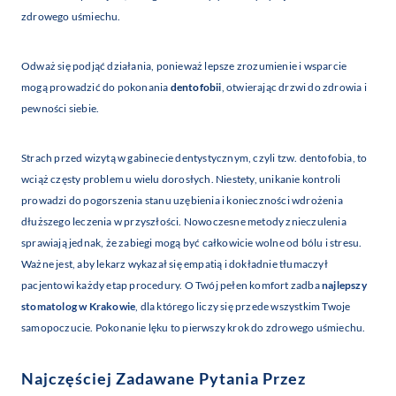
zdrowego uśmiechu.
Odważ się podjąć działania, ponieważ lepsze zrozumienie i wsparcie
mogą prowadzić do pokonania
dentofobii
, otwierając drzwi do zdrowia i
pewności siebie.
Strach przed wizytą w gabinecie dentystycznym, czyli tzw. dentofobia, to
wciąż częsty problem u wielu dorosłych. Niestety, unikanie kontroli
prowadzi do pogorszenia stanu uzębienia i konieczności wdrożenia
dłuższego leczenia w przyszłości. Nowoczesne metody znieczulenia
sprawiają jednak, że zabiegi mogą być całkowicie wolne od bólu i stresu.
Ważne jest, aby lekarz wykazał się empatią i dokładnie tłumaczył
pacjentowi każdy etap procedury. O Twój pełen komfort zadba
najlepszy
stomatolog w Krakowie
, dla którego liczy się przede wszystkim Twoje
samopoczucie. Pokonanie lęku to pierwszy krok do zdrowego uśmiechu.
Najczęściej Zadawane Pytania Przez