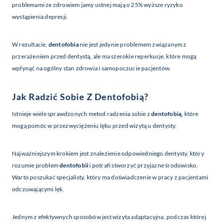
problemami ze zdrowiem jamy ustnej mają o 25% wyższe ryzyko
wystąpienia depresji.
W rezultacie,
dentofobia
nie jest jedynie problemem związanym z
przerażeniem przed dentystą, ale ma szerokie reperkusje, które mogą
wpłynąć na ogólny stan zdrowia i samopoczucie pacjentów.
Jak Radzić Sobie Z
Dentofobią
?
Istnieje wiele sprawdzonych metod radzenia sobie z
dentofobią
, które
mogą pomóc w przezwyciężeniu lęku przed wizytą u dentysty.
Najważniejszym krokiem jest znalezienie odpowiedniego dentysty, który
rozumie problem
dentofobii
i potrafi stworzyć przyjazne środowisko.
Warto poszukać specjalisty, który ma doświadczenie w pracy z pacjentami
odczuwającymi lęk.
Jednym z efektywnych sposobów jest wizyta adaptacyjna, podczas której