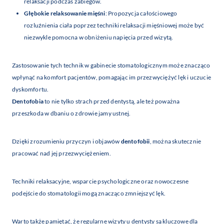
relaksacji podczas zabiegów.
Głębokie relaksowanie mięśni
: Propozycja całościowego
rozluźnienia ciała poprzez techniki relaksacji mięśniowej może być
niezwykle pomocna w obniżeniu napięcia przed wizytą.
Zastosowanie tych technik w gabinecie stomatologicznym może znacząco
wpłynąć na komfort pacjentów, pomagając im przezwyciężyć lęk i uczucie
dyskomfortu.
Dentofobia
to nie tylko strach przed dentystą, ale też poważna
przeszkoda w dbaniu o zdrowie jamy ustnej.
Dzięki zrozumieniu przyczyn i objawów
dentofobii
, można skutecznie
pracować nad jej przezwyciężeniem.
Techniki relaksacyjne, wsparcie psychologiczne oraz nowoczesne
podejście do stomatologii mogą znacząco zmniejszyć lęk.
Warto także pamiętać, że regularne wizyty u dentysty są kluczowe dla