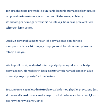
Ten strach często prowadzi do unikania leczenia stomatologicznego, co
ma poważne konsekwencje zdrowotne. Nieleczone problemy
stomatologiczne mogą prowadzić do infekcji, bólu oraz przewlekłych
schorzeń jamy ustnej.
Osoby z
dentofobią
mogą również doświadczać obniżonego
samopoczucia psychicznego, co wpływa na ich codzienne życie oraz
relacje z innymi.
Warto podkreślić, że
dentofobia
nie jest jedynie wynikiem osobistych
doświadczeń, ale może wynikać z negatywnych narracji otoczenia lub
traumatycznych przeżyć z dzieciństwa.
Zrozumienie, czym jest
dentofobia
oraz jakie mogą być jej przyczyny, jest
kluczowe dla znalezienia skutecznych metod radzenia sobie z tym lękiem i
poprawy zdrowia jamy ustnej.