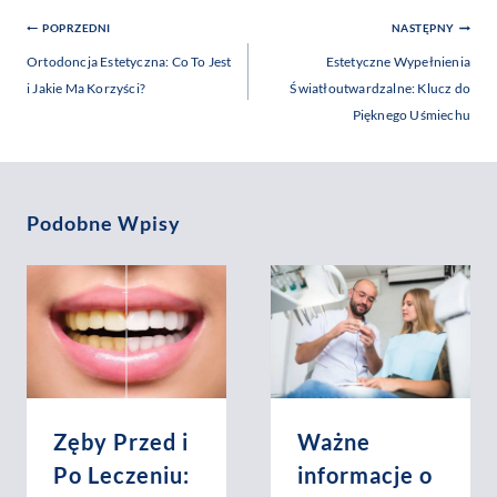
Nawigacja
POPRZEDNI
NASTĘPNY
Wpisu
Ortodoncja Estetyczna: Co To Jest
Estetyczne Wypełnienia
i Jakie Ma Korzyści?
Światłoutwardzalne: Klucz do
Pięknego Uśmiechu
Podobne Wpisy
Zęby Przed i
Ważne
Po Leczeniu:
informacje o