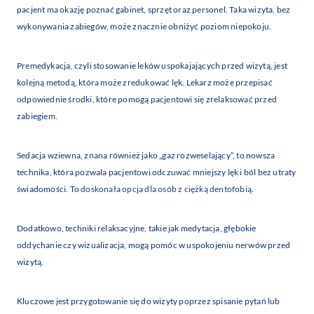
pacjent ma okazję poznać gabinet, sprzęt oraz personel. Taka wizyta, bez
wykonywania zabiegów, może znacznie obniżyć poziom niepokoju.
Premedykacja, czyli stosowanie leków uspokajających przed wizytą, jest
kolejną metodą, która może zredukować lęk. Lekarz może przepisać
odpowiednie środki, które pomogą pacjentowi się zrelaksować przed
zabiegiem.
Sedacja wziewna, znana również jako „gaz rozweselający”, to nowsza
technika, która pozwala pacjentowi odczuwać mniejszy lęk i ból bez utraty
świadomości. To
doskonała opcja dla osób z ciężką dentofobią
.
Dodatkowo, techniki relaksacyjne, takie jak medytacja, głębokie
oddychanie czy wizualizacja, mogą pomóc w uspokojeniu nerwów przed
wizytą.
Kluczowe jest przygotowanie się do wizyty poprzez spisanie pytań lub