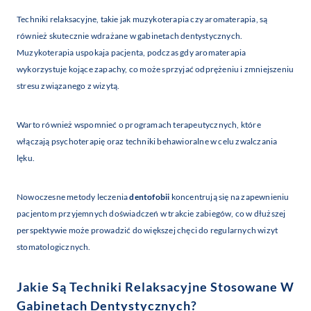
Techniki relaksacyjne, takie jak muzykoterapia czy aromaterapia, są
również skutecznie wdrażane w gabinetach dentystycznych.
Muzykoterapia uspokaja pacjenta, podczas gdy aromaterapia
wykorzystuje kojące zapachy, co może sprzyjać odprężeniu i zmniejszeniu
stresu związanego z wizytą.
Warto również wspomnieć o programach terapeutycznych, które
włączają psychoterapię oraz techniki behawioralne w celu zwalczania
lęku.
Nowoczesne metody leczenia
dentofobii
koncentrują się na zapewnieniu
pacjentom przyjemnych doświadczeń w trakcie zabiegów, co w dłuższej
perspektywie może prowadzić do większej chęci do regularnych wizyt
stomatologicznych.
Jakie Są Techniki Relaksacyjne Stosowane W
Gabinetach Dentystycznych?