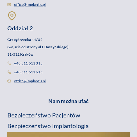
office@implantis.pl
Oddział 2
Grzegórzecka 11/U2
(wejście od strony al.I.Daszyńskiego)
31-532 Kraków
+48 511 511 315
+48 511 511 615
office@implantis.pl
Nam można ufać
Bezpieczeństwo Pacjentów
Bezpieczeństwo Implantologia