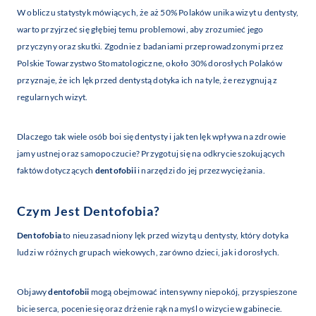
W obliczu statystyk mówiących, że aż 50% Polaków unika wizyt u dentysty,
warto przyjrzeć się głębiej temu problemowi, aby zrozumieć jego
przyczyny oraz skutki. Zgodnie z badaniami przeprowadzonymi przez
Polskie Towarzystwo Stomatologiczne, około 30% dorosłych Polaków
przyznaje, że ich lęk przed dentystą dotyka ich na tyle, że rezygnują z
regularnych wizyt.
Dlaczego tak wiele osób boi się dentysty i jak ten lęk wpływa na zdrowie
jamy ustnej oraz samopoczucie? Przygotuj się na odkrycie szokujących
faktów dotyczących
dentofobii
i narzędzi do jej przezwyciężania.
Czym Jest
Dentofobia
?
Dentofobia
to nieuzasadniony lęk przed wizytą u dentysty, który dotyka
ludzi w różnych grupach wiekowych, zarówno dzieci, jak i dorosłych.
Objawy
dentofobii
mogą obejmować intensywny niepokój, przyspieszone
bicie serca, pocenie się oraz drżenie rąk na myśl o wizycie w gabinecie.