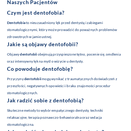
Naszych Pacjentów
Czym jest
dentofobia
?
Dentofobia
to nieuzasadniony lęk przed dentystą i zabiegami
stomatologicznymi, który może prowadzić do poważnych problemów
zdrowotnych w jamie ustnej.
Jakie są objawy
dentofobii
?
Objawy
dentofobii
obejmują przyspieszone tętno, pocenie się, omdlenia
oraz intensywny lęk na myśl o wizycie u dentysty.
Co powoduje
dentofobię
?
Przyczyny
dentofobii
mogą wynikać z traumatycznych doświadczeń z
przeszłości, negatywnych opowieści i braku znajomości procedur
stomatologicznych.
Jak radzić sobie z
dentofobią
?
Skuteczne metody to wybór empatycznego dentysty, techniki
relaksacyjne, terapia poznawczo-behawioralna oraz sedacja
stomatologiczna.