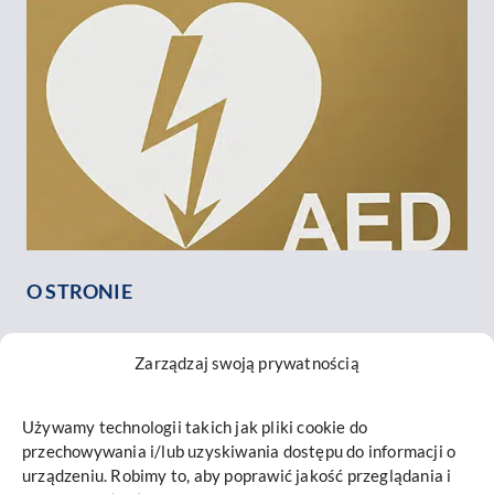
O STRONIE
O nas
Zarządzaj swoją prywatnością
Nasz zespół
Opinie o nas
Używamy technologii takich jak pliki cookie do
Kontakt
przechowywania i/lub uzyskiwania dostępu do informacji o
INFORMACJE
urządzeniu. Robimy to, aby poprawić jakość przeglądania i