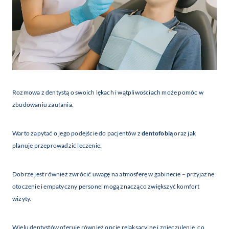
Rozmowa z dentystą o swoich lękach i wątpliwościach może pomóc w
zbudowaniu zaufania.
Warto zapytać o jego podejście do pacjentów z
dentofobią
oraz jak
planuje przeprowadzić leczenie.
Dobrze jest również zwrócić uwagę na atmosferę w gabinecie – przyjazne
otoczenie i empatyczny personel mogą znacząco zwiększyć komfort
wizyty.
Wielu dentystów oferuje również opcje relaksacyjne i
znieczulenie
, co