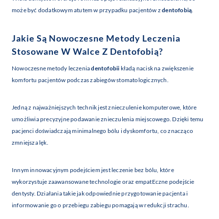
może być dodatkowym atutem w przypadku pacjentów z
dentofobią
.
Jakie Są Nowoczesne Metody Leczenia
Stosowane W Walce Z
Dentofobią
?
Nowoczesne metody leczenia
dentofobii
kładą nacisk na zwiększenie
komfortu pacjentów podczas zabiegów stomatologicznych.
Jedną z najważniejszych technik jest znieczulenie komputerowe, które
umożliwia precyzyjne podawanie znieczulenia miejscowego. Dzięki temu
pacjenci doświadczają minimalnego bólu i dyskomfortu, co znacząco
zmniejsza lęk.
Innym innowacyjnym podejściem jest leczenie bez bólu, które
wykorzystuje zaawansowane technologie oraz empatEczne podejście
dentysty. Działania takie jak odpowiednie przygotowanie pacjenta i
informowanie go o przebiegu zabiegu pomagają w redukcji strachu.