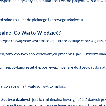
 wypełnienia zyskały na popularności wśród pacjentów, stanow
rdzalne
to klucz do pięknego i zdrowego uśmiechu!
zalne
: Co Warto Wiedzieć?
cyjne rozwiązanie w stomatologii, które zyskuje coraz większą 
ch, zarówno tych spowodowanych próchnicą, jak i uszkodzenia
ą niespotykaną estetykę, ponieważ można je
dostosować do nat
, co zapewnia trwałość i wytrzymałość.
atłoutwardzalnych
jest ich minimalna inwazyjność. Z danych 
% przypadków wymaga usunięcia jedynie uszkodzonych tkanek, co