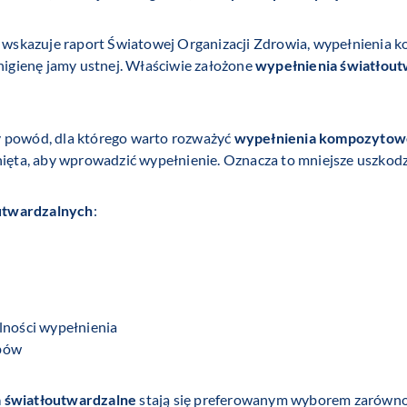
ak wskazuje raport Światowej Organizacji Zdrowia, wypełnienia 
 higienę jamy ustnej. Właściwie założone
wypełnienia światłou
y powód, dla którego warto rozważyć
wypełnienia kompozytow
nięta, aby wprowadzić wypełnienie. Oznacza to mniejsze uszkodz
utwardzalnych
:
lności wypełnienia
ębów
 światłoutwardzalne
stają się preferowanym wyborem zarówno d