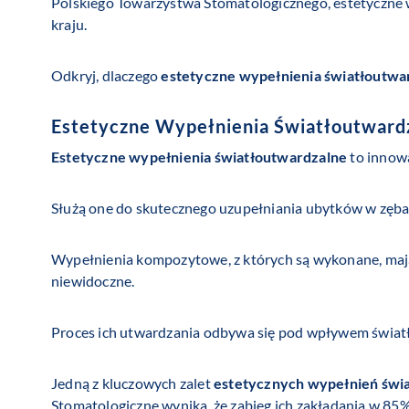
Polskiego Towarzystwa Stomatologicznego, estetyczne
kraju.
Odkryj, dlaczego
estetyczne wypełnienia światłoutwa
Estetyczne Wypełnienia Światłoutward
Estetyczne wypełnienia światłoutwardzalne
to innowa
Służą one do skutecznego uzupełniania ubytków w zęba
Wypełnienia kompozytowe, z których są wykonane, maj
niewidoczne.
Proces ich utwardzania odbywa się pod wpływem światła
Jedną z kluczowych zalet
estetycznych wypełnień świ
Stomatologiczne wynika, że zabieg ich zakładania w 85