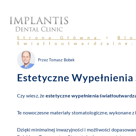
Przejdź
do
treści
Strona Główna
>
Bl
Światłoutwardzalne
Przez
Tomasz Bobek
Estetyczne Wypełnienia
Czy wiesz, że
estetyczne wypełnienia światłoutwardz
Te nowoczesne materiały stomatologiczne, wykonane z k
Dzięki minimalnej inwazyjności i możliwości dopasowan