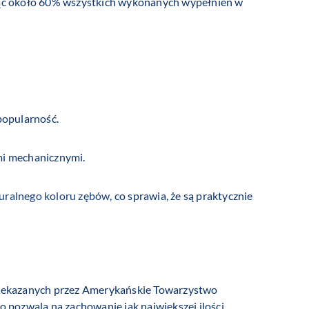
iąc około 60% wszystkich wykonanych wypełnień w
popularność.
mi mechanicznymi.
uralnego koloru zębów
, co sprawia, że są praktycznie
przekazanych przez Amerykańskie Towarzystwo
 pozwala na zachowanie jak największej ilości