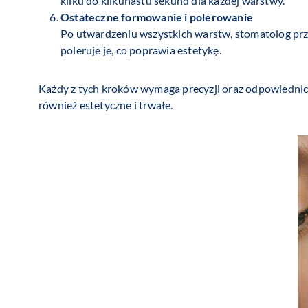
kilku do kilkunastu sekund dla każdej warstwy.
Ostateczne formowanie i polerowanie
Po utwardzeniu wszystkich warstw, stomatolog prz
poleruje je, co poprawia estetykę.
Każdy z tych kroków wymaga precyzji oraz odpowiednich
również estetyczne i trwałe.