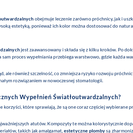
łoutwardzalnych
obejmuje leczenie zarówno próchnicy, jak i usz
soką estetyką, ponieważ ich kolor można dostosować do natural
rdzalnych
jest zaawansowany i składa się z kilku kroków. Po do
b, a sam proces wypełniania przebiega warstwowo, gdzie każda w
d, ale również szczelność, co zmniejsza ryzyko rozwoju próchnic
nałym rozwiązaniem w nowoczesnej stomatologii.
cznych Wypełnień Światłoutwardzalnych
?
e korzyści, które sprawiają, że są one coraz częściej wybierane 
najważniejszych atutów. Kompozyty te można kolorystycznie dopa
eriałów, takich jak amalgamat,
estetyczne plomby
są zharmoniz