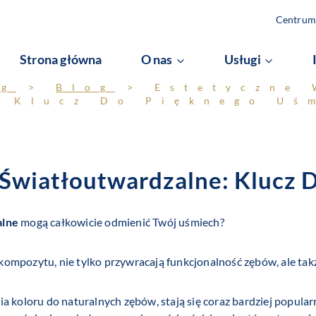
Centrum 
Strona główna
O nas
Usługi
og
>
Blog
>
Estetyczne 
: Klucz Do Pięknego Uś
 Światłoutwardzalne: Klucz 
alne
mogą całkowicie odmienić Twój uśmiech?
ompozytu, nie tylko przywracają funkcjonalność zębów, ale tak
ia koloru do naturalnych zębów, stają się coraz bardziej popul