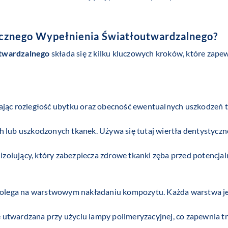
cznego Wypełnienia Światłoutwardzalnego
?
utwardzalnego
składa się z kilku kluczowych kroków, które zapew
ając rozległość ubytku oraz obecność ewentualnych uszkodzeń 
 lub uszkodzonych tkanek. Używa się tutaj wiertła dentystyczne
ł izolujący, który zabezpiecza zdrowe tkanki zęba przed potenc
olega na warstwowym nakładaniu kompozytu. Każda warstwa je
twardzana przy użyciu lampy polimeryzacyjnej, co zapewnia trw