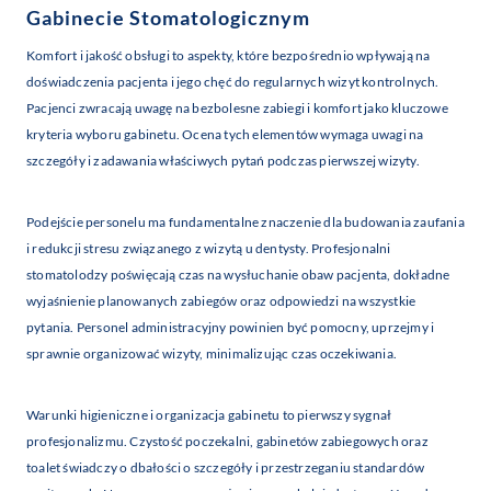
Gabinecie Stomatologicznym
Komfort i jakość obsługi to aspekty, które bezpośrednio wpływają na
doświadczenia pacjenta i jego chęć do regularnych wizyt kontrolnych.
Pacjenci zwracają uwagę na bezbolesne zabiegi i komfort jako kluczowe
kryteria wyboru gabinetu. Ocena tych elementów wymaga uwagi na
szczegóły i zadawania właściwych pytań podczas pierwszej wizyty.
Podejście personelu ma fundamentalne znaczenie dla budowania zaufania
i redukcji stresu związanego z wizytą u dentysty. Profesjonalni
stomatolodzy poświęcają czas na wysłuchanie obaw pacjenta, dokładne
wyjaśnienie planowanych zabiegów oraz odpowiedzi na wszystkie
pytania. Personel administracyjny powinien być pomocny, uprzejmy i
sprawnie organizować wizyty, minimalizując czas oczekiwania.
Warunki higieniczne i organizacja gabinetu to pierwszy sygnał
profesjonalizmu. Czystość poczekalni, gabinetów zabiegowych oraz
toalet świadczy o dbałości o szczegóły i przestrzeganiu standardów