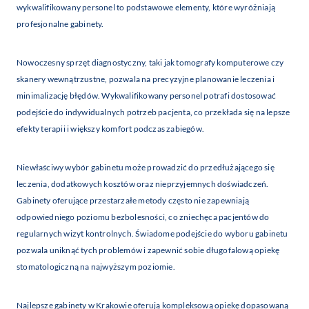
wykwalifikowany personel to podstawowe elementy, które wyróżniają
profesjonalne gabinety.
Nowoczesny sprzęt diagnostyczny, taki jak tomografy komputerowe czy
skanery wewnątrzustne, pozwala na precyzyjne planowanie leczenia i
minimalizację błędów. Wykwalifikowany personel potrafi dostosować
podejście do indywidualnych potrzeb pacjenta, co przekłada się na lepsze
efekty terapii i większy komfort podczas zabiegów.
Niewłaściwy wybór gabinetu może prowadzić do przedłużającego się
leczenia, dodatkowych kosztów oraz nieprzyjemnych doświadczeń.
Gabinety oferujące przestarzałe metody często nie zapewniają
odpowiedniego poziomu bezbolesności, co zniechęca pacjentów do
regularnych wizyt kontrolnych. Świadome podejście do wyboru gabinetu
pozwala uniknąć tych problemów i zapewnić sobie długofalową opiekę
stomatologiczną na najwyższym poziomie.
Najlepsze gabinety w Krakowie oferują kompleksową opiekę dopasowaną