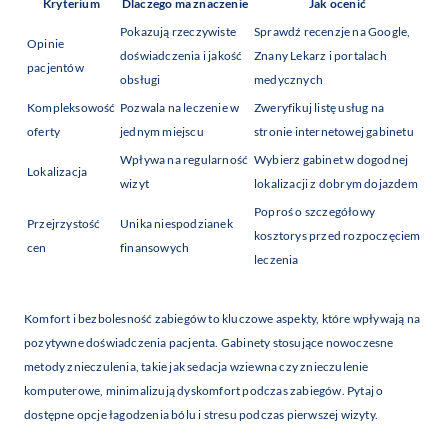
Kryterium
Dlaczego ma znaczenie
Jak ocenić
Pokazują rzeczywiste
Sprawdź recenzje na Google,
Opinie
doświadczenia i jakość
Znany Lekarz i portalach
pacjentów
obsługi
medycznych
Kompleksowość
Pozwala na leczenie w
Zweryfikuj listę usług na
oferty
jednym miejscu
stronie internetowej gabinetu
Wpływa na regularność
Wybierz gabinet w dogodnej
Lokalizacja
wizyt
lokalizacji z dobrym dojazdem
Poproś o szczegółowy
Przejrzystość
Unika niespodzianek
kosztorys przed rozpoczęciem
cen
finansowych
leczenia
Komfort i bezbolesność zabiegów to kluczowe aspekty, które wpływają na
pozytywne doświadczenia pacjenta. Gabinety stosujące nowoczesne
metody znieczulenia, takie jak sedacja wziewna czy znieczulenie
komputerowe, minimalizują dyskomfort podczas zabiegów. Pytaj o
dostępne opcje łagodzenia bólu i stresu podczas pierwszej wizyty.