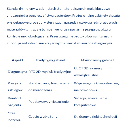
Standardy higieny w gabinetach stomatologicznych mają kluczowe
znaczenie dla bezpieczeństwa pacjentów. Profesjonalne gabinety stosują
wieloetapowe procedury sterylizacji narzędzi, używają jednorazowych
materiałów tam, gdzie to możliwe, oraz regularnie przeprowadzają
kontrole mikrobiologiczne. Przestrzeganie protokołów sanitarnych
chroni przed infekcjami krzyżowymi i powikłaniami pozabiegowymi.
Aspekt
Tradycyjny gabinet
Nowoczesny gabinet
CBCT 3D, skanery
Diagnostyka
RTG 2D, wyciski tradycyjne
wewnątrzustne
Precyzja
Standardowa, bazująca na
Wspomagana komputerowo,
zabiegów
doświadczeniu
mikroskopowa
Komfort
Sedacja, znieczulenie
Podstawowe znieczulenie
pacjenta
komputerowe
Czas
Często wydłużony
Skrócony dzięki technologii
leczenia