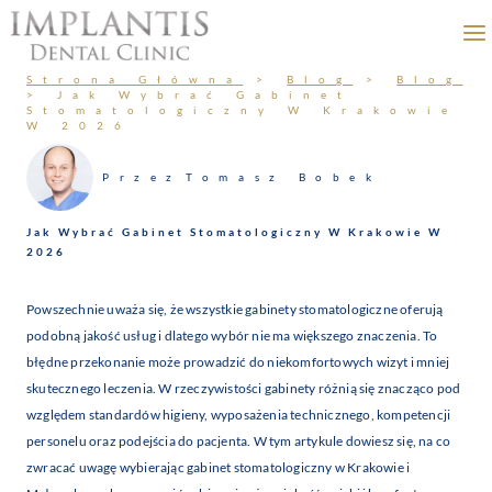
Przejdź
do
treści
Strona Główna
>
Blog
>
Blog
>
Jak Wybrać Gabinet
Stomatologiczny W Krakowie
W 2026
Przez
Tomasz Bobek
Jak Wybrać Gabinet Stomatologiczny W Krakowie W
2026
Powszechnie uważa się, że wszystkie gabinety stomatologiczne oferują
podobną jakość usług i dlatego wybór nie ma większego znaczenia. To
błędne przekonanie może prowadzić do niekomfortowych wizyt i mniej
skutecznego leczenia. W rzeczywistości gabinety różnią się znacząco pod
względem standardów higieny, wyposażenia technicznego, kompetencji
personelu oraz podejścia do pacjenta. W tym artykule dowiesz się, na co
zwracać uwagę wybierając gabinet stomatologiczny w Krakowie i