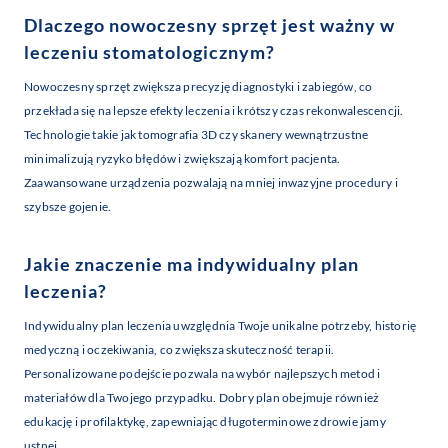
Dlaczego nowoczesny sprzęt jest ważny w
leczeniu stomatologicznym?
Nowoczesny sprzęt zwiększa precyzję diagnostyki i zabiegów, co
przekłada się na lepsze efekty leczenia i krótszy czas rekonwalescencji.
Technologie takie jak tomografia 3D czy skanery wewnątrzustne
minimalizują ryzyko błędów i zwiększają komfort pacjenta.
Zaawansowane urządzenia pozwalają na mniej inwazyjne procedury i
szybsze gojenie.
Jakie znaczenie ma indywidualny plan
leczenia?
Indywidualny plan leczenia uwzględnia Twoje unikalne potrzeby, historię
medyczną i oczekiwania, co zwiększa skuteczność terapii.
Personalizowane podejście pozwala na wybór najlepszych metod i
materiałów dla Twojego przypadku. Dobry plan obejmuje również
edukację i profilaktykę, zapewniając długoterminowe zdrowie jamy
ustnej.