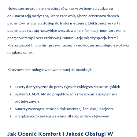
Nowoczesne gabinety inwestują również w systemy zarządzania
dokumentacją medyczną, które zapewniają bezpieczeństwo danych
pacjentów i ułatwiają dostęp do historii leczenia. Elektroniczne karty
pacjenta pozwalają na szybkie wyszukiwanie informacji, monitorowanie
postępów terapii oraz efektywną komunikację między specjalistami.
Poznaj
zespół Implantis
i przekonaj się, jak nowoczesne podejście wpływa
na jakość opieki.
Kluczowe technologie w nowoczesnej stomatologii:
Lasery dentystyczne do precyzyjnych zabiegów tkanek miękkich
Systemy CAD/CAM do projektowania i frezowania uzupełnień
protetycznych
Kamery wewnątrzustne do dokumentacji i edukacji pacjenta
Urządzenia do sedacji wziewnej dla pacjentów z lękowym
Jak Ocenić Komfort I Jakość Obsługi W