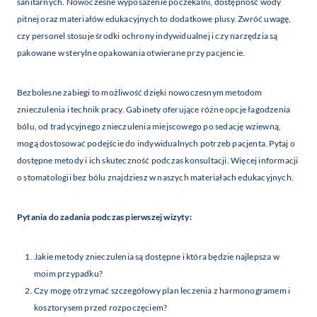
sanitarnych. Nowoczesne wyposażenie poczekalni, dostępność wody
pitnej oraz materiałów edukacyjnych to dodatkowe plusy. Zwróć uwagę,
czy personel stosuje środki ochrony indywidualnej i czy narzędzia są
pakowane w sterylne opakowania otwierane przy pacjencie.
Bezbolesne zabiegi to możliwość dzięki nowoczesnym metodom
znieczulenia i technik pracy. Gabinety oferujące różne opcje łagodzenia
bólu, od tradycyjnego znieczulenia miejscowego po sedację wziewną,
mogą dostosować podejście do indywidualnych potrzeb pacjenta. Pytaj o
dostępne metody i ich skuteczność podczas konsultacji. Więcej informacji
o stomatologii bez bólu znajdziesz w naszych materiałach edukacyjnych.
Pytania do zadania podczas pierwszej wizyty:
Jakie metody znieczulenia są dostępne i która będzie najlepsza w
moim przypadku?
Czy mogę otrzymać szczegółowy plan leczenia z harmonogramem i
kosztorysem przed rozpoczęciem?