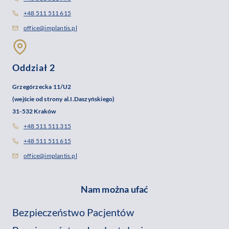
+48 511 511 615
office@implantis.pl
Oddział 2
Grzegórzecka 11/U2
(wejście od strony al.I.Daszyńskiego)
31-532 Kraków
+48 511 511 315
+48 511 511 615
office@implantis.pl
Nam można ufać
Bezpieczeństwo Pacjentów