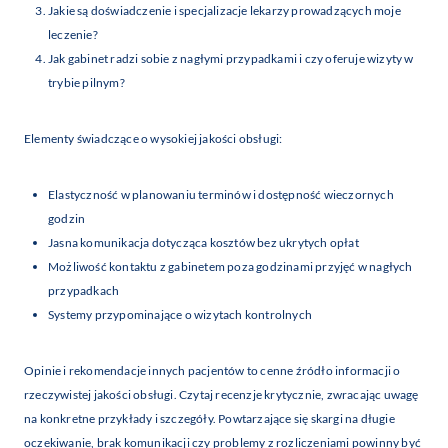
Jakie są doświadczenie i specjalizacje lekarzy prowadzących moje
leczenie?
Jak gabinet radzi sobie z nagłymi przypadkami i czy oferuje wizyty w
trybie pilnym?
Elementy świadczące o wysokiej jakości obsługi:
Elastyczność w planowaniu terminów i dostępność wieczornych
godzin
Jasna komunikacja dotycząca kosztów bez ukrytych opłat
Możliwość kontaktu z gabinetem poza godzinami przyjęć w nagłych
przypadkach
Systemy przypominające o wizytach kontrolnych
Opinie i rekomendacje innych pacjentów to cenne źródło informacji o
rzeczywistej jakości obsługi. Czytaj recenzje krytycznie, zwracając uwagę
na konkretne przykłady i szczegóły. Powtarzające się skargi na długie
oczekiwanie, brak komunikacji czy problemy z rozliczeniami powinny być