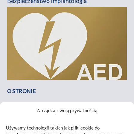
Bezpieczeństwo Implantologia
O STRONIE
O nas
Zarządzaj swoją prywatnością
Nasz zespół
Opinie o nas
Używamy technologii takich jak pliki cookie do
Kontakt