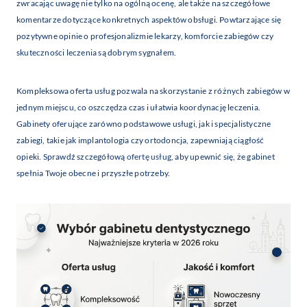
zwracając uwagę nie tylko na ogólną ocenę, ale także na szczegółowe
komentarze dotyczące konkretnych aspektów obsługi. Powtarzające się
pozytywne opinie o profesjonalizmie lekarzy, komforcie zabiegów czy
skuteczności leczenia są dobrym sygnałem.
Kompleksowa oferta usług pozwala na skorzystanie z różnych zabiegów w
jednym miejscu, co oszczędza czas i ułatwia koordynację leczenia.
Gabinety oferujące zarówno podstawowe usługi, jak i specjalistyczne
zabiegi, takie jak implantologia czy ortodoncja, zapewniają ciągłość
opieki. Sprawdź szczegółową
ofertę usług
, aby upewnić się, że gabinet
spełnia Twoje obecne i przyszłe potrzeby.