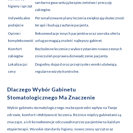
sanitarne gwarantują bezpieczeństwo i precyzję
higieny i sprzęt
zabiegów.
Indywidualne
Personalizowane plany leczenia zwiększają skuteczność
podejście
terapii i budują zaufanie pacjenta.
Opinie i
Rekomendacje innych pacjentów oraz szeroka oferta
kompleksowość
usług pomagają znaleźć najlepszy gabinet.
Komfort
Bezbolesne leczenie z wykorzystaniem nowoczesnych
zabiegów
znieczuleń poprawia doświadczenie pacjenta.
Lokalizacja i
Dogodny dojazd oraz przejrzyste cenniki ułatwiają
ceny
regularne wizyty kontrolne.
Dlaczego Wybór Gabinetu
Stomatologicznego Ma Znaczenie
Wybór gabinetu stomatologicznego ma bezpośredni wpływ na Twoje
zdrowie, komfort i efektywność leczenia. Różnice między gabinetami są
znaczące, a ich konsekwencje odczuwalne przez pacjentów na każdym
etapie terapii.
Wysokie standardy higieny, nowoczesny sprzęt
oraz