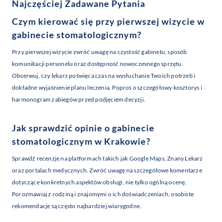
Najczęściej Zadawane Pytania
Czym kierować się przy pierwszej wizycie w
gabinecie stomatologicznym?
Przy pierwszej wizycie zwróć uwagę na czystość gabinetu, sposób
komunikacji personelu oraz dostępność nowoczesnego sprzętu.
Obserwuj, czy lekarz poświęca czas na wysłuchanie Twoich potrzeb i
dokładne wyjaśnienie planu leczenia. Poproś o szczegółowy kosztorys i
harmonogram zabiegów przed podjęciem decyzji.
Jak sprawdzić opinie o gabinecie
stomatologicznym w Krakowie?
Sprawdź recenzje na platformach takich jak Google Maps, Znany Lekarz
oraz portalach medycznych. Zwróć uwagę na szczegółowe komentarze
dotyczące konkretnych aspektów obsługi, nie tylko ogólną ocenę.
Porozmawiaj z rodziną i znajomymi o ich doświadczeniach, osobiste
rekomendacje są często najbardziej wiarygodne.