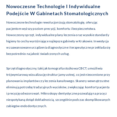
Nowoczesne Technologie I Indywidualne
Podejście W Gabinetach Stomatologicznych
Nowoczesne technologie rewolucjonizują stomatologię, oferując
pacjentom wyższy poziom precyzji, komfortu i bezpieczeństwa.
Nowoczesny sprzęt, indywidualne plany leczenia oraz wysokie standardy
higieny to cechy wyróżniające najlepsze gabinety w Krakowie. Inwestycja
w zaawansowane urządzenia diagnostyczne i terapeutyczne przekłada się
bezpośrednio na jakość świadczonych usług.
Sprzęt diagnostyczny, taki jak tomografia stożkowa CBCT, umożliwia
trójwymiarową wizualizację struktur jamy ustnej, co jest nieocenione przy
planowaniu implantów czy leczenia kanałowego. Skanery wewnątrzustne
eliminują potrzebę tradycyjnych wycisków, zwiększając komfort pacjenta
i precyzję odwzorowań. Mikroskopy dentystyczne pozwalają na pracę z
niespotykaną dotąd dokładnością, szczególnie podczas skomplikowanych
zabiegów endodontycznych.