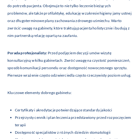
do potrzeb pacjenta. Obejmuje to nie tylko leczenie bieżących
problemów, ale także profilaktykę, edukację w zakresie higieny jamy ustnej
oraz długoterminowe plany zachowania zdrowego uśmiechu. Warto
zwrócić uwagę na gabinety, które traktują pacjenta holistycznie i budują z
nim partnerską relację opartą na zaufaniu.
Porada profesjonalisty:
Przed podjęciem decyzji umów wizytę
konsultacyjną w kilku gabinetach. Zwróć uwagę na czystość pomieszczeń,
sposób komunikacji personelu oraz dostępność nowoczesnego sprzętu.
Pierwsze wrażenie często odzwierciedla często rzeczywisty poziom usług.
Kluczowe elementy dobrego gabinetu:
Certyfikaty i akredytacje potwierdzające standardy jakości
Przejrzysty cennik i plan leczenia przedstawiony przed rozpoczęciem
terapii
Dostępność specjalistów z różnych dziedzin stomatologii