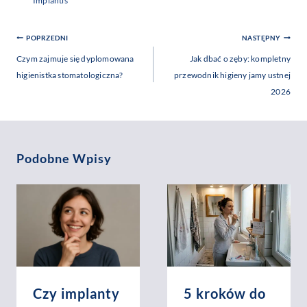
Implantis
Nawigacja
POPRZEDNI
NASTĘPNY
Wpisu
Czym zajmuje się dyplomowana
Jak dbać o zęby: kompletny
higienistka stomatologiczna?
przewodnik higieny jamy ustnej
2026
Podobne Wpisy
Czy implanty
5 kroków do