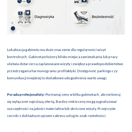
Lokalizacja gabinetu ma duże znaczenie dla regularności wizyt
kontrolnych. Gabinet położony blisko miejsca zamieszkania lub pracy
ułatwia dotarcie na zaplanowane wizyty i zwiększa prawdopodobieństwo
przestrzegania harmonogramu profilaktyki. Dostępność parkingu czy
komunikacji miejskiej to dodatkowe udogodnienia warte uwagi.
Porada profesjonalisty:
Porównaj ceny w kilku gabinetach, ale nie kieruj
się wyłącznie najniższą ofertą. Bardzo niskie ceny mogą sygnalizować
oszczędności na jakości materiałów lub skrócone wizyty. Przejrzyste
cenniki
z dokładnym opisem zakresu usług to znak rzetelności.