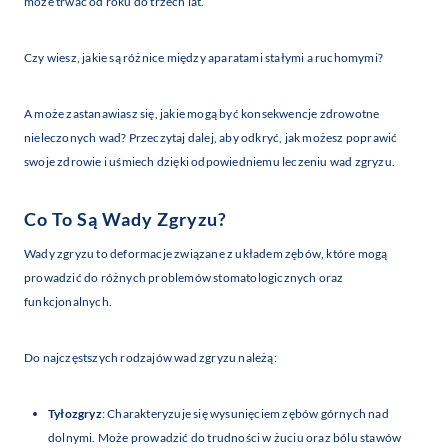
może trwać od roku do trzech lat.
Czy wiesz, jakie są różnice między aparatami stałymi a ruchomymi?
A może zastanawiasz się, jakie mogą być konsekwencje zdrowotne
nieleczonych wad? Przeczytaj dalej, aby odkryć, jak możesz poprawić
swoje zdrowie i uśmiech dzięki odpowiedniemu leczeniu wad zgryzu.
Co To Są Wady Zgryzu?
Wady zgryzu to deformacje związane z układem zębów, które mogą
prowadzić do różnych problemów stomatologicznych oraz
funkcjonalnych.
Do najczęstszych rodzajów wad zgryzu należą:
Tyłozgryz
: Charakteryzuje się wysunięciem zębów górnych nad
dolnymi. Może prowadzić do trudności w żuciu oraz bólu stawów