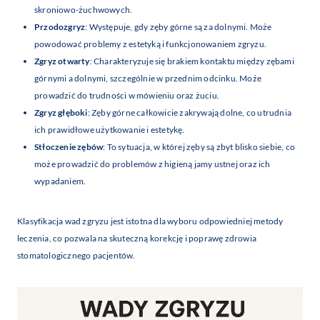
skroniowo-żuchwowych.
Przodozgryz
: Występuje, gdy zęby górne są za dolnymi. Może
powodować problemy z estetyką i funkcjonowaniem zgryzu.
Zgryz otwarty
: Charakteryzuje się brakiem kontaktu między zębami
górnymi a dolnymi, szczególnie w przednim odcinku. Może
prowadzić do trudności w mówieniu oraz żuciu.
Zgryz głęboki
: Zęby górne całkowicie zakrywają dolne, co utrudnia
ich prawidłowe użytkowanie i estetykę.
Stłoczenie zębów
: To sytuacja, w której zęby są zbyt blisko siebie, co
może prowadzić do problemów z higieną jamy ustnej oraz ich
wypadaniem.
Klasyfikacja wad zgryzu jest istotna dla wyboru odpowiedniej metody
leczenia, co pozwala na skuteczną korekcję i poprawę zdrowia
stomatologicznego pacjentów.