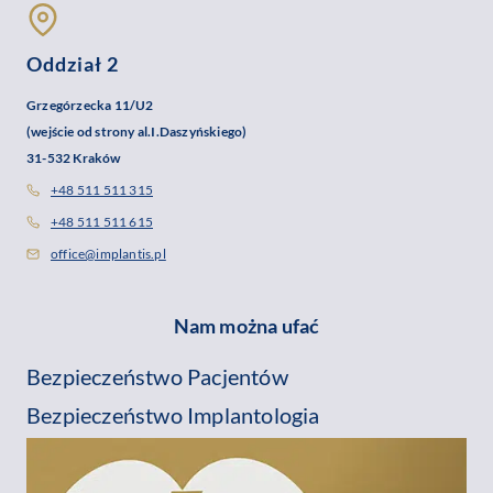
Oddział 2
Grzegórzecka 11/U2
(wejście od strony al.I.Daszyńskiego)
31-532 Kraków
+48 511 511 315
+48 511 511 615
office@implantis.pl
Nam można ufać
Bezpieczeństwo Pacjentów
Bezpieczeństwo Implantologia