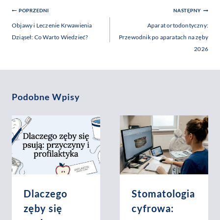
Nawigacja
POPRZEDNI
NASTĘPNY
Wpisu
Objawy i Leczenie Krwawienia
Aparat ortodontyczny:
Dziąseł: Co Warto Wiedzieć?
Przewodnik po aparatach na zęby
2026
Podobne Wpisy
Dlaczego
Stomatologia
zęby się
cyfrowa: