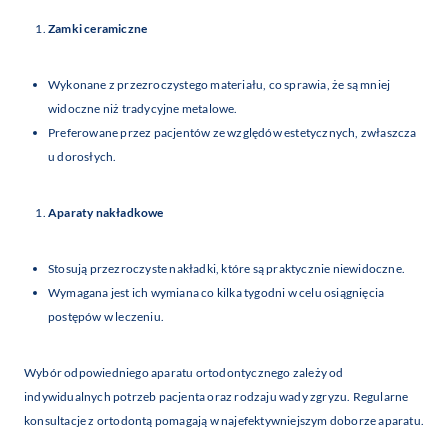
Zamki ceramiczne
Wykonane z przezroczystego materiału, co sprawia, że są mniej
widoczne niż tradycyjne metalowe.
Preferowane przez pacjentów ze względów estetycznych, zwłaszcza
u dorosłych.
Aparaty nakładkowe
Stosują przezroczyste nakładki, które są praktycznie niewidoczne.
Wymagana jest ich wymiana co kilka tygodni w celu osiągnięcia
postępów w leczeniu.
Wybór odpowiedniego aparatu ortodontycznego zależy od
indywidualnych potrzeb pacjenta oraz rodzaju wady zgryzu. Regularne
konsultacje z ortodontą pomagają w najefektywniejszym doborze aparatu.