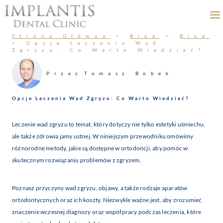
Przejdź
do
treści
Strona Główna
>
Blog
>
Blog
>
Opcje Leczenia Wad
Zgryzu: Co Warto Wiedzieć?
Przez
Tomasz Bobek
Opcje Leczenia Wad Zgryzu: Co Warto Wiedzieć?
Leczenie wad zgryzu to temat, który dotyczy nie tylko estetyki uśmiechu,
ale także zdrowia jamy ustnej. W niniejszym przewodniku omówimy
różnorodne metody, jakie są dostępne w ortodoncji, aby pomóc w
skutecznym rozwiązaniu problemów z zgryzem.
Poznasz przyczyny wad zgryzu, objawy, a także rodzaje aparatów
ortodontycznych oraz ich koszty. Niezwykle ważne jest, aby zrozumieć
znaczenie wczesnej diagnozy oraz współpracy podczas leczenia, które