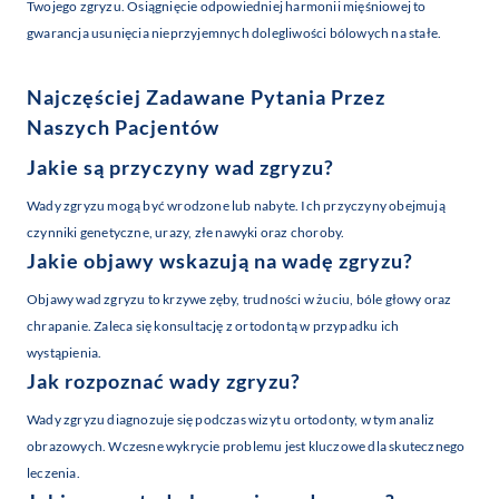
Twojego zgryzu. Osiągnięcie odpowiedniej harmonii mięśniowej to
gwarancja usunięcia nieprzyjemnych dolegliwości bólowych na stałe.
Najczęściej Zadawane Pytania Przez
Naszych Pacjentów
Jakie są przyczyny wad zgryzu?
Wady zgryzu mogą być wrodzone lub nabyte. Ich przyczyny obejmują
czynniki genetyczne, urazy, złe nawyki oraz choroby.
Jakie objawy wskazują na wadę zgryzu?
Objawy wad zgryzu to krzywe zęby, trudności w żuciu, bóle głowy oraz
chrapanie. Zaleca się konsultację z ortodontą w przypadku ich
wystąpienia.
Jak rozpoznać wady zgryzu?
Wady zgryzu diagnozuje się podczas wizyt u ortodonty, w tym analiz
obrazowych. Wczesne wykrycie problemu jest kluczowe dla skutecznego
leczenia.