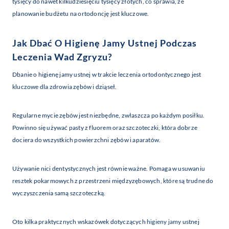
tysięcy do nawet kilkudziesięciu tysięcy złotych, co sprawia, że
planowanie budżetu na ortodoncję jest kluczowe.
Jak Dbać O Higienę Jamy Ustnej Podczas
Leczenia Wad Zgryzu?
Dbanie o higienę jamy ustnej w trakcie leczenia ortodontycznego jest
kluczowe dla zdrowia zębów i dziąseł.
Regularne mycie zębów jest niezbędne, zwłaszcza po każdym posiłku.
Powinno się używać pasty z fluorem oraz szczoteczki, która dobrze
dociera do wszystkich powierzchni zębów i aparatów.
Używanie nici dentystycznych jest równie ważne. Pomaga w usuwaniu
resztek pokarmowych z przestrzeni międzyzębowych, które są trudne do
wyczyszczenia samą szczoteczką.
Oto kilka praktycznych wskazówek dotyczących
higieny jamy
ustnej