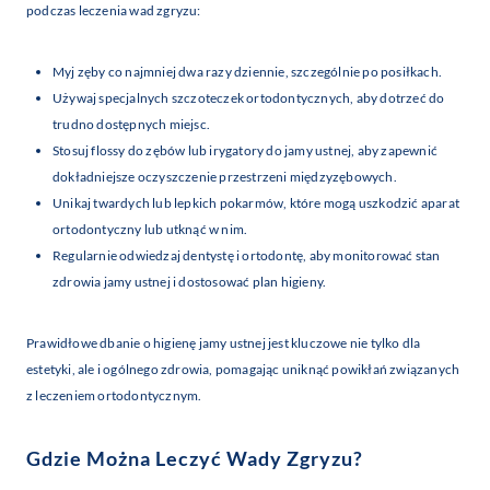
podczas leczenia wad zgryzu:
Myj zęby co najmniej dwa razy dziennie, szczególnie po posiłkach.
Używaj specjalnych szczoteczek ortodontycznych, aby dotrzeć do
trudno dostępnych miejsc.
Stosuj flossy do zębów lub irygatory do jamy ustnej, aby zapewnić
dokładniejsze oczyszczenie przestrzeni międzyzębowych.
Unikaj twardych lub lepkich pokarmów, które mogą uszkodzić aparat
ortodontyczny lub utknąć w nim.
Regularnie odwiedzaj dentystę i ortodontę, aby monitorować stan
zdrowia jamy ustnej i dostosować plan higieny.
Prawidłowe dbanie o higienę jamy ustnej jest kluczowe nie tylko dla
estetyki, ale i ogólnego zdrowia, pomagając uniknąć powikłań związanych
z leczeniem ortodontycznym.
Gdzie Można Leczyć Wady Zgryzu?