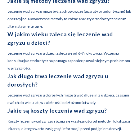
Jakie są metody leczenia wad zgryzu?
Leczenie wad zgryzu może być zachowawcze (aparaty ortodontyczne) lub
operacyjne. Nowoczesne metody to różne aparaty ortodontyczne oraz
alternatywne terapie.
W jakim wieku zaleca się leczenie wad
zgryzu u dzieci?
Leczenie wad zgryzu u dzieci zaleca się od 6-7 roku życia. Wczesna
konsultacja ortodontyczna pomaga zapobiec poważniejszym problemom
w przyszłości.
Jak długo trwa leczenie wad zgryzu u
dorosłych?
Leczenie wad zgryzu u dorosłych może trwać dłużej niż u dzieci, czasami
dwóch do wielu lat, w zależności od złożoności wady.
Jakie są koszty leczenia wad zgryzu?
Koszty leczenia wad zgryzu różnią się w zależności od metody i lokalizacji
lekarza, dlatego warto zasięgnąć informacji przed podjęciem decyzji.