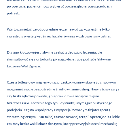
po operacje, pacjenci mogą wybierać opcje najlepiej pasujące do ich
potrzeb.
Warto pamiętać, że odpowiednie leczenie wad zgryzu jest nie tylko
inwestycją w estetykę uśmiechu, ale również w zdrowie jamy ustnej.
Dlatego kluczowe jest, aby nie czekać z decyzją o leczeniu, ale
skonsultować się z ortodontą jak najszybciej, aby podjąć efektywne
Leczenie Wad Zgryzu.
Częste bóle głowy, migreny oraz przeskakiwanie w stawie żuchwowym
mogą mieć swoje bezpośrednie źródło w jamie ustnej. Niewłaściwy zgryz
czy braki zębowe powodują nieprawidłowe napięcie mięśni
twarzoczaszki. Leczenie tego typu dysfunkcji wymaga holistycznego
podejścia i często współpracy z wyspecjalizowanym fizjoterapeutą
stomatologicznym. Plan takiej zaawansowanej terapii opracuje dla Ciebie
zaufany krakowski lekarz dentysta
, który precyzyjnie oceni mechanikę