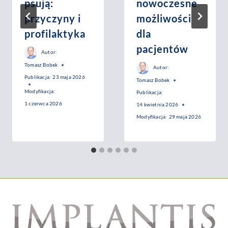
psują:
nowoczesne
przyczyny i
możliwości
profilaktyka
dla
pacjentów
Autor:
Tomasz Bobek
Autor:
Publikacja:
23 maja 2026
Tomasz Bobek
Modyfikacja:
Publikacja:
1 czerwca 2026
14 kwietnia 2026
Modyfikacja:
29 maja 2026