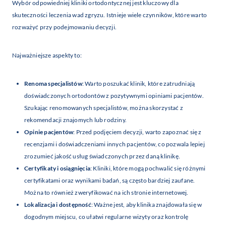
Wybór odpowiedniej kliniki ortodontycznej jest kluczowy dla
skuteczności leczenia wad zgryzu. Istnieje wiele czynników, które warto
rozważyć przy podejmowaniu decyzji.
Najważniejsze aspekty to:
Renoma specjalistów
: Warto poszukać klinik, które zatrudniają
doświadczonych ortodontów z pozytywnymi opiniami pacjentów.
Szukając renomowanych specjalistów, można skorzystać z
rekomendacji znajomych lub rodziny.
Opinie pacjentów
: Przed podjęciem decyzji, warto zapoznać się z
recenzjami i doświadczeniami innych pacjentów, co pozwala lepiej
zrozumieć jakość usług świadczonych przez daną klinikę.
Certyfikaty i osiągnięcia
: Kliniki, które mogą pochwalić się różnymi
certyfikatami oraz wynikami badań, są często bardziej zaufane.
Można to również zweryfikować na ich stronie internetowej.
Lokalizacja i dostępność
: Ważne jest, aby klinika znajdowała się w
dogodnym miejscu, co ułatwi regularne wizyty oraz kontrolę