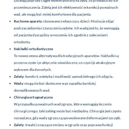
Działają poprzez ciągłe wywieranie siły na zęby, co prowadzi do ich
przemieszczenia. Zaletą jest ich efektywność w korekcji poważnych
wad, ale mogą być mniej komfortowe dla pacjenta.
Ruchome aparaty
: stosowane zwłaszcza u dzieci. Można je zdjąć
podczas jedzenia i czyszczenia zębów. Ich wadą jest to, że wymagają
od pacjenta dyscypliny w noszeniu ich zgodnie z zaleceniami
ortodonty.
Nakładki ortodontyczne
To nowoczesna alternatywa dla tradycyjnych aparatów.
Nakładki są
przezroczyste i praktycznie niewidoczne
, co czyni je atrakcyjnym
wyborem dla dorosłych.
Zalety
: komfort, estetyka i możliwość samodzielnego ich zdjęcia.
Wady
: mogą nie być skuteczne w przypadku bardziej
skomplikowanych wad.
Chirurgia ortognatyczna
W przypadku poważnych wad zgryzu, które wymagają
leczenia
chirurgicznego
, taki zabieg może być niezbędny. Chirurgia jest często
rozważana, gdy wady zgryzu są spowodowane deformacjami szczęki.
Zalety
: trwałe i znaczące zmiany w zgryzie oraz poprawa funkcji