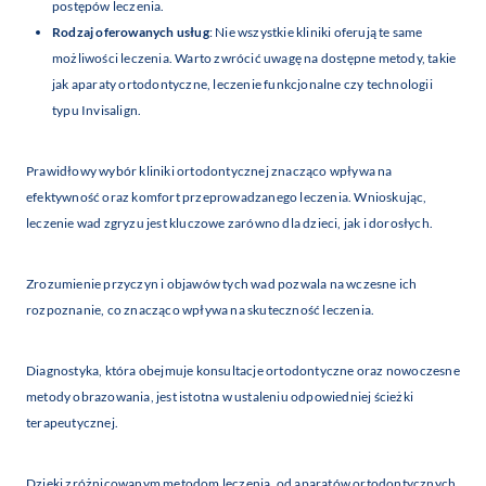
postępów leczenia.
Rodzaj oferowanych usług
: Nie wszystkie kliniki oferują te same
możliwości leczenia. Warto zwrócić uwagę na dostępne metody, takie
jak aparaty ortodontyczne, leczenie funkcjonalne czy technologii
typu Invisalign.
Prawidłowy wybór kliniki ortodontycznej znacząco wpływa na
efektywność oraz komfort przeprowadzanego leczenia. Wnioskując,
leczenie wad zgryzu jest kluczowe zarówno dla dzieci, jak i dorosłych.
Zrozumienie przyczyn i objawów tych wad pozwala na wczesne ich
rozpoznanie, co znacząco wpływa na skuteczność leczenia.
Diagnostyka, która obejmuje konsultacje ortodontyczne oraz nowoczesne
metody obrazowania, jest istotna w ustaleniu odpowiedniej ścieżki
terapeutycznej.
Dzięki zróżnicowanym metodom leczenia, od aparatów ortodontycznych