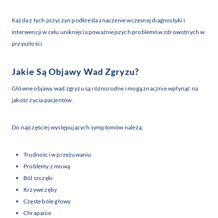
Każda z tych przyczyn podkreśla znaczenie wczesnej diagnostyki i
interwencji w celu uniknięcia poważniejszych problemów zdrowotnych w
przyszłości.
Jakie Są Objawy Wad Zgryzu?
Główne objawy wad zgryzu są różnorodne i mogą znacznie wpłynąć na
jakość życia pacjentów.
Do najczęściej występujących symptomów należą:
Trudności w przeżuwaniu
Problemy z mową
Ból szczęki
Krzywe zęby
Częste bóle głowy
Chrapanie