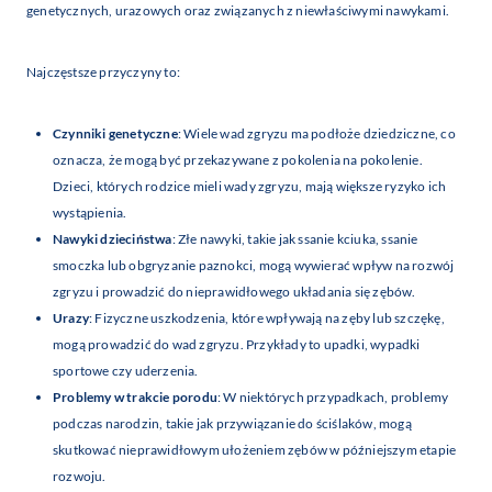
genetycznych, urazowych oraz związanych z niewłaściwymi nawykami.
Najczęstsze przyczyny to:
Czynniki genetyczne
: Wiele wad zgryzu ma podłoże dziedziczne, co
oznacza, że mogą być przekazywane z pokolenia na pokolenie.
Dzieci, których rodzice mieli wady zgryzu, mają większe ryzyko ich
wystąpienia.
Nawyki dzieciństwa
: Złe nawyki, takie jak ssanie kciuka, ssanie
smoczka lub obgryzanie paznokci, mogą wywierać wpływ na rozwój
zgryzu i prowadzić do nieprawidłowego układania się zębów.
Urazy
: Fizyczne uszkodzenia, które wpływają na zęby lub szczękę,
mogą prowadzić do wad zgryzu. Przykłady to upadki, wypadki
sportowe czy uderzenia.
Problemy w trakcie porodu
: W niektórych przypadkach, problemy
podczas narodzin, takie jak przywiązanie do ściślaków, mogą
skutkować nieprawidłowym ułożeniem zębów w późniejszym etapie
rozwoju.