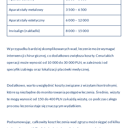
Aparat stały metalowy
3 500 – 6 500
Aparat stały estetyczny
6 000 – 12 000
Invisalign (nakładki)
8 000 – 15 000
W przypadku bardziej skomplikowanych wad, leczenie może wymagać
interwencji chirurgicznej, co dodatkowo zwiększa koszty. Cena takich
operacji może wynosić od 10 000 do 30 000 PLN, w zależności od
specyfiki zabiegu oraz lokalizacji placówki medycznej.
Dodatkowo, warto uwzględnić koszty związane z wizytami kontrolnymi,
które są niezbędne do monitorowania postępów leczenia. Średnio, wizyty
te mogą wynosić od 150 do 400 PLN za każdą wizytę, co podczas całego
procesu leczenia staje się znaczącym wydatkiem.
Podsumowując, całkowity koszt leczenia wad zgryzu może sięgać od kilku