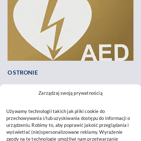
O STRONIE
O nas
Zarządzaj swoją prywatnością
Nasz zespół
Opinie o nas
Używamy technologii takich jak pliki cookie do
Kontakt
przechowywania i/lub uzyskiwania dostępu do informacji o
INFORMACJE
urządzeniu. Robimy to, aby poprawić jakość przeglądania i
wyświetlać (nie)spersonalizowane reklamy. Wyrażenie
Mapa strony
zgody na te technologie umożliwi nam przetwarzanie