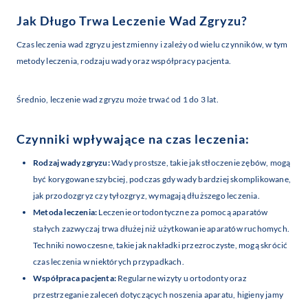
Jak Długo Trwa Leczenie Wad Zgryzu?
Czas leczenia wad zgryzu jest zmienny i zależy od wielu czynników, w tym
metody leczenia, rodzaju wady oraz współpracy pacjenta.
Średnio, leczenie wad zgryzu może trwać od 1 do 3 lat.
Czynniki wpływające na czas leczenia:
Rodzaj wady zgryzu:
Wady prostsze, takie jak stłoczenie zębów, mogą
być korygowane szybciej, podczas gdy wady bardziej skomplikowane,
jak przodozgryz czy tyłozgryz, wymagają dłuższego leczenia.
Metoda leczenia:
Leczenie ortodontyczne za pomocą aparatów
stałych zazwyczaj trwa dłużej niż użytkowanie aparatów ruchomych.
Techniki nowoczesne, takie jak nakładki przezroczyste, mogą skrócić
czas leczenia w niektórych przypadkach.
Współpraca pacjenta:
Regularne wizyty u ortodonty oraz
przestrzeganie zaleceń dotyczących noszenia aparatu, higieny jamy