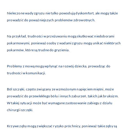
Nieleczone wady zgryzu nie tylko powodują dyskomfort, ale mogą także
prowadzić do poważniejszych problemów zdrowotnych.
Na przykład, trudności w przeżuwaniu mogą skutkować niedoborami
pokarmowymi, ponieważ osoby z wadami zgryzu mogą unikać niektórych
pokarmów, które są trudne do gryzienia.
Problemy z mową mogą wpłynąć na rozwój dziecka, prowadząc do
trudności w komunikacji.
Ból szczęki, często związany ze wzmożonym napięciem mięśni, może
prowadzić do przewlekłego bólu i innych zaburzeń, takich jak bruksizm.
W takiej sytuacji może być wymagane zastosowanie zabiegu z działu
chirurgii szczęki.
Krzywe zęby mogą zwiększać ryzyko próchnicy, ponieważ takie zęby są