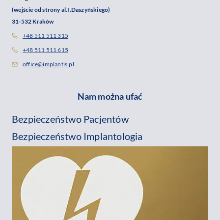
(wejście od strony al.I.Daszyńskiego)
31-532 Kraków
+48 511 511 315
+48 511 511 615
office@implantis.pl
Nam można ufać
Bezpieczeństwo Pacjentów
Bezpieczeństwo Implantologia