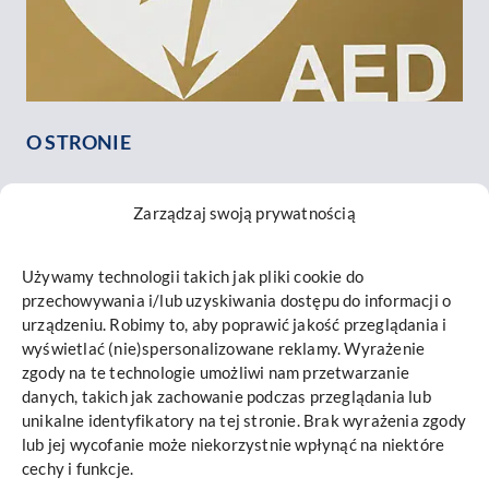
O STRONIE
O nas
Zarządzaj swoją prywatnością
Nasz zespół
Opinie o nas
Używamy technologii takich jak pliki cookie do
Kontakt
przechowywania i/lub uzyskiwania dostępu do informacji o
INFORMACJE
urządzeniu. Robimy to, aby poprawić jakość przeglądania i
wyświetlać (nie)spersonalizowane reklamy. Wyrażenie
Mapa strony
zgody na te technologie umożliwi nam przetwarzanie
danych, takich jak zachowanie podczas przeglądania lub
Polityka prywatności i cookies
unikalne identyfikatory na tej stronie. Brak wyrażenia zgody
Promieniowanie RTG
lub jej wycofanie może niekorzystnie wpłynąć na niektóre
cechy i funkcje.