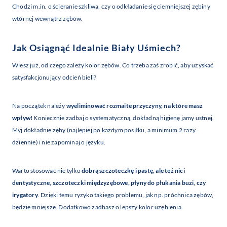
Chodzi m.in. o ścieranie szkliwa, czy o odkładanie się ciemniejszej zębiny
wtórnej wewnątrz zębów.
Jak Osiągnąć Idealnie Biały Uśmiech?
Wiesz już, od czego zależy kolor zębów. Co trzeba zaś zrobić, aby uzyskać
satysfakcjonujący odcień bieli?
Na początek należy
wyeliminować rozmaite przyczyny, na które masz
wpływ!
Koniecznie zadbaj o systematyczną, dokładną higienę jamy ustnej.
Myj dokładnie zęby (najlepiej po każdym posiłku, a minimum 2 razy
dziennie) i nie zapominaj o języku.
Warto stosować nie tylko
dobrą szczoteczkę i pastę, ale też nici
dentystyczne, szczoteczki międzyzębowe, płyny do płukania buzi, czy
irygatory
. Dzięki temu ryzyko takiego problemu, jak np. próchnica zębów,
będzie mniejsze. Dodatkowo zadbasz o lepszy kolor uzębienia.