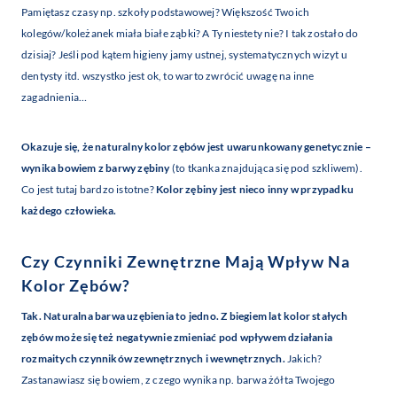
Pamiętasz czasy np. szkoły podstawowej? Większość Twoich
kolegów/koleżanek miała białe ząbki? A Ty niestety nie? I tak zostało do
dzisiaj? Jeśli pod kątem higieny jamy ustnej, systematycznych wizyt u
dentysty itd. wszystko jest ok, to warto zwrócić uwagę na inne
zagadnienia…
Okazuje się, że naturalny kolor zębów jest uwarunkowany genetycznie –
wynika bowiem z barwy zębiny
(to tkanka znajdująca się pod szkliwem).
Co jest tutaj bardzo istotne?
Kolor zębiny jest nieco inny w przypadku
każdego człowieka.
Czy Czynniki Zewnętrzne Mają Wpływ Na
Kolor Zębów?
Tak. Naturalna barwa uzębienia to jedno. Z biegiem lat kolor stałych
zębów może się też negatywnie zmieniać pod wpływem działania
rozmaitych czynników zewnętrznych i wewnętrznych.
Jakich?
Zastanawiasz się bowiem, z czego wynika np. barwa żółta Twojego