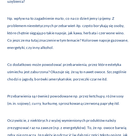
uzębienia?
Np. wpływ na to zagadnienie ma to, co na co dzień jemy i pijemy. Z
problemem nieestetycznych przebarwień itp. często borykają się osoby,
które chętnie sięgają po takie napoje, jak kawa, herbata i czerwone wino.
Co jeszcze ma tutaj znaczenie w tym temacie? Kolorowe napoje gazowane,
energetyki, czy inny alkohol.
Co dodatkowo może powodować przebarwienia, przez które estetyka
uśmiechu jest zaburzona? Okazuje się, że są to nawet owoce. Szczególnie
chodzi o jagody, borówki amerykańskie, porzeczki czarne itd.
Przebarwienia są również powodowane np. przez ketchupy, różne sosy
(m.in. sojowy), curry, kurkumę, sproszkowaną czerwoną paprykę itd.
Oczywiście, z niektórych z wyżej wymienionych produktów należy
zrezygnować raz na zawsze (np. z energetyków). To, że np. owoce barwią
zęby, nie oznacza, że należy je odrzucić (w dalszej części tekstu opiszę, jak