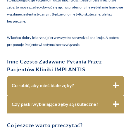
stomatologia daje Pacjentom dużo możliwości. Jeśli chcesz mieć białe
zęby, to możesz zdecydować się np. na profesjonalne
wybielanie laserowe
w gabinecie dentystycznym. Będzie ono nie tylko skuteczne, ale też
bezpieczne.
W końcu dobry lekarz najpierw wszystko sprawdza i analizuje. A potem
proponuje Pacjentowi optymalne rozwiązania.
Inne Często Zadawane Pytania Przez
Pacjentów Kliniki IMPLANTIS
Co robić, aby mieć białe zęby?
Czy paski wybielające zęby są skuteczne?
Co jeszcze warto przeczytać?