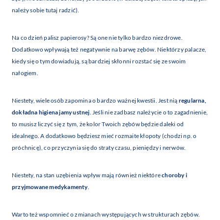
należy sobie tutaj radzić).
Na co dzień palisz papierosy? Są one nie tylko bardzo niezdrowe.
Dodatkowo wpływają też negatywnie na barwę zębów. Niektórzy palacze,
kiedy się o tym dowiadują, są bardziej skłonni rozstać się ze swoim
nałogiem.
Niestety, wiele osób zapomina o bardzo ważnej kwestii. Jest nią
regularna,
dokładna higiena jamy ustnej
. Jeśli nie zadbasz należycie o to zagadnienie,
to musisz liczyć się z tym, że kolor Twoich zębów będzie daleki od
idealnego. A dodatkowo będziesz mieć rozmaite kłopoty (chodzi np. o
próchnicę), co przyczynia się do straty czasu, pieniędzy i nerwów.
Niestety, na stan uzębienia wpływ mają również niektóre
choroby i
przyjmowane medykamenty
.
Warto też wspomnieć o zmianach występujących w strukturach zębów.