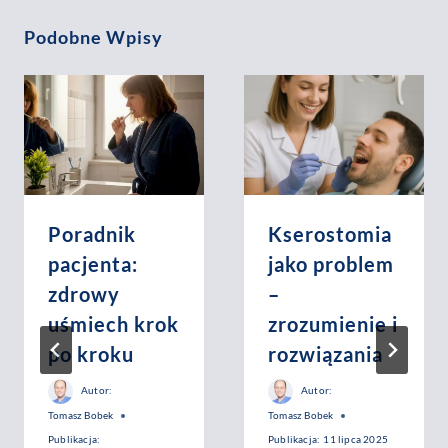
Podobne Wpisy
Poradnik
Kserostomia
pacjenta:
jako problem
zdrowy
–
uśmiech krok
zrozumienie i
po kroku
rozwiązania
Autor:
Autor:
Tomasz Bobek
Tomasz Bobek
Publikacja:
Publikacja:
11 lipca 2025