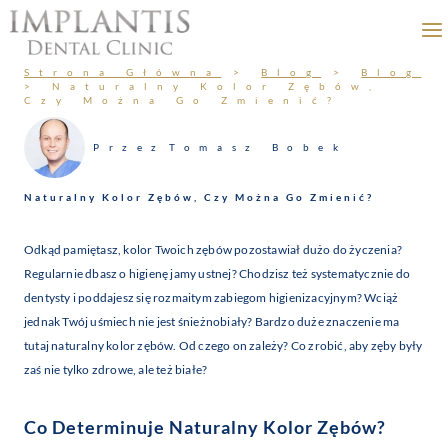
Przejdź
do
treści
Strona Główna
>
Blog
>
Blog
>
Naturalny Kolor Zębów,
Czy Można Go Zmienić?
Przez
Tomasz Bobek
Naturalny Kolor Zębów, Czy Można Go Zmienić?
Odkąd pamiętasz, kolor Twoich zębów pozostawiał dużo do życzenia?
Regularnie dbasz o higienę jamy ustnej? Chodzisz też systematycznie do
dentysty i poddajesz się rozmaitym zabiegom higienizacyjnym? Wciąż
jednak Twój uśmiech nie jest śnieżnobiały? Bardzo duże znaczenie ma
tutaj naturalny kolor zębów. Od czego on zależy? Co zrobić, aby zęby były
zaś nie tylko zdrowe, ale też białe?
Co Determinuje Naturalny Kolor Zębów?