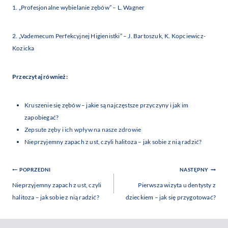
1. „Profesjonalne wybielanie zębów” – L. Wagner
2. „Vademecum Perfekcyjnej Higienistki” – J. Bartoszuk, K. Kopciewicz-
Kozicka
Przeczytaj również:
Kruszenie się zębów – jakie są najczęstsze przyczyny i jak im
zapobiegać?
Zepsute zęby i ich wpływ na nasze zdrowie
Nieprzyjemny zapach z ust, czyli halitoza – jak sobie z nią radzić?
Nawigacja
POPRZEDNI
NASTĘPNY
Wpisu
Nieprzyjemny zapach z ust, czyli
Pierwsza wizyta u dentysty z
halitoza – jak sobie z nią radzić?
dzieckiem – jak się przygotować?