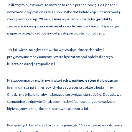
Jeśli często pijesz kawę, to możesz to robić przez słomkę. Po zjedzeniu
owoców nie myj zaś od razu zębów, tylko dokładnie wypłucz usta wodą i
chwilę odczekaj np. 20 min, zanim wyszczotkujesz zęby (
produkty
zawierające kwasy owocowe zmiękczają bowiem szkliwo
). Najlepiej jest
najpierw przepłukać buzię wodą, a dopiero potem umyć zęby.
Jak już wiesz, na zęby człowieka wpływają niektóre choroby i
przyjmowane medykamenty. Warto być zatem pod opieką dobrego
lekarza od danej przypadłości.
Nie zapominaj o
regularnych wizytach w gabinecie stomatologicznym
(minimum raz na 6 miesięcy, chyba że zalecenia doktora będą inne).
Chodzi nie tylko o to, aby na bieżąco sprawdzać stan zębów. Dodatkowo
stomatolog podpowie Ci, jak powinna być fachowo przeprowadzana
higiena jamy ustnej, doradzi stosowne akcesoria itd.
Podjęcie tych kroków za bardzo nie pomogło? Na szczęście współczesna