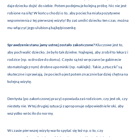
daje dziecku dojść do siebie. Potem podejmuje kolejną próbę. Nic nie jest
robione na siłę! W końcu chodzi o to, aby pociecha miała pozytywne
wspomnienia z tej pierwszej wizyty! By zaś umilić dziecku ten czas, można
mu włączyć jego ulubioną bajkę/piosenkę.
Sprawdzenie stanu jamy ustnej zostało zakończone?
Kluczowe jest to,
aby pochwalić dziecko, że było tak dzielne. Najlepiej, aby zrobił to lekarz i
rodzice (np. w drodze do domu). Często są też wręczane (w gabinecie
stomatologicznym) drobne upominki (np. naklejki). Takie „sztuczki” są
skuteczne i sprawiają, że pociecha jest potem znacznie bardziej chętna na
kolejną wizytę.
Dentysta (po zakończonej pracy) opowiada zaś rodzicom, czy jest ok, czy
niestety nie. W tej drugiej sytuacji zaproponuje odpowiednie kroki, aby
wszystko wróciło do normy.
W czasie pierwszej wizyty warto spytać się też np. o to, czy