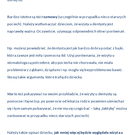
Bardzo istotne są też
rozmowy
(szczególnie w przypadku nieco starszych
pociech). Należy wytłumaczyć dzieciom, że wizyta u dentysty jest
naprawdę ważna. Oczywiście, używając odpowiednich słów i porównań.
Np. możesz powiedzieć, że
dentysta jest jak bardzo dobra postać z bajki
,
która zawsze jest miła i pomocna itd. Użyj porównania, że wizyty u
stomatologa są potrzebne, aby pociecha nie chorowała, nie miała
problemów z ząbkami, dziąsłami i np. mogła się bezproblemowo bawić.
Stosuj takie argumenty, które trafią do dziecka.
Warto też pokazywać na swoim przykładzie, że wizyty u dentysty są
pomocne i fajne (np. po powrocie od lekarza rodzic powinien uśmiechać
się i tym samym pokazywać, że nie ma się czego bać – taką „taktykę” można
zastosować w przypadku nieco starszych pociech).
Należy także opisać dziecku,
jak mniej więcej będzie wyglądała wizyta u