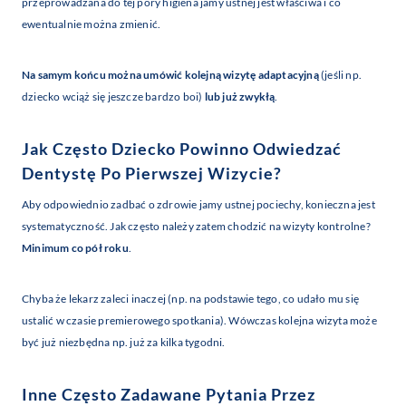
przeprowadzana do tej pory higiena jamy ustnej jest właściwa i co
ewentualnie można zmienić.
Na samym końcu można umówić kolejną wizytę adaptacyjną
(jeśli np.
dziecko wciąż się jeszcze bardzo boi)
lub już zwykłą
.
Jak Często Dziecko Powinno Odwiedzać
Dentystę Po Pierwszej Wizycie?
Aby odpowiednio zadbać o zdrowie jamy ustnej pociechy, konieczna jest
systematyczność. Jak często należy zatem chodzić na wizyty kontrolne?
Minimum co pół roku
.
Chyba że lekarz zaleci inaczej (np. na podstawie tego, co udało mu się
ustalić w czasie premierowego spotkania). Wówczas kolejna wizyta może
być już niezbędna np. już za kilka tygodni.
Inne Często Zadawane Pytania Przez