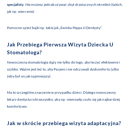
specjalisty
. Nie możesz jednak używać zbyt drastycznych określeń (takich,
jak np. wiercenie).
Pomocne są też bajki np. takie jak „Świnka Peppa U Dentysty”.
Jak Przebiega Pierwsza Wizyta Dziecka U
Stomatologa?
Nowoczesna stomatologia dąży nie tylko do tego, aby leczyć efektywnie i
szybko. Ważne jest też to, aby Pacjenci nie odczuwali dyskomfortu (albo
żeby był on jak najmniejszy).
Ma to szczególne znaczenie w przypadku dzieci. Dlatego nowoczesny
lekarz dentysta robi wszystko, aby np. niemowlę czuło się jak najbardziej
komfortowo.
Jak w skrócie przebiega wizyta adaptacyjna?