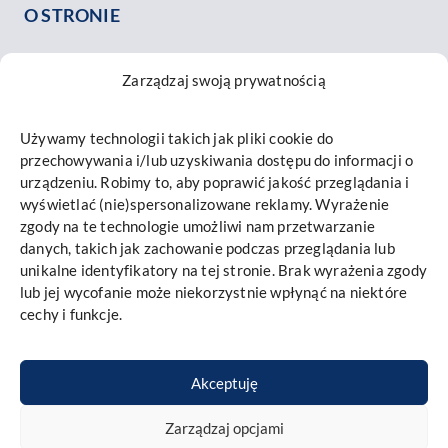
O STRONIE
O nas
Zarządzaj swoją prywatnością
Nasz zespół
Opinie o nas
Używamy technologii takich jak pliki cookie do
Kontakt
przechowywania i/lub uzyskiwania dostępu do informacji o
INFORMACJE
urządzeniu. Robimy to, aby poprawić jakość przeglądania i
wyświetlać (nie)spersonalizowane reklamy. Wyrażenie
Mapa strony
zgody na te technologie umożliwi nam przetwarzanie
danych, takich jak zachowanie podczas przeglądania lub
Polityka prywatności i cookies
unikalne identyfikatory na tej stronie. Brak wyrażenia zgody
Promieniowanie RTG
lub jej wycofanie może niekorzystnie wpłynąć na niektóre
cechy i funkcje.
Implantis – Autoryzowany Podmiot Leczniczy
Akceptuję
Księga rejestrowa RPWDL:
000000168826
Zespół medyczny kliniki:
Zarządzaj opcjami
lek. dent. A. Heflich-Sala (PWZ: 1487718), lek. dent. T. Bobek (PWZ: 1304071), lek.