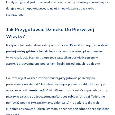
każdy przypadek jest inny. Jeżeli rodzice zauważą zatem w jamie ustnej, że
dzieje się coś niepokojącego, to należy niezwłocznie udać się do
stomatologa!
Jak Przygotować Dziecko Do Pierwszej
Wizyty?
Na tym polu bardzo dużo zależy od rodziców.
Dorośli muszą m.in. wybrać
profesjonalny gabinet stomatologiczny
(w czasie selekcji kieruj się nie
tylko lokalizacją i cenami, ale przede wszystkim doświadczeniem w
aspekcie pracy z małymi pociechami i opiniami od innych rodziców).
Co jeszcze jest ważne? Rodzice muszą przygotować pociechy na
premierową wizytę. Jak? Jeśli dziecko ma już pierwsze ząbki, to należy je
oczywiście
codziennie czyścić
itd. W ten sposób syn/córka powoli zaczną
przyzwyczajać się do tego, że mama/tata coś robią w ich buzi. To istotne,
ponieważ później (w czasie wizyty u dentysty) nie będzie to dla nich
zupełnie coś nowego, jak np. stomatolog zechce zaglądnąć do środka jamy
ustnej itd.