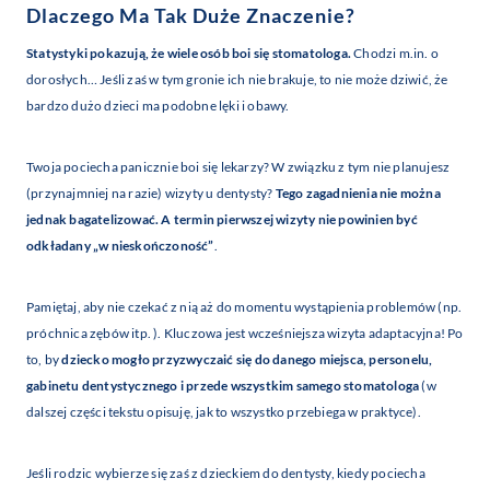
Dlaczego Ma Tak Duże Znaczenie?
Statystyki pokazują, że wiele osób boi się stomatologa.
Chodzi m.in. o
dorosłych… Jeśli zaś w tym gronie ich nie brakuje, to nie może dziwić, że
bardzo dużo dzieci ma podobne lęki i obawy.
Twoja pociecha panicznie boi się lekarzy? W związku z tym nie planujesz
(przynajmniej na razie) wizyty u dentysty?
Tego zagadnienia nie można
jednak bagatelizować. A termin pierwszej wizyty nie powinien być
odkładany „w nieskończoność”
.
Pamiętaj, aby nie czekać z nią aż do momentu wystąpienia problemów (np.
próchnica zębów itp. ). Kluczowa jest wcześniejsza wizyta adaptacyjna! Po
to, by
dziecko mogło przyzwyczaić się do danego miejsca, personelu,
gabinetu dentystycznego i przede wszystkim samego stomatologa
(w
dalszej części tekstu opisuję, jak to wszystko przebiega w praktyce).
Jeśli rodzic wybierze się zaś z dzieckiem do dentysty, kiedy pociecha