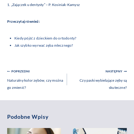
1. „Zajączek u dentysty” – P. Kosiniak-Kamysz
Przeczytaj również:
Kiedy pójść z dzieckiem do ortodonty?
Jak szybko wyrwać zęba mlecznego?
Nawigacja
POPRZEDNI
NASTĘPNY
Wpisu
Naturalny kolor zębów, czy można
Czy paski wybielające zęby są
go zmienić?
skuteczne?
Podobne Wpisy