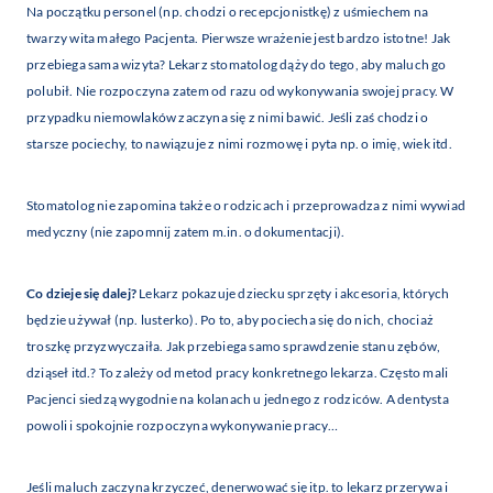
Na początku personel (np. chodzi o recepcjonistkę) z uśmiechem na
twarzy wita małego Pacjenta. Pierwsze wrażenie jest bardzo istotne! Jak
przebiega sama wizyta? Lekarz stomatolog dąży do tego, aby maluch go
polubił. Nie rozpoczyna zatem od razu od wykonywania swojej pracy. W
przypadku niemowlaków zaczyna się z nimi bawić. Jeśli zaś chodzi o
starsze pociechy, to nawiązuje z nimi rozmowę i pyta np. o imię, wiek itd.
Stomatolog nie zapomina także o rodzicach i przeprowadza z nimi wywiad
medyczny (nie zapomnij zatem m.in. o dokumentacji).
Co dzieje się dalej?
Lekarz pokazuje dziecku sprzęty i akcesoria, których
będzie używał (np. lusterko). Po to, aby pociecha się do nich, chociaż
troszkę przyzwyczaiła. Jak przebiega samo sprawdzenie stanu zębów,
dziąseł itd.? To zależy od metod pracy konkretnego lekarza. Często mali
Pacjenci siedzą wygodnie na kolanach u jednego z rodziców. A dentysta
powoli i spokojnie rozpoczyna wykonywanie pracy…
Jeśli maluch zaczyna krzyczeć, denerwować się itp. to lekarz przerywa i