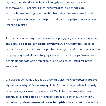
będzie już miała jakieś problemy, to negatywne emocje zostaną
spotęgowane! Dlaczego? Dzieci zazwyczaj boją się chodzić do
stomatologów (jeśli nigdy wcześniej nie miały z nimi styczności). To dla
nich duży stres. A bolące zęby itp. powodują, że negatywne odczucia są
jeszcze silniejsze.
Jeśli zatem stomatolog miałby za zadanie podjąć się leczenia, to
najlepiej,
aby odbyło się to na jednej z kolejnych wizyt, a nie pierwszej!
Rodzice
powinni zatem zadbać o to, aby pociecha była, chociaż w pewnym stopniu
przyzwyczajona do konkretnego gabinetu dentystycznego. Wówczas
będzie się zdecydowanie mniej bała (albo wcale), co ułatwi też pracę
lekarzowi.
Chcesz odpowiednio zadbać o zdrowie pociechy?
Kiedy powinna odbyć
się pierwsza wizyta?
Mniej więcej około 6. miesiąca życia dziecka (kiedy
pojawiają się pierwsze zęby mleczne). Wielu fachowców jest jednak
zdania, że jeśli nie dzieje się nic niepokojącego, to ewentualnie
można
poczekać np. do momentu, aż pociecha będzie miała roczek.
Oczywiście,