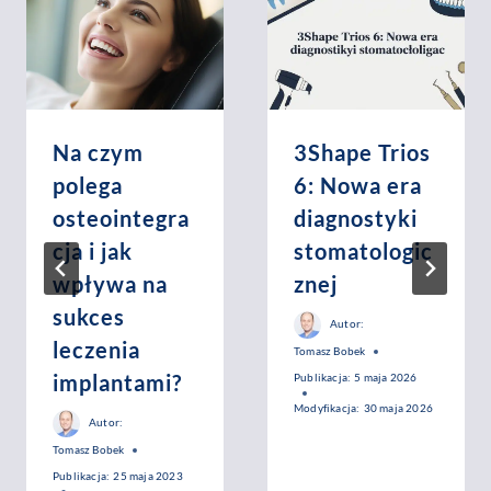
Na czym
3Shape Trios
polega
6: Nowa era
osteointegra
diagnostyki
cja i jak
stomatologic
wpływa na
znej
sukces
Autor:
leczenia
Tomasz Bobek
implantami?
Publikacja:
5 maja 2026
Modyfikacja:
30 maja 2026
Autor:
Tomasz Bobek
Publikacja:
25 maja 2023