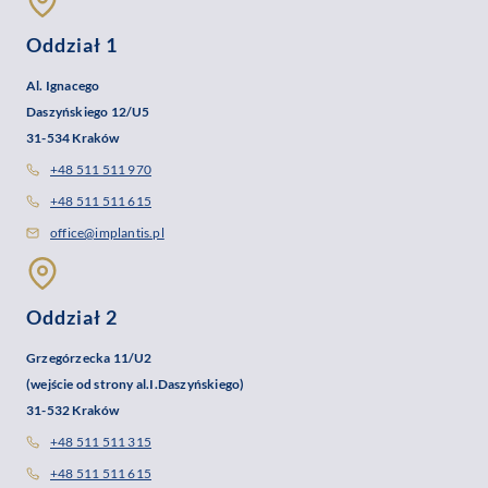
Oddział 1
Al. Ignacego
Daszyńskiego 12/U5
31-534 Kraków
+48 511 511 970
+48 511 511 615
office@implantis.pl
Oddział 2
Grzegórzecka 11/U2
(wejście od strony al.I.Daszyńskiego)
31-532 Kraków
+48 511 511 315
+48 511 511 615