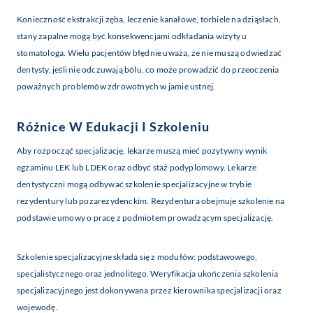
Konieczność ekstrakcji zęba, leczenie kanałowe, torbiele na dziąsłach,
stany zapalne mogą być konsekwencjami odkładania wizyty u
stomatologa. Wielu pacjentów błędnie uważa, że nie muszą odwiedzać
dentysty, jeśli nie odczuwają bólu, co może prowadzić do przeoczenia
poważnych problemów zdrowotnych w jamie ustnej.
Różnice W Edukacji I Szkoleniu
Aby rozpocząć specjalizację, lekarze muszą mieć pozytywny wynik
egzaminu LEK lub LDEK oraz odbyć staż podyplomowy. Lekarze
dentystyczni mogą odbywać szkolenie specjalizacyjne w trybie
rezydentury lub pozarezydenckim. Rezydentura obejmuje szkolenie na
podstawie umowy o pracę z podmiotem prowadzącym specjalizację.
Szkolenie specjalizacyjne składa się z modułów: podstawowego,
specjalistycznego oraz jednolitego. Weryfikacja ukończenia szkolenia
specjalizacyjnego jest dokonywana przez kierownika specjalizacji oraz
wojewodę.