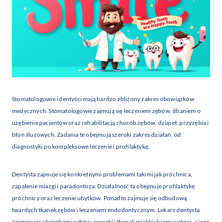
Stomatologowie i dentyści mają bardzo zbliżony zakres obowiązków
medycznych. Stomatologowie zajmują się leczeniem zębów, dbaniem o
uzębienie pacjentów oraz rehabilitacją chorób zębów, dziąseł, przyzębia i
błon śluzowych. Zadania te obejmują szeroki zakres działań, od
diagnostyki po kompleksowe leczenie i profilaktykę.
Dentysta zajmuje się konkretnymi problemami takimi jak próchnica,
zapalenie miazgi i paradontoza. Działalność ta obejmuje profilaktykę
próchnicy oraz leczenie ubytków. Ponadto zajmuje się odbudową
twardych tkanek zębów i leczeniem endodontycznym. Lekarz dentysta
zajmuje się chorobami zębów, szczęki i tkanek miękkich jamy ustnej, a jego