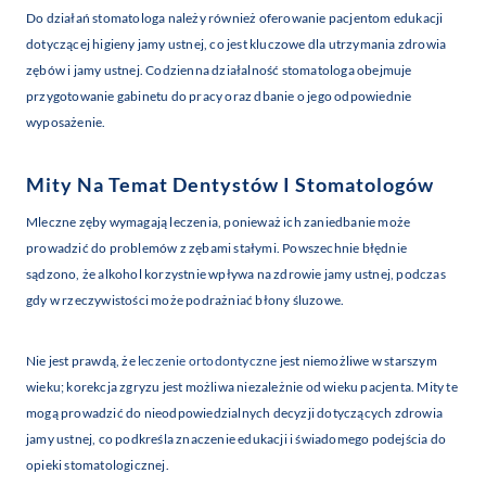
Do działań stomatologa należy również oferowanie pacjentom edukacji
dotyczącej higieny jamy ustnej, co jest kluczowe dla utrzymania zdrowia
zębów i jamy ustnej. Codzienna działalność stomatologa obejmuje
przygotowanie gabinetu do pracy oraz dbanie o jego odpowiednie
wyposażenie.
Mity Na Temat Dentystów I Stomatologów
Mleczne zęby wymagają leczenia, ponieważ ich zaniedbanie może
prowadzić do problemów z zębami stałymi. Powszechnie błędnie
sądzono, że alkohol korzystnie wpływa na zdrowie jamy ustnej, podczas
gdy w rzeczywistości może podrażniać błony śluzowe.
Nie jest prawdą, że
leczenie ortodontyczne
jest niemożliwe w starszym
wieku; korekcja zgryzu jest możliwa niezależnie od wieku pacjenta. Mity te
mogą prowadzić do nieodpowiedzialnych decyzji dotyczących zdrowia
jamy ustnej, co podkreśla znaczenie edukacji i świadomego podejścia do
opieki stomatologicznej.