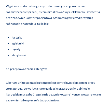
W gabinecie stomatologicznym kluczowe jest ergonomiczne
rozmieszczenie sprzętu, by zminimalizować wysiłek lekarza i asystentki
oraz zapewnić komfort pacjentowi. Stomatologowie wykorzystują
różnorodne narzędzia, takie jak:
lusterka
zgłębniki
pęsety
strzykawki
do przeprowadzania zabiegów.
Obsługa unitu stomatologicznego jest centralnym elementem pracy
stomatologa, co wpływa na organizację przestrzeni w gabinecie.
Narzędzia muszą być regularnie dezynfekowane i konserwowane w celu
zapewnienia bezpieczeństwa pacjentów.