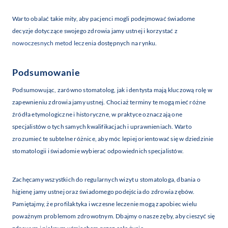
Warto obalać takie mity, aby pacjenci mogli podejmować świadome
decyzje dotyczące swojego zdrowia jamy ustnej i korzystać z
nowoczesnych metod leczenia
dostępnych na rynku.
Podsumowanie
Podsumowując, zarówno stomatolog, jak i dentysta mają kluczową rolę w
zapewnieniu zdrowia jamy ustnej. Chociaż terminy te mogą mieć różne
źródła etymologiczne i historyczne, w praktyce oznaczają one
specjalistów o tych samych kwalifikacjach i uprawnieniach. Warto
zrozumieć te subtelne różnice, aby móc lepiej orientować się w dziedzinie
stomatologii i świadomie wybierać odpowiednich specjalistów.
Zachęcamy wszystkich do regularnych wizyt u stomatologa, dbania o
higienę jamy ustnej oraz świadomego podejścia do zdrowia zębów.
Pamiętajmy, że profilaktyka i wczesne leczenie mogą zapobiec wielu
poważnym problemom zdrowotnym. Dbajmy o nasze zęby, aby cieszyć się