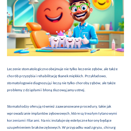
Leczenie stomatologiczne obejmuje nie tylko leczenie zębów, ale także
chorób przyzębia i rehabilitację tkanek miękkich. Przykładowo,
stomatologowie diagnozują i leczą nie tylko choroby zębów, ale także
problemy z dziąsłami i błoną śluzową jamy ustnej.
Stomatolodzy oferują również zaawansowane procedury, takie jak
wprowadzanie implantów zębowowych, które
są trwałym tytanowymi
korzeniami i filarami
. Na nic instaluje się estetyczne korony będące
uzupełnieniem braków zębowych. W przypadku wad zgryzu, chirurg