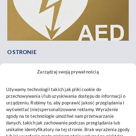
O STRONIE
O nas
Zarządzaj swoją prywatnością
Nasz zespół
Opinie o nas
Używamy technologii takich jak pliki cookie do
Kontakt
przechowywania i/lub uzyskiwania dostępu do informacji o
INFORMACJE
urządzeniu. Robimy to, aby poprawić jakość przeglądania i
wyświetlać (nie)spersonalizowane reklamy. Wyrażenie
Mapa strony
zgody na te technologie umożliwi nam przetwarzanie
danych, takich jak zachowanie podczas przeglądania lub
Polityka prywatności i cookies
unikalne identyfikatory na tej stronie. Brak wyrażenia zgody
Promieniowanie RTG