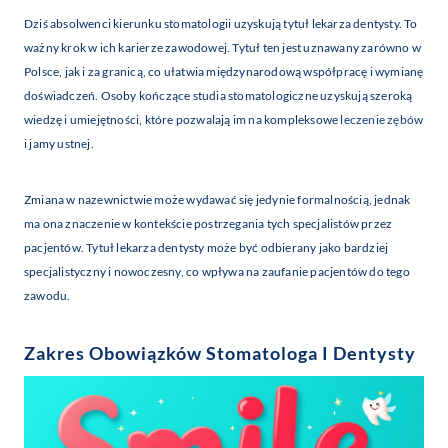
Dziś absolwenci kierunku stomatologii uzyskują tytuł lekarza dentysty. To
ważny krok w ich karierze zawodowej. Tytuł ten jest uznawany zarówno w
Polsce, jak i za granicą, co ułatwia międzynarodową współpracę i wymianę
doświadczeń. Osoby kończące studia stomatologiczne uzyskują szeroką
wiedzę i umiejętności, które pozwalają im na kompleksowe
leczenie zębów
i jamy ustnej.
Zmiana w nazewnictwie może wydawać się jedynie formalnością, jednak
ma ona znaczenie w kontekście postrzegania tych specjalistów przez
pacjentów. Tytuł lekarza dentysty może być odbierany jako bardziej
specjalistyczny i nowoczesny, co wpływa na zaufanie pacjentów do tego
zawodu.
Zakres Obowiązków Stomatologa I Dentysty