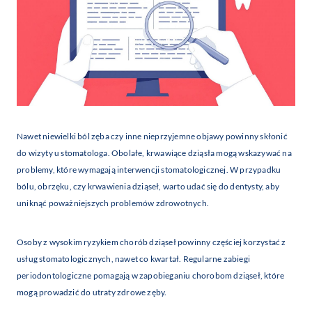
Nawet niewielki ból zęba czy inne nieprzyjemne objawy powinny skłonić
do wizyty u stomatologa. Obolałe, krwawiące dziąsła mogą wskazywać na
problemy, które wymagają interwencji stomatologicznej. W przypadku
bólu, obrzęku, czy krwawienia dziąseł, warto udać się do dentysty, aby
uniknąć poważniejszych problemów zdrowotnych.
Osoby z wysokim ryzykiem chorób dziąseł powinny częściej korzystać z
usług stomatologicznych, nawet co kwartał. Regularne zabiegi
periodontologiczne pomagają w zapobieganiu chorobom dziąseł, które
mogą prowadzić do utraty zdrowe zęby.