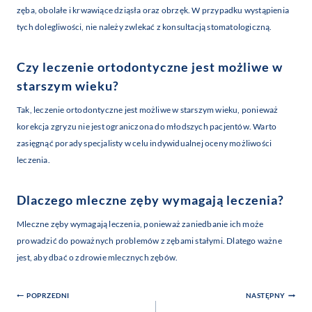
zęba, obolałe i krwawiące dziąsła oraz obrzęk. W przypadku wystąpienia
tych dolegliwości, nie należy zwlekać z konsultacją stomatologiczną.
Czy leczenie ortodontyczne jest możliwe w
starszym wieku?
Tak, leczenie ortodontyczne jest możliwe w starszym wieku, ponieważ
korekcja zgryzu nie jest ograniczona do młodszych pacjentów. Warto
zasięgnąć porady specjalisty w celu indywidualnej oceny możliwości
leczenia.
Dlaczego mleczne zęby wymagają leczenia?
Mleczne zęby wymagają leczenia, ponieważ zaniedbanie ich może
prowadzić do poważnych problemów z zębami stałymi. Dlatego ważne
jest, aby dbać o zdrowie mlecznych zębów.
Nawigacja
POPRZEDNI
NASTĘPNY