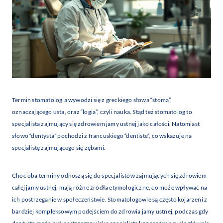
Termin stomatologia wywodzi się z greckiego słowa “stoma”,
oznaczającego usta, oraz “logia”, czyli nauka. Stąd też stomatolog to
specjalista zajmujący się zdrowiem jamy ustnej jako całości. Natomiast
słowo “dentysta” pochodzi z francuskiego “dentiste”, co wskazuje na
specjalistę zajmującego się zębami.
Choć oba terminy odnoszą się do specjalistów zajmujących się zdrowiem
całej jamy ustnej, mają różne źródła etymologiczne, co może wpływać na
ich postrzeganie w społeczeństwie. Stomatologowie są często kojarzeni z
bardziej kompleksowym podejściem do zdrowia jamy ustnej, podczas gdy