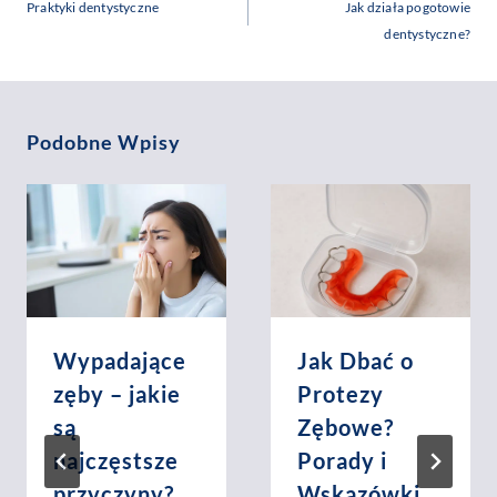
Wpisu
Praktyki dentystyczne
Jak działa pogotowie
dentystyczne?
Podobne Wpisy
Wypadające
Jak Dbać o
zęby – jakie
Protezy
są
Zębowe?
najczęstsze
Porady i
przyczyny?
Wskazówki