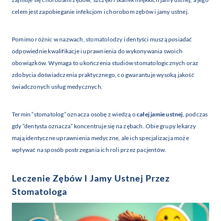
celem jest zapobieganie infekcjom i chorobom zębów i jamy ustnej.
Pomimo różnic w nazwach,
stomatolodzy
i dentyści muszą posiadać
odpowiednie kwalifikacje i uprawnienia do wykonywania swoich
obowiązków. Wymaga to ukończenia studiów stomatologicznych oraz
zdobycia doświadczenia praktycznego, co gwarantuje wysoką jakość
świadczonych usług medycznych.
Termin “stomatolog” oznacza osobę z wiedzą o
całej jamie ustnej
, podczas
gdy “dentysta oznacza” koncentruje się na zębach. Obie grupy lekarzy
mają identyczne uprawnienia medyczne, ale ich specjalizacja może
wpływać na sposób postrzegania ich roli przez pacjentów.
Leczenie Zębów I Jamy Ustnej Przez
Stomatologa