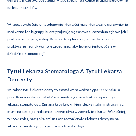
dentysta może być postrzegany jako specjalista koncentrujący się głównie
na leczeniu zębów.
W rzeczywistości stomatologowie i dentyści mają identyczne uprawnienia
medyczne i obie grupy lekarzy zajmują się zarówno leczeniem zębów, jak i
problemami z jamę ustną. Różnice te są bardziej semantyczne niż
praktyczne, jednak warto je zrozumieć, aby lepiej orientować się w
dziedzinie stomatologii.
Tytuł Lekarza Stomatologa A Tytuł Lekarza
Dentysty
W Polsce tytuł lekarza dentysty został wprowadzony po 2002 roku, a
przedtem absolwenci studiów stomatologicznych otrzymywali tytuł
lekarza stomatologa. Zmiana ta była wynikiem decyzji administracyjnych i
miała na celu ujednolicenie nazewnictwa w zawodzie lekarza. Wcześniej,
w 1996 roku, nastąpiła zmiana w nazewnictwie z lekarza dentysty na
lekarza stomatologa, co jednak nie trwało długo.