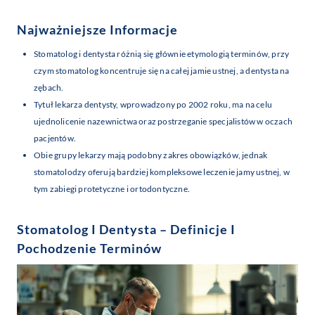
Najważniejsze Informacje
Stomatolog i dentysta różnią się głównie etymologią terminów, przy
czym stomatolog koncentruje się na całej jamie ustnej, a dentysta na
zębach.
Tytuł lekarza dentysty, wprowadzony po 2002 roku, ma na celu
ujednolicenie nazewnictwa oraz postrzeganie specjalistów w oczach
pacjentów.
Obie grupy lekarzy mają podobny zakres obowiązków, jednak
stomatolodzy oferują bardziej kompleksowe leczenie jamy ustnej, w
tym zabiegi protetyczne i ortodontyczne.
Stomatolog I Dentysta – Definicje I
Pochodzenie Terminów